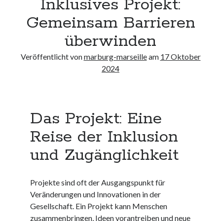
Inklusives Projekt:
Neueste Kommentare
Gemeinsam Barrieren
Keine Kommentare vorhanden.
überwinden
Archiv
Veröffentlicht von
marburg-marseille
am
17 Oktober
August 2026
2024
Juli 2026
Juni 2026
Mai 2026
Das Projekt: Eine
April 2026
März 2026
Reise der Inklusion
Februar 2026
Januar 2026
und Zugänglichkeit
Dezember 2025
November 2025
Projekte sind oft der Ausgangspunkt für
Oktober 2025
Veränderungen und Innovationen in der
September 2025
Gesellschaft. Ein Projekt kann Menschen
August 2025
zusammenbringen, Ideen vorantreiben und neue
Juli 2025