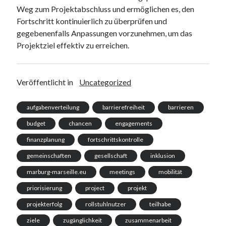
Weg zum Projektabschluss und ermöglichen es, den
Fortschritt kontinuierlich zu überprüfen und
gegebenenfalls Anpassungen vorzunehmen, um das
Projektziel effektiv zu erreichen.
Veröffentlicht in
Uncategorized
aufgabenverteilung
barrierefreiheit
barrieren
budget
chancen
engagements
finanzplanung
fortschrittskontrolle
gemeinschaften
gesellschaft
inklusion
marburg-marseille.eu
meetings
mobilität
priorisierung
project
projekt
projekterfolg
rollstuhlnutzer
teilhabe
ziele
zugänglichkeit
zusammenarbeit