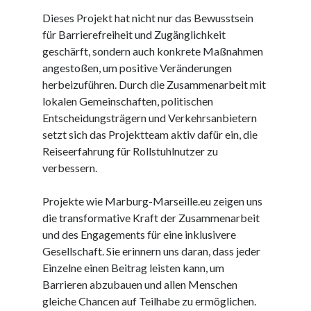
Dezember 2023
Dieses Projekt hat nicht nur das Bewusstsein
November 2023
für Barrierefreiheit und Zugänglichkeit
geschärft, sondern auch konkrete Maßnahmen
angestoßen, um positive Veränderungen
Kategorien
herbeizuführen. Durch die Zusammenarbeit mit
barrierefreie website
lokalen Gemeinschaften, politischen
din
Entscheidungsträgern und Verkehrsanbietern
din 18040
setzt sich das Projektteam aktiv dafür ein, die
fachkraft
Reiseerfahrung für Rollstuhlnutzer zu
ferienhaus
verbessern.
ferienwohnung
ferienwohnung mit pflegebett nordsee
Projekte wie Marburg-Marseille.eu zeigen uns
ferienwohnungen
die transformative Kraft der Zusammenarbeit
fewo
und des Engagements für eine inklusivere
firmenumzug
Gesellschaft. Sie erinnern uns daran, dass jeder
grundschule
Einzelne einen Beitrag leisten kann, um
gymnasium
Barrieren abzubauen und allen Menschen
haus
gleiche Chancen auf Teilhabe zu ermöglichen.
hause