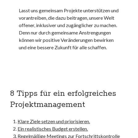
kmk
Lasst uns gemeinsam Projekte unterstützen und
kultur
vorantreiben, die dazu beitragen, unsere Welt
kunst und handwerk
offener, inklusiver und zugänglicher zu machen.
nach
Denn nur durch gemeinsame Anstrengungen
nordsee
können wir positive Veränderungen bewirken
nordsee urlaub
und eine bessere Zukunft für alle schaffen.
ostsee
ostsee urlaub
osze
privatumzug
rollstuhlgerechte ferienwohnung
seniorenreisen
8 Tipps für ein erfolgreiches
sportunterricht
türmaße
Projektmanagement
typo3
umzugskartons
Klare Ziele setzen und priorisieren.
Uncategorized
Ein realistisches Budget erstellen.
unterkunft
Regelmäßige Meetings zur Fortschrittskontrolle