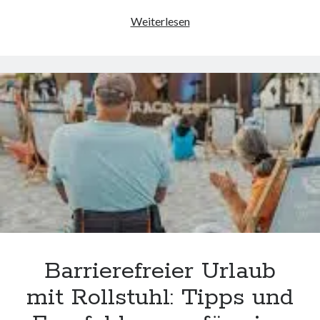
Die
Weiterlesen
Vielfalt
der
Handwerkskunst:
Entdecken
Sie
auf
der
Handwerksmesse
handgefertigte
Schätze
Barrierefreier Urlaub
mit Rollstuhl: Tipps und