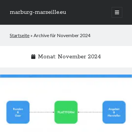
marburg-marseille.eu
Hauptm
öffnen
Seitenleiste
Suchen
Startseite
»
Archive für November 2024
Suchen
Monat:
November 2024
Neueste Beiträge
Der GEW Index für Inklusion: Messinstrument für eine gerechtere
Gesellschaft
Traumurlaub am Meer: Rollstuhlgerechte Ferienwohnung für
barrierefreie Erholung
Das AfD Wahlprogramm zur Inklusion: Chancen und
Herausforderungen
Die Schlüsselrolle von Fachkräften in der Integration und Inklusion
Inklusion im Studium: Chancen und Herausforderungen für alle
Studierenden