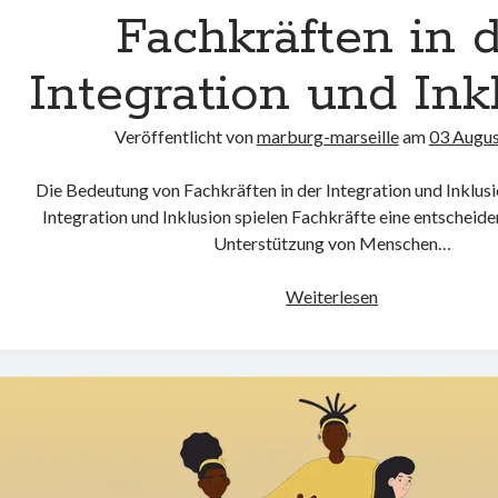
Fachkräften in 
Integration und Ink
Veröffentlicht von
marburg-marseille
am
03 Augu
Die Bedeutung von Fachkräften in der Integration und Inklusi
Integration und Inklusion spielen Fachkräfte eine entscheide
Unterstützung von Menschen…
Die
Weiterlesen
Schlüsselrolle
von
Fachkräften
in
der
Integration
und