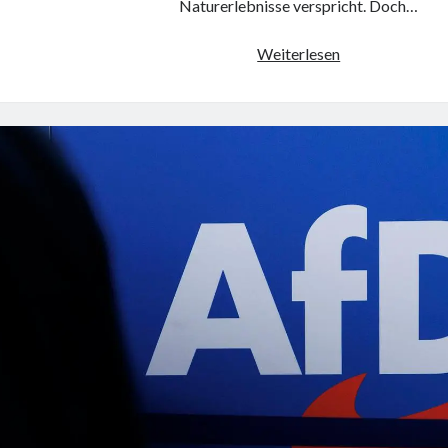
Naturerlebnisse verspricht. Doch…
Traumurlaub
Weiterlesen
am
Meer:
Rollstuhlgerech
Ferienwohnung
für
barrierefreie
Erholung