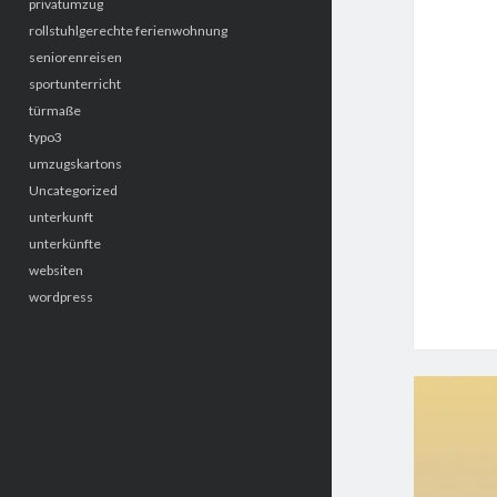
privatumzug
rollstuhlgerechte ferienwohnung
seniorenreisen
sportunterricht
türmaße
typo3
umzugskartons
Uncategorized
unterkunft
unterkünfte
websiten
wordpress