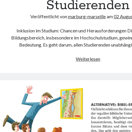
Studierenden
Veröffentlicht von
marburg-marseille
am
02 Augu
Inklusion im Studium: Chancen und Herausforderungen Di
Bildungsbereich, insbesondere im Hochschulstudium, gewi
Bedeutung. Es geht darum, allen Studierenden unabhängi
Inklusion
Weiterlesen
im
Studium:
Chancen
und
Herausforderu
für
alle
Studierenden