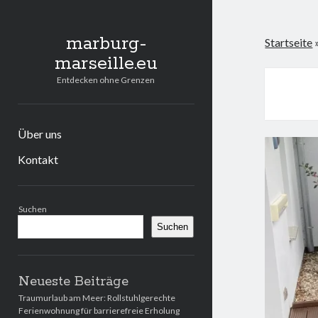
marburg-
Startseite
marseille.eu
Entdecken ohne Grenzen
Über uns
Kontakt
Seitenleiste
Suchen
Suchen
Neueste Beiträge
Traumurlaub am Meer: Rollstuhlgerechte
Ferienwohnung für barrierefreie Erholung