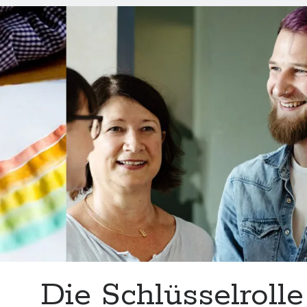
zur
Inklusion:
Chancen
und
Herausforderu
Die Schlüsselroll