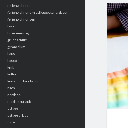
ferienwohnung
ferienwohnung mit pflegebett nordsee
ferienwohnungen
fewo
firmenumzug
grundschule
gymnasium
haus
hause
kmk
kultur
kunst und handwerk
nach
nordsee
nordsee urlaub
ostsee
ostsee urlaub
osze