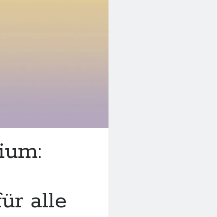
ium:
ür alle