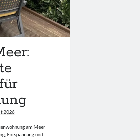
eer:
te
für
lung
st 2026
erienwohnung am Meer
ung, Entspannung und