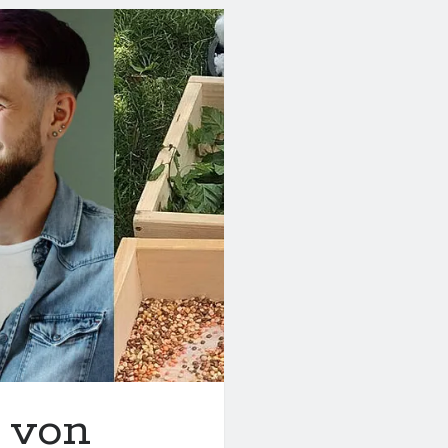
ngen
e von