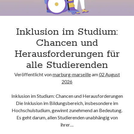
kmk
kultur
kunst und handwerk
nach
Inklusion im Studium:
nordsee
Chancen und
nordsee urlaub
ostsee
Herausforderungen für
ostsee urlaub
alle Studierenden
osze
privatumzug
Veröffentlicht von
marburg-marseille
am
02 August
rollstuhlgerechte ferienwohnung
2026
seniorenreisen
sportunterricht
Inklusion im Studium: Chancen und Herausforderungen
türmaße
Die Inklusion im Bildungsbereich, insbesondere im
umzugskartons
Hochschulstudium, gewinnt zunehmend an Bedeutung.
Uncategorized
Es geht darum, allen Studierenden unabhängig von
unterkunft
ihrer…
unterkünfte