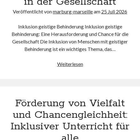
in der Gesellschaft
Veröffentlicht von
marburg-marseille
am
25 Juli 2026
Inklusion geistige Behinderung Inklusion geistige
Behinderung: Eine Herausforderung und Chance für die
Gesellschaft Die Inklusion von Menschen mit geistiger
Behinderung ist ein wichtiges Thema, das…
Chancen
Weiterlesen
der
Inklusion
geistiger
Behinderung
Förderung von Vielfalt
in
der
und Chancengleichheit:
Gesellschaft
Inklusiver Unterricht für
alle