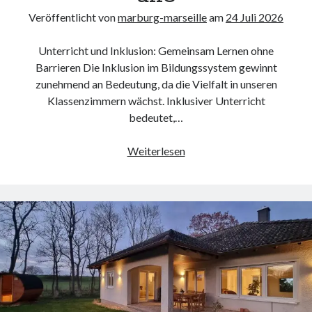
Veröffentlicht von
marburg-marseille
am
24 Juli 2026
Unterricht und Inklusion: Gemeinsam Lernen ohne
Barrieren Die Inklusion im Bildungssystem gewinnt
zunehmend an Bedeutung, da die Vielfalt in unseren
Klassenzimmern wächst. Inklusiver Unterricht
bedeutet,…
Förderung
Weiterlesen
von
Vielfalt
und
Chancengleichheit:
Inklusiver
Unterricht
für
alle