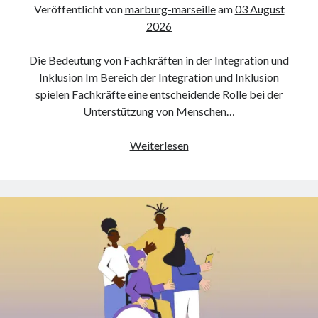
Dezember 2023
Veröffentlicht von
marburg-marseille
am
03 August
November 2023
2026
Die Bedeutung von Fachkräften in der Integration und
Kategorien
Inklusion Im Bereich der Integration und Inklusion
barrierefreie website
spielen Fachkräfte eine entscheidende Rolle bei der
din
Unterstützung von Menschen…
din 18040
fachkraft
Die
Weiterlesen
ferienhaus
Schlüsselrolle
ferienwohnung
von
ferienwohnung mit pflegebett nordsee
Fachkräften
ferienwohnungen
in
fewo
der
firmenumzug
Integration
grundschule
und
gymnasium
Inklusion
haus
hause