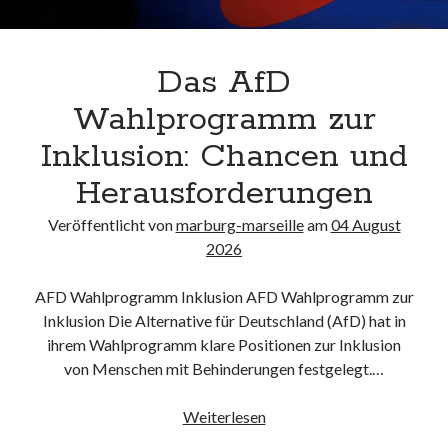
Neueste Kommentare
Keine Kommentare vorhanden.
Das AfD
Archiv
Wahlprogramm zur
August 2026
Inklusion: Chancen und
Juli 2026
Juni 2026
Herausforderungen
Mai 2026
Veröffentlicht von
marburg-marseille
am
04 August
April 2026
2026
März 2026
Februar 2026
AFD Wahlprogramm Inklusion AFD Wahlprogramm zur
Januar 2026
Inklusion Die Alternative für Deutschland (AfD) hat in
Dezember 2025
ihrem Wahlprogramm klare Positionen zur Inklusion
November 2025
von Menschen mit Behinderungen festgelegt.…
Oktober 2025
September 2025
Das
Weiterlesen
August 2025
AfD
Juli 2025