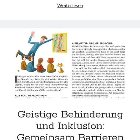
websiten
Inklusion
Weiterlesen
wordpress
im
Studium:
Chancen
und
Herausforderungen
für
alle
Studierenden
Geistige Behinderung
und Inklusion:
Gemeinsam Barrieren