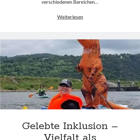
verschiedenen Bereichen…
Die
Weiterlesen
wissenschaftliche
Definition
von
Inklusion:
Eine
Analyse
der
Vielfalt
und
Chancengleichheit
Gelebte Inklusion –
Vielfalt als