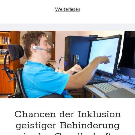
Die
Weiterlesen
Bedeutung
von
Inklusion:
Grenzen
überwinden
für
eine
inklusive
Gesellschaft
Chancen der Inklusion
geistiger Behinderung