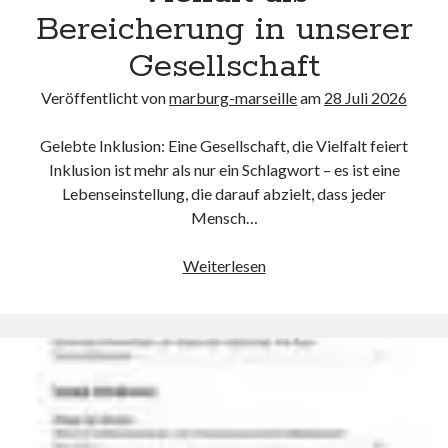
Bereicherung in unserer
Gesellschaft
Veröffentlicht von
marburg-marseille
am
28 Juli 2026
Gelebte Inklusion: Eine Gesellschaft, die Vielfalt feiert
Inklusion ist mehr als nur ein Schlagwort – es ist eine
Lebenseinstellung, die darauf abzielt, dass jeder
Mensch…
Gelebte
Weiterlesen
Inklusion
–
Vielfalt
als
Bereicherung
in
unserer