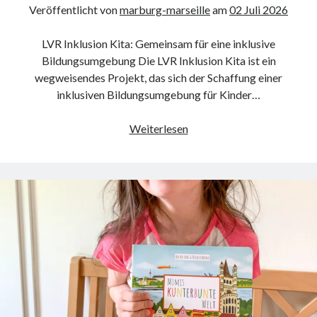
Veröffentlicht von
marburg-marseille
am
02 Juli 2026
LVR Inklusion Kita: Gemeinsam für eine inklusive
Bildungsumgebung Die LVR Inklusion Kita ist ein
wegweisendes Projekt, das sich der Schaffung einer
inklusiven Bildungsumgebung für Kinder…
Empowerment
Weiterlesen
durch
Vielfalt:
Die
LVR
Inklusion
Kita
als
Vorreiter
für
inklusive
Bildung