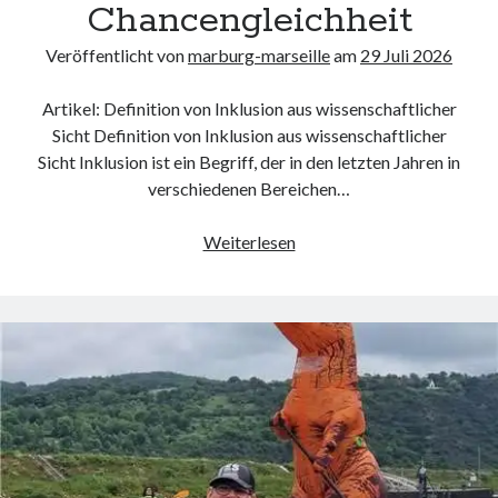
Dezember 2023
Chancengleichheit
November 2023
Veröffentlicht von
marburg-marseille
am
29 Juli 2026
Artikel: Definition von Inklusion aus wissenschaftlicher
Kategorien
Sicht Definition von Inklusion aus wissenschaftlicher
barrierefreie website
Sicht Inklusion ist ein Begriff, der in den letzten Jahren in
din
verschiedenen Bereichen…
din 18040
fachkraft
Die
Weiterlesen
ferienhaus
wissenschaftliche
ferienwohnung
Definition
ferienwohnung mit pflegebett nordsee
von
ferienwohnungen
Inklusion:
fewo
Eine
firmenumzug
Analyse
grundschule
der
gymnasium
Vielfalt
haus
und
hause