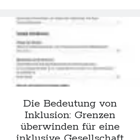
websiten
Inklusion
wordpress
–
Vielfalt
als
Bereicherung
in
unserer
Gesellschaft
Die Bedeutung von
Inklusion: Grenzen
überwinden für eine
inklusive Gesellschaft