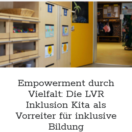
Gesellschaft:
Pro
Inklusion
als
Weg
zur
Vielfalt
und
Gerechtigkeit
Empowerment durch
Vielfalt: Die LVR
Inklusion Kita als
Vorreiter für inklusive
Bildung