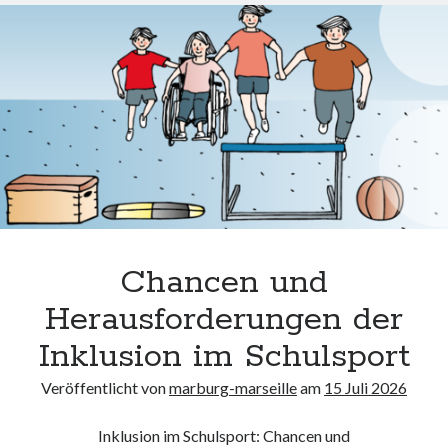
und
Chancengleichheit:
Inklusiver
Unterricht
für
alle
Chancen und
Herausforderungen der
Inklusion im Schulsport
Veröffentlicht von
marburg-marseille
am
15 Juli 2026
Inklusion im Schulsport: Chancen und