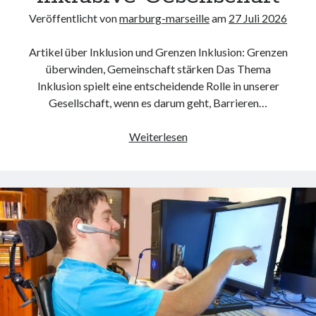
Veröffentlicht von
marburg-marseille
am
27 Juli 2026
Artikel über Inklusion und Grenzen Inklusion: Grenzen
überwinden, Gemeinschaft stärken Das Thema
Inklusion spielt eine entscheidende Rolle in unserer
Gesellschaft, wenn es darum geht, Barrieren…
Die
Weiterlesen
Bedeutung
von
Inklusion:
Grenzen
überwinden
für
eine
inklusive
Gesellschaft