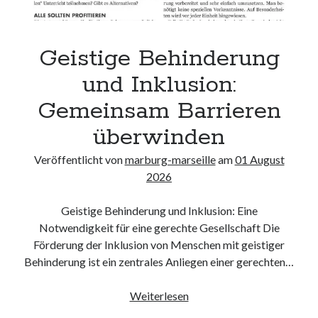
Neueste Kommentare
Keine Kommentare vorhanden.
Geistige Behinderung
Archiv
und Inklusion:
August 2026
Gemeinsam Barrieren
Juli 2026
Juni 2026
überwinden
Mai 2026
Veröffentlicht von
marburg-marseille
am
01 August
April 2026
2026
März 2026
Februar 2026
Geistige Behinderung und Inklusion: Eine
Januar 2026
Notwendigkeit für eine gerechte Gesellschaft Die
Dezember 2025
Förderung der Inklusion von Menschen mit geistiger
November 2025
Behinderung ist ein zentrales Anliegen einer gerechten…
Oktober 2025
September 2025
Geistige
Weiterlesen
August 2025
Behinderung
Juli 2025