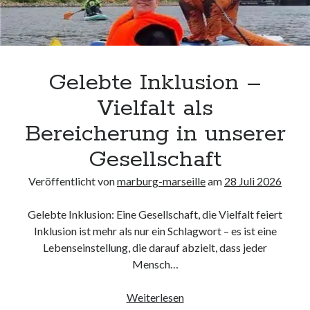
Chancengleichheit
kmk
kultur
kunst und handwerk
nach
Gelebte Inklusion –
nordsee
nordsee urlaub
Vielfalt als
ostsee
Bereicherung in unserer
ostsee urlaub
osze
Gesellschaft
privatumzug
rollstuhlgerechte ferienwohnung
Veröffentlicht von
marburg-marseille
am
28 Juli 2026
seniorenreisen
sportunterricht
Gelebte Inklusion: Eine Gesellschaft, die Vielfalt feiert
türmaße
Inklusion ist mehr als nur ein Schlagwort – es ist eine
umzugskartons
Lebenseinstellung, die darauf abzielt, dass jeder
Uncategorized
Mensch…
unterkunft
unterkünfte
Gelebte
Weiterlesen