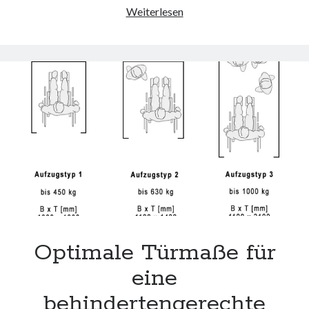
Barrierefreiheit
Weiterlesen
versus
Behindertengerechtigkeit:
Eine
wichtige
Diskussion
für
Inklusion
Optimale Türmaße für
eine
behindertengerechte