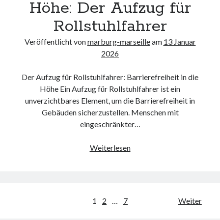
Höhe: Der Aufzug für
Rollstuhlfahrer
Veröffentlicht von
marburg-marseille
am
13 Januar
2026
Der Aufzug für Rollstuhlfahrer: Barrierefreiheit in die
Höhe Ein Aufzug für Rollstuhlfahrer ist ein
unverzichtbares Element, um die Barrierefreiheit in
Gebäuden sicherzustellen. Menschen mit
eingeschränkter…
Barrierefreiheit
Weiterlesen
in
die
Höhe:
Der
Beitragsnavigation
1
2
…
7
Weiter
Aufzug
für