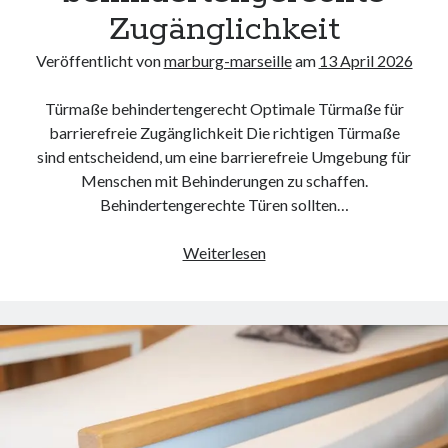
Zugänglichkeit
Veröffentlicht von
marburg-marseille
am
13 April 2026
Türmaße behindertengerecht Optimale Türmaße für
barrierefreie Zugänglichkeit Die richtigen Türmaße
sind entscheidend, um eine barrierefreie Umgebung für
Menschen mit Behinderungen zu schaffen.
Behindertengerechte Türen sollten…
Optimale
Weiterlesen
Türmaße
für
eine
behindertengerechte
Zugänglichkeit