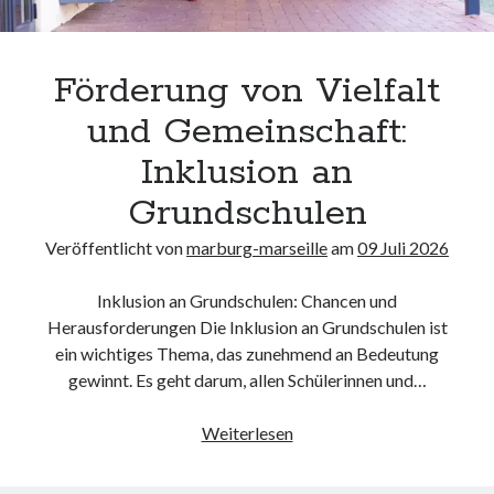
Neueste Kommentare
Keine Kommentare vorhanden.
Förderung von Vielfalt
Archiv
und Gemeinschaft:
August 2026
Inklusion an
Juli 2026
Juni 2026
Grundschulen
Mai 2026
Veröffentlicht von
marburg-marseille
am
09 Juli 2026
April 2026
März 2026
Inklusion an Grundschulen: Chancen und
Februar 2026
Herausforderungen Die Inklusion an Grundschulen ist
Januar 2026
ein wichtiges Thema, das zunehmend an Bedeutung
Dezember 2025
gewinnt. Es geht darum, allen Schülerinnen und…
November 2025
Oktober 2025
Förderung
Weiterlesen
September 2025
von
August 2025
Vielfalt
Juli 2025