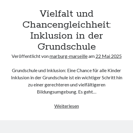
unterkünfte
Grundschulen:
websiten
Vielfalt und
Gemeinsames
wordpress
Lernen
Chancengleichheit:
für
Inklusion in der
alle
Kinder
Grundschule
Veröffentlicht von
marburg-marseille
am
22 Mai 2025
Grundschule und Inklusion: Eine Chance für alle Kinder
Inklusion in der Grundschule ist ein wichtiger Schritt hin
zu einer gerechteren und vielfältigeren
Bildungsumgebung. Es geht…
Vielfalt
Weiterlesen
und
Chancengleichheit:
Inklusion