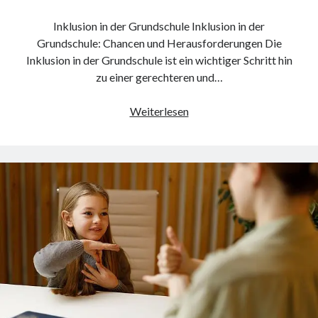
Dezember 2023
November 2023
Inklusion in der Grundschule Inklusion in der
Grundschule: Chancen und Herausforderungen Die
Inklusion in der Grundschule ist ein wichtiger Schritt hin
Kategorien
zu einer gerechteren und…
barrierefreie website
din
Chancen
Weiterlesen
din 18040
und
fachkraft
Herausforderungen
ferienhaus
der
ferienwohnung
Inklusion
ferienwohnung mit pflegebett nordsee
in
ferienwohnungen
der
fewo
Grundschule
firmenumzug
grundschule
gymnasium
haus
hause