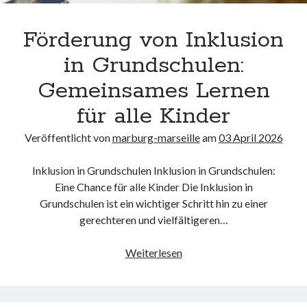
kmk
kultur
Förderung von Inklusion
kunst und handwerk
in Grundschulen:
nach
nordsee
Gemeinsames Lernen
nordsee urlaub
für alle Kinder
ostsee
ostsee urlaub
Veröffentlicht von
marburg-marseille
am
03 April 2026
osze
privatumzug
Inklusion in Grundschulen Inklusion in Grundschulen:
rollstuhlgerechte ferienwohnung
Eine Chance für alle Kinder Die Inklusion in
seniorenreisen
Grundschulen ist ein wichtiger Schritt hin zu einer
sportunterricht
gerechteren und vielfältigeren…
türmaße
typo3
Förderung
Weiterlesen
umzugskartons
von
Uncategorized
Inklusion
unterkunft
in