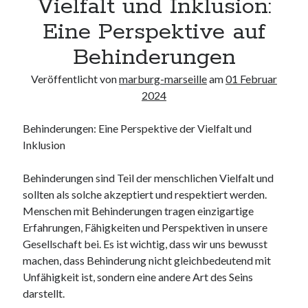
Vielfalt und Inklusion:
Neueste Kommentare
Eine Perspektive auf
Keine Kommentare vorhanden.
Behinderungen
Archiv
Veröffentlicht von
marburg-marseille
am
01 Februar
August 2026
2024
Juli 2026
Juni 2026
Behinderungen: Eine Perspektive der Vielfalt und
Mai 2026
Inklusion
April 2026
März 2026
Behinderungen sind Teil der menschlichen Vielfalt und
Februar 2026
sollten als solche akzeptiert und respektiert werden.
Januar 2026
Menschen mit Behinderungen tragen einzigartige
Dezember 2025
Erfahrungen, Fähigkeiten und Perspektiven in unsere
November 2025
Gesellschaft bei. Es ist wichtig, dass wir uns bewusst
Oktober 2025
machen, dass Behinderung nicht gleichbedeutend mit
September 2025
Unfähigkeit ist, sondern eine andere Art des Seins
August 2025
darstellt.
Juli 2025