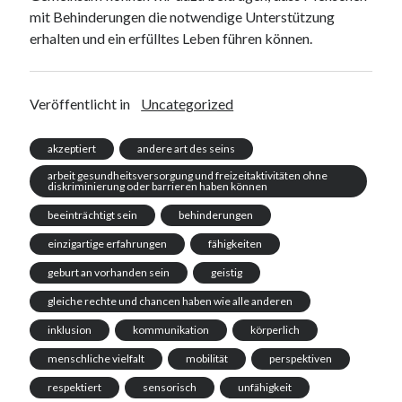
mit Behinderungen die notwendige Unterstützung
erhalten und ein erfülltes Leben führen können.
Veröffentlicht in
Uncategorized
akzeptiert
andere art des seins
arbeit gesundheitsversorgung und freizeitaktivitäten ohne
diskriminierung oder barrieren haben können
beeinträchtigt sein
behinderungen
einzigartige erfahrungen
fähigkeiten
geburt an vorhanden sein
geistig
gleiche rechte und chancen haben wie alle anderen
inklusion
kommunikation
körperlich
menschliche vielfalt
mobilität
perspektiven
respektiert
sensorisch
unfähigkeit