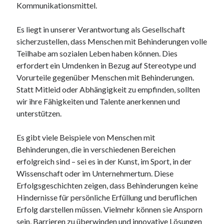
Dezember 2023
Kommunikationsmittel.
November 2023
Es liegt in unserer Verantwortung als Gesellschaft
sicherzustellen, dass Menschen mit Behinderungen volle
Kategorien
Teilhabe am sozialen Leben haben können. Dies
erfordert ein Umdenken in Bezug auf Stereotype und
barrierefreie website
Vorurteile gegenüber Menschen mit Behinderungen.
din
Statt Mitleid oder Abhängigkeit zu empfinden, sollten
din 18040
wir ihre Fähigkeiten und Talente anerkennen und
fachkraft
unterstützen.
ferienhaus
ferienwohnung
Es gibt viele Beispiele von Menschen mit
ferienwohnung mit pflegebett nordsee
Behinderungen, die in verschiedenen Bereichen
ferienwohnungen
erfolgreich sind – sei es in der Kunst, im Sport, in der
fewo
Wissenschaft oder im Unternehmertum. Diese
firmenumzug
Erfolgsgeschichten zeigen, dass Behinderungen keine
grundschule
Hindernisse für persönliche Erfüllung und beruflichen
gymnasium
Erfolg darstellen müssen. Vielmehr können sie Ansporn
haus
sein, Barrieren zu überwinden und innovative Lösungen
hause