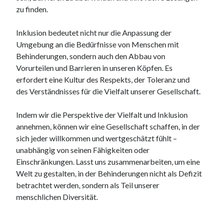
zu finden.
kmk
kultur
Inklusion bedeutet nicht nur die Anpassung der
kunst und handwerk
Umgebung an die Bedürfnisse von Menschen mit
nach
Behinderungen, sondern auch den Abbau von
nordsee
Vorurteilen und Barrieren in unseren Köpfen. Es
nordsee urlaub
erfordert eine Kultur des Respekts, der Toleranz und
ostsee
des Verständnisses für die Vielfalt unserer Gesellschaft.
ostsee urlaub
osze
Indem wir die Perspektive der Vielfalt und Inklusion
privatumzug
annehmen, können wir eine Gesellschaft schaffen, in der
rollstuhlgerechte ferienwohnung
sich jeder willkommen und wertgeschätzt fühlt –
seniorenreisen
unabhängig von seinen Fähigkeiten oder
sportunterricht
Einschränkungen. Lasst uns zusammenarbeiten, um eine
türmaße
Welt zu gestalten, in der Behinderungen nicht als Defizit
typo3
betrachtet werden, sondern als Teil unserer
umzugskartons
menschlichen Diversität.
Uncategorized
unterkunft