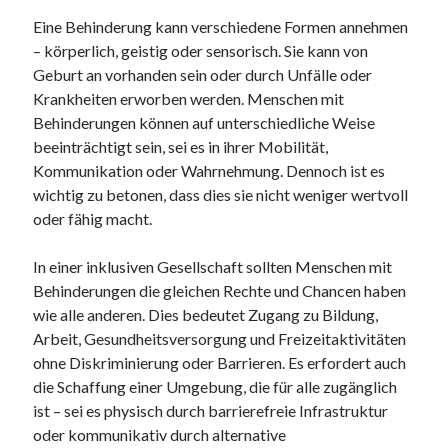
Juni 2025
Eine Behinderung kann verschiedene Formen annehmen
Mai 2025
– körperlich, geistig oder sensorisch. Sie kann von
April 2025
Geburt an vorhanden sein oder durch Unfälle oder
März 2025
Krankheiten erworben werden. Menschen mit
Februar 2025
Behinderungen können auf unterschiedliche Weise
Januar 2025
beeinträchtigt sein, sei es in ihrer Mobilität,
Dezember 2024
Kommunikation oder Wahrnehmung. Dennoch ist es
November 2024
wichtig zu betonen, dass dies sie nicht weniger wertvoll
Oktober 2024
oder fähig macht.
September 2024
August 2024
In einer inklusiven Gesellschaft sollten Menschen mit
Juli 2024
Behinderungen die gleichen Rechte und Chancen haben
Juni 2024
wie alle anderen. Dies bedeutet Zugang zu Bildung,
Mai 2024
Arbeit, Gesundheitsversorgung und Freizeitaktivitäten
April 2024
ohne Diskriminierung oder Barrieren. Es erfordert auch
März 2024
die Schaffung einer Umgebung, die für alle zugänglich
Februar 2024
ist – sei es physisch durch barrierefreie Infrastruktur
Januar 2024
oder kommunikativ durch alternative