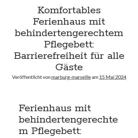
Neueste Kommentare
Komfortables
Keine Kommentare vorhanden.
Ferienhaus mit
behindertengerechtem
Archiv
Pflegebett:
August 2026
Juli 2026
Barrierefreiheit für alle
Juni 2026
Mai 2026
Gäste
April 2026
Veröffentlicht von
marburg-marseille
am
15 Mai 2024
März 2026
Februar 2026
Januar 2026
Dezember 2025
Ferienhaus mit
November 2025
Oktober 2025
behindertengerechte
September 2025
m Pflegebett:
August 2025
Juli 2025