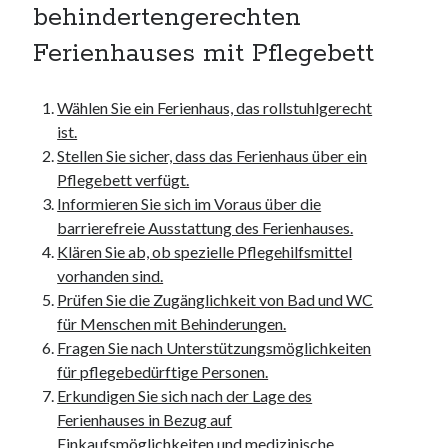
websiten
behindertengerechten
wordpress
Ferienhauses mit Pflegebett
Wählen Sie ein Ferienhaus, das rollstuhlgerecht
ist.
Stellen Sie sicher, dass das Ferienhaus über ein
Pflegebett verfügt.
Informieren Sie sich im Voraus über die
barrierefreie Ausstattung des Ferienhauses.
Klären Sie ab, ob spezielle Pflegehilfsmittel
vorhanden sind.
Prüfen Sie die Zugänglichkeit von Bad und WC
für Menschen mit Behinderungen.
Fragen Sie nach Unterstützungsmöglichkeiten
für pflegebedürftige Personen.
Erkundigen Sie sich nach der Lage des
Ferienhauses in Bezug auf
Einkaufsmöglichkeiten und medizinische