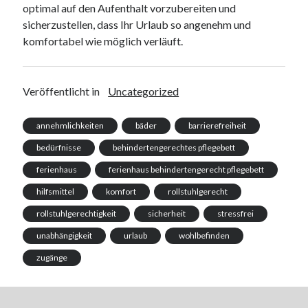
optimal auf den Aufenthalt vorzubereiten und
sicherzustellen, dass Ihr Urlaub so angenehm und
komfortabel wie möglich verläuft.
Veröffentlicht in
Uncategorized
annehmlichkeiten
bäder
barrierefreiheit
bedürfnisse
behindertengerechtes pflegebett
ferienhaus
ferienhaus behindertengerecht pflegebett
hilfsmittel
komfort
rollstuhlgerecht
rollstuhlgerechtigkeit
sicherheit
stressfrei
unabhängigkeit
urlaub
wohlbefinden
zugänge