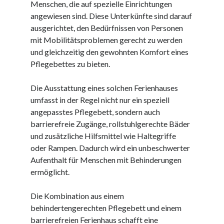
Dezember 2023
Menschen, die auf spezielle Einrichtungen
November 2023
angewiesen sind. Diese Unterkünfte sind darauf
ausgerichtet, den Bedürfnissen von Personen
mit Mobilitätsproblemen gerecht zu werden
Kategorien
und gleichzeitig den gewohnten Komfort eines
Pflegebettes zu bieten.
barrierefreie website
din
Die Ausstattung eines solchen Ferienhauses
din 18040
umfasst in der Regel nicht nur ein speziell
fachkraft
angepasstes Pflegebett, sondern auch
ferienhaus
barrierefreie Zugänge, rollstuhlgerechte Bäder
ferienwohnung
und zusätzliche Hilfsmittel wie Haltegriffe
ferienwohnung mit pflegebett nordsee
oder Rampen. Dadurch wird ein unbeschwerter
ferienwohnungen
Aufenthalt für Menschen mit Behinderungen
fewo
ermöglicht.
firmenumzug
grundschule
Die Kombination aus einem
gymnasium
behindertengerechten Pflegebett und einem
haus
barrierefreien Ferienhaus schafft eine
hause