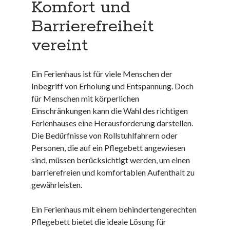
Komfort und
Juni 2025
Barrierefreiheit
Mai 2025
April 2025
vereint
März 2025
Februar 2025
Januar 2025
Ein Ferienhaus ist für viele Menschen der
Dezember 2024
Inbegriff von Erholung und Entspannung. Doch
November 2024
für Menschen mit körperlichen
Oktober 2024
Einschränkungen kann die Wahl des richtigen
September 2024
Ferienhauses eine Herausforderung darstellen.
August 2024
Die Bedürfnisse von Rollstuhlfahrern oder
Juli 2024
Personen, die auf ein Pflegebett angewiesen
Juni 2024
sind, müssen berücksichtigt werden, um einen
Mai 2024
barrierefreien und komfortablen Aufenthalt zu
April 2024
gewährleisten.
März 2024
Februar 2024
Ein Ferienhaus mit einem behindertengerechten
Januar 2024
Pflegebett bietet die ideale Lösung für