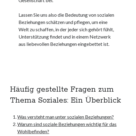
Gesellschaft bei.
kmk
kultur
Lassen Sie uns also die Bedeutung von sozialen
kunst und handwerk
Beziehungen schätzen und pflegen, um eine
nach
Welt zu schaffen, in der jeder sich gehört fühlt,
nordsee
Unterstützung findet und in einem Netzwerk
nordsee urlaub
aus liebevollen Beziehungen eingebettet ist.
ostsee
ostsee urlaub
osze
privatumzug
rollstuhlgerechte ferienwohnung
seniorenreisen
Häufig gestellte Fragen zum
sportunterricht
Thema Soziales: Ein Überblick
türmaße
umzugskartons
Uncategorized
Was versteht man unter sozialen Beziehungen?
unterkunft
Warum sind soziale Beziehungen wichtig für das
unterkünfte
Wohlbefinden?