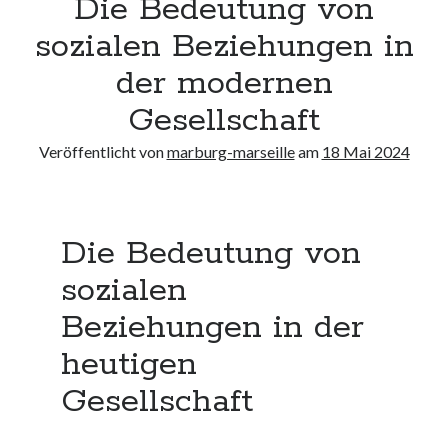
Die Bedeutung von
Neueste Kommentare
sozialen Beziehungen in
Keine Kommentare vorhanden.
der modernen
Archiv
Gesellschaft
August 2026
Veröffentlicht von
marburg-marseille
am
18 Mai 2024
Juli 2026
Juni 2026
Mai 2026
April 2026
Die Bedeutung von
März 2026
Februar 2026
sozialen
Januar 2026
Beziehungen in der
Dezember 2025
November 2025
heutigen
Oktober 2025
Gesellschaft
September 2025
August 2025
Juli 2025