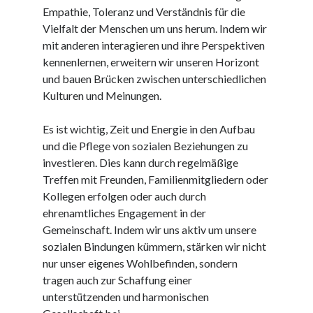
Dezember 2023
Empathie, Toleranz und Verständnis für die
November 2023
Vielfalt der Menschen um uns herum. Indem wir
mit anderen interagieren und ihre Perspektiven
kennenlernen, erweitern wir unseren Horizont
Kategorien
und bauen Brücken zwischen unterschiedlichen
barrierefreie website
Kulturen und Meinungen.
din
din 18040
Es ist wichtig, Zeit und Energie in den Aufbau
fachkraft
und die Pflege von sozialen Beziehungen zu
ferienhaus
investieren. Dies kann durch regelmäßige
ferienwohnung
Treffen mit Freunden, Familienmitgliedern oder
ferienwohnung mit pflegebett nordsee
Kollegen erfolgen oder auch durch
ferienwohnungen
ehrenamtliches Engagement in der
fewo
Gemeinschaft. Indem wir uns aktiv um unsere
firmenumzug
sozialen Bindungen kümmern, stärken wir nicht
grundschule
nur unser eigenes Wohlbefinden, sondern
gymnasium
tragen auch zur Schaffung einer
haus
unterstützenden und harmonischen
hause