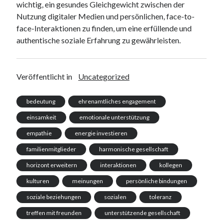
wichtig, ein gesundes Gleichgewicht zwischen der
Nutzung digitaler Medien und persönlichen, face-to-
face-Interaktionen zu finden, um eine erfüllende und
authentische soziale Erfahrung zu gewährleisten.
Veröffentlicht in
Uncategorized
bedeutung
ehrenamtliches engagement
einsamkeit
emotionale unterstützung
empathie
energie investieren
familienmitglieder
harmonische gesellschaft
horizont erweitern
interaktionen
kollegen
kulturen
meinungen
persönliche bindungen
soziale beziehungen
sozialen
toleranz
treffen mit freunden
unterstützende gesellschaft