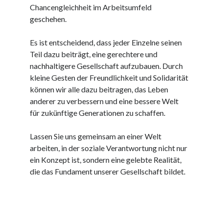
Dezember 2023
Chancengleichheit im Arbeitsumfeld
November 2023
geschehen.
Es ist entscheidend, dass jeder Einzelne seinen
Kategorien
Teil dazu beiträgt, eine gerechtere und
barrierefreie website
nachhaltigere Gesellschaft aufzubauen. Durch
din
kleine Gesten der Freundlichkeit und Solidarität
din 18040
können wir alle dazu beitragen, das Leben
fachkraft
anderer zu verbessern und eine bessere Welt
ferienhaus
für zukünftige Generationen zu schaffen.
ferienwohnung
ferienwohnung mit pflegebett nordsee
Lassen Sie uns gemeinsam an einer Welt
ferienwohnungen
arbeiten, in der soziale Verantwortung nicht nur
fewo
ein Konzept ist, sondern eine gelebte Realität,
firmenumzug
die das Fundament unserer Gesellschaft bildet.
grundschule
gymnasium
haus
hause