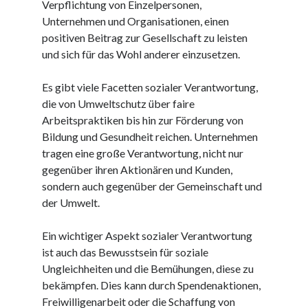
Verpflichtung von Einzelpersonen,
Juni 2025
Unternehmen und Organisationen, einen
Mai 2025
positiven Beitrag zur Gesellschaft zu leisten
April 2025
und sich für das Wohl anderer einzusetzen.
März 2025
Februar 2025
Es gibt viele Facetten sozialer Verantwortung,
Januar 2025
die von Umweltschutz über faire
Dezember 2024
Arbeitspraktiken bis hin zur Förderung von
November 2024
Bildung und Gesundheit reichen. Unternehmen
Oktober 2024
tragen eine große Verantwortung, nicht nur
September 2024
gegenüber ihren Aktionären und Kunden,
August 2024
sondern auch gegenüber der Gemeinschaft und
Juli 2024
der Umwelt.
Juni 2024
Mai 2024
Ein wichtiger Aspekt sozialer Verantwortung
April 2024
ist auch das Bewusstsein für soziale
März 2024
Ungleichheiten und die Bemühungen, diese zu
Februar 2024
bekämpfen. Dies kann durch Spendenaktionen,
Januar 2024
Freiwilligenarbeit oder die Schaffung von