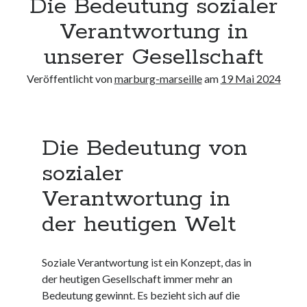
Die Bedeutung sozialer
Neueste Kommentare
Verantwortung in
Keine Kommentare vorhanden.
unserer Gesellschaft
Archiv
Veröffentlicht von
marburg-marseille
am
19 Mai 2024
August 2026
Juli 2026
Juni 2026
Die Bedeutung von
Mai 2026
April 2026
sozialer
März 2026
Februar 2026
Verantwortung in
Januar 2026
der heutigen Welt
Dezember 2025
November 2025
Oktober 2025
Soziale Verantwortung ist ein Konzept, das in
September 2025
der heutigen Gesellschaft immer mehr an
August 2025
Bedeutung gewinnt. Es bezieht sich auf die
Juli 2025