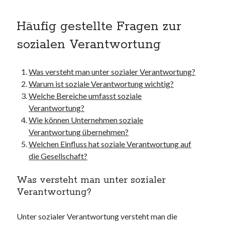
kmk
kultur
Häufig gestellte Fragen zur
kunst und handwerk
sozialen Verantwortung
nach
nordsee
nordsee urlaub
Was versteht man unter sozialer Verantwortung?
ostsee
Warum ist soziale Verantwortung wichtig?
ostsee urlaub
Welche Bereiche umfasst soziale
osze
Verantwortung?
privatumzug
Wie können Unternehmen soziale
rollstuhlgerechte ferienwohnung
Verantwortung übernehmen?
seniorenreisen
Welchen Einfluss hat soziale Verantwortung auf
sportunterricht
die Gesellschaft?
türmaße
umzugskartons
Was versteht man unter sozialer
Uncategorized
Verantwortung?
unterkunft
unterkünfte
Unter sozialer Verantwortung versteht man die