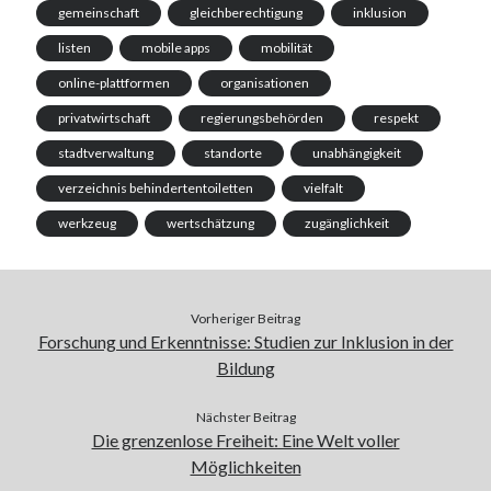
gemeinschaft
gleichberechtigung
inklusion
listen
mobile apps
mobilität
online-plattformen
organisationen
privatwirtschaft
regierungsbehörden
respekt
stadtverwaltung
standorte
unabhängigkeit
verzeichnis behindertentoiletten
vielfalt
werkzeug
wertschätzung
zugänglichkeit
Vorheriger Beitrag
Forschung und Erkenntnisse: Studien zur Inklusion in der
Bildung
Nächster Beitrag
Die grenzenlose Freiheit: Eine Welt voller
Möglichkeiten