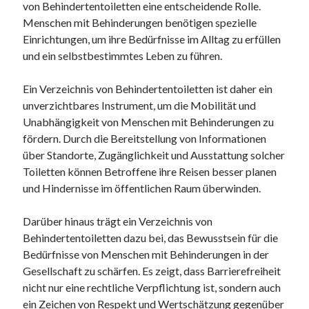
von Behindertentoiletten eine entscheidende Rolle.
Juni 2025
Menschen mit Behinderungen benötigen spezielle
Mai 2025
Einrichtungen, um ihre Bedürfnisse im Alltag zu erfüllen
April 2025
und ein selbstbestimmtes Leben zu führen.
März 2025
Februar 2025
Ein Verzeichnis von Behindertentoiletten ist daher ein
Januar 2025
unverzichtbares Instrument, um die Mobilität und
Dezember 2024
Unabhängigkeit von Menschen mit Behinderungen zu
November 2024
fördern. Durch die Bereitstellung von Informationen
Oktober 2024
über Standorte, Zugänglichkeit und Ausstattung solcher
September 2024
Toiletten können Betroffene ihre Reisen besser planen
August 2024
und Hindernisse im öffentlichen Raum überwinden.
Juli 2024
Juni 2024
Darüber hinaus trägt ein Verzeichnis von
Mai 2024
Behindertentoiletten dazu bei, das Bewusstsein für die
April 2024
Bedürfnisse von Menschen mit Behinderungen in der
März 2024
Gesellschaft zu schärfen. Es zeigt, dass Barrierefreiheit
Februar 2024
nicht nur eine rechtliche Verpflichtung ist, sondern auch
Januar 2024
ein Zeichen von Respekt und Wertschätzung gegenüber