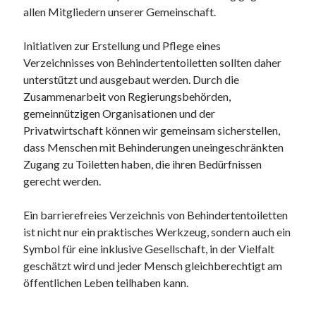
Dezember 2023
allen Mitgliedern unserer Gemeinschaft.
November 2023
Initiativen zur Erstellung und Pflege eines
Verzeichnisses von Behindertentoiletten sollten daher
Kategorien
unterstützt und ausgebaut werden. Durch die
barrierefreie website
Zusammenarbeit von Regierungsbehörden,
din
gemeinnützigen Organisationen und der
din 18040
Privatwirtschaft können wir gemeinsam sicherstellen,
fachkraft
dass Menschen mit Behinderungen uneingeschränkten
ferienhaus
Zugang zu Toiletten haben, die ihren Bedürfnissen
ferienwohnung
gerecht werden.
ferienwohnung mit pflegebett nordsee
ferienwohnungen
Ein barrierefreies Verzeichnis von Behindertentoiletten
fewo
ist nicht nur ein praktisches Werkzeug, sondern auch ein
firmenumzug
Symbol für eine inklusive Gesellschaft, in der Vielfalt
grundschule
geschätzt wird und jeder Mensch gleichberechtigt am
gymnasium
öffentlichen Leben teilhaben kann.
haus
hause