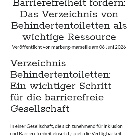
Barrierefreiheit fördern:
Neueste Kommentare
Das Verzeichnis von
Keine Kommentare vorhanden.
Behindertentoiletten als
Archiv
wichtige Ressource
August 2026
Veröffentlicht von
marburg-marseille
am
06 Juni 2026
Juli 2026
Juni 2026
Verzeichnis
Mai 2026
April 2026
Behindertentoiletten:
März 2026
Ein wichtiger Schritt
Februar 2026
Januar 2026
für die barrierefreie
Dezember 2025
Gesellschaft
November 2025
Oktober 2025
September 2025
In einer Gesellschaft, die sich zunehmend für Inklusion
August 2025
und Barrierefreiheit einsetzt, spielt die Verfügbarkeit
Juli 2025