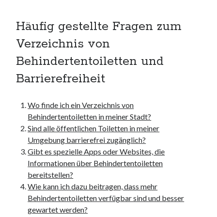
kmk
kultur
Häufig gestellte Fragen zum
kunst und handwerk
Verzeichnis von
nach
nordsee
Behindertentoiletten und
nordsee urlaub
Barrierefreiheit
ostsee
ostsee urlaub
osze
Wo finde ich ein Verzeichnis von
privatumzug
Behindertentoiletten in meiner Stadt?
rollstuhlgerechte ferienwohnung
Sind alle öffentlichen Toiletten in meiner
seniorenreisen
Umgebung barrierefrei zugänglich?
sportunterricht
Gibt es spezielle Apps oder Websites, die
türmaße
Informationen über Behindertentoiletten
typo3
bereitstellen?
umzugskartons
Wie kann ich dazu beitragen, dass mehr
Uncategorized
Behindertentoiletten verfügbar sind und besser
unterkunft
gewartet werden?