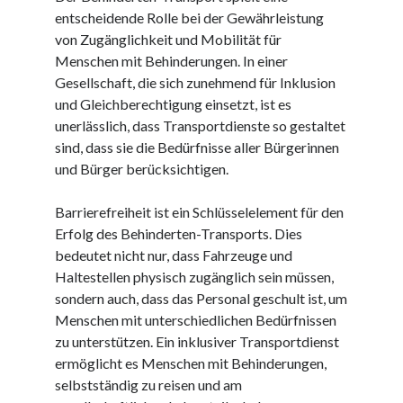
entscheidende Rolle bei der Gewährleistung
Juni 2025
von Zugänglichkeit und Mobilität für
Mai 2025
Menschen mit Behinderungen. In einer
April 2025
Gesellschaft, die sich zunehmend für Inklusion
März 2025
und Gleichberechtigung einsetzt, ist es
Februar 2025
unerlässlich, dass Transportdienste so gestaltet
Januar 2025
sind, dass sie die Bedürfnisse aller Bürgerinnen
Dezember 2024
und Bürger berücksichtigen.
November 2024
Oktober 2024
Barrierefreiheit ist ein Schlüsselelement für den
September 2024
Erfolg des Behinderten-Transports. Dies
August 2024
bedeutet nicht nur, dass Fahrzeuge und
Juli 2024
Haltestellen physisch zugänglich sein müssen,
Juni 2024
sondern auch, dass das Personal geschult ist, um
Mai 2024
Menschen mit unterschiedlichen Bedürfnissen
April 2024
zu unterstützen. Ein inklusiver Transportdienst
März 2024
ermöglicht es Menschen mit Behinderungen,
Februar 2024
selbstständig zu reisen und am
Januar 2024