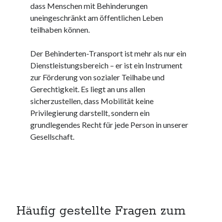
dass Menschen mit Behinderungen
kmk
uneingeschränkt am öffentlichen Leben
kultur
teilhaben können.
kunst und handwerk
nach
Der Behinderten-Transport ist mehr als nur ein
nordsee
Dienstleistungsbereich – er ist ein Instrument
nordsee urlaub
zur Förderung von sozialer Teilhabe und
ostsee
Gerechtigkeit. Es liegt an uns allen
ostsee urlaub
sicherzustellen, dass Mobilität keine
osze
Privilegierung darstellt, sondern ein
privatumzug
grundlegendes Recht für jede Person in unserer
rollstuhlgerechte ferienwohnung
Gesellschaft.
seniorenreisen
sportunterricht
türmaße
typo3
umzugskartons
Uncategorized
Häufig gestellte Fragen zum
unterkunft