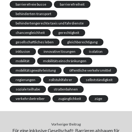
barrierefreie busse
barrierefreiheit
behinderten-transport
behindertengerechte taxis und fahrdienste
chancengleichheit
gerechtigkeit
gesellschaftliches leben
gleichberechtigung
inklusion
innovative lösungen
isolation
mobilität
mobilitätseinschränkungen
mobilitätsgewährleistung
öffentliche verkehrsmittel
regierungen
rollstuhlfahrer
selbstständigkeit
soziale teilhabe
straßenbahnen
verkehrsbetreiber
zugänglichkeit
züge
Vorheriger Beitrag
Für eine inklusive Gesellschaft: Barrieren abbauen für