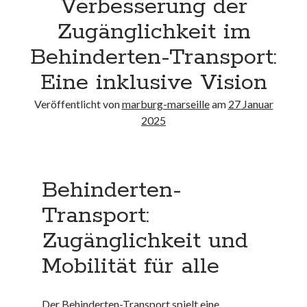
Verbesserung der
Neueste Kommentare
Zugänglichkeit im
Keine Kommentare vorhanden.
Behinderten-Transport:
Archiv
Eine inklusive Vision
August 2026
Veröffentlicht von
marburg-marseille
am
27 Januar
Juli 2026
2025
Juni 2026
Mai 2026
April 2026
März 2026
Behinderten-
Februar 2026
Januar 2026
Transport:
Dezember 2025
Zugänglichkeit und
November 2025
Oktober 2025
Mobilität für alle
September 2025
August 2025
Der Behinderten-Transport spielt eine
Juli 2025