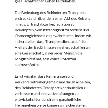
gesellschaftlichen Leben teilzuhaben.
Dezember 2023
November 2023
Die Bedeutung des Behinderten-Transports
erstreckt sich über den reinen Akt des Reisens
hinaus. Er trägt dazu bei, Isolation zu
Kategorien
bekämpfen, Selbstständigkeit zu fördern und
barrierefreie website
Chancengleichheit zu gewährleisten. Indem wir
din
sicherstellen, dass Transportdienste auf die
din 18040
Vielfalt der Bedürfnisse eingehen, schaffen wir
fachkraft
eine Gesellschaft, in der jeder Mensch die
ferienhaus
Möglichkeit hat, sein volles Potenzial
ferienwohnung
auszuschöpfen.
ferienwohnung mit pflegebett nordsee
ferienwohnungen
Es ist wichtig, dass Regierungen und
fewo
Verkehrsbetreiber gemeinsam daran arbeiten,
firmenumzug
den Behinderten-Transport kontinuierlich zu
grundschule
verbessern und innovative Lösungen zu
gymnasium
entwickeln. Nur durch eine ganzheitliche
haus
Herangehensweise können wir sicherstellen,
hause