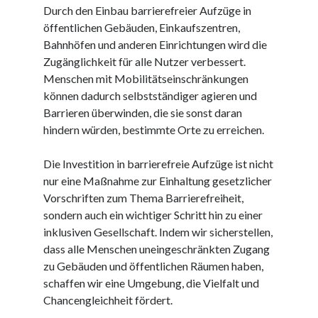
Dezember 2023
Durch den Einbau barrierefreier Aufzüge in
November 2023
öffentlichen Gebäuden, Einkaufszentren,
Bahnhöfen und anderen Einrichtungen wird die
Zugänglichkeit für alle Nutzer verbessert.
Kategorien
Menschen mit Mobilitätseinschränkungen
barrierefreie website
können dadurch selbstständiger agieren und
din
Barrieren überwinden, die sie sonst daran
din 18040
hindern würden, bestimmte Orte zu erreichen.
fachkraft
ferienhaus
Die Investition in barrierefreie Aufzüge ist nicht
ferienwohnung
nur eine Maßnahme zur Einhaltung gesetzlicher
ferienwohnung mit pflegebett nordsee
Vorschriften zum Thema Barrierefreiheit,
ferienwohnungen
sondern auch ein wichtiger Schritt hin zu einer
fewo
inklusiven Gesellschaft. Indem wir sicherstellen,
firmenumzug
dass alle Menschen uneingeschränkten Zugang
grundschule
zu Gebäuden und öffentlichen Räumen haben,
gymnasium
schaffen wir eine Umgebung, die Vielfalt und
haus
Chancengleichheit fördert.
hause