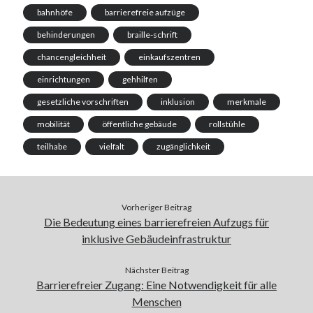
bahnhöfe
barrierefreie aufzüge
behinderungen
braille-schrift
chancengleichheit
einkaufszentren
einrichtungen
gehhilfen
gesetzliche vorschriften
inklusion
merkmale
mobilität
öffentliche gebäude
rollstühle
teilhabe
vielfalt
zugänglichkeit
Vorheriger Beitrag
Die Bedeutung eines barrierefreien Aufzugs für
inklusive Gebäudeinfrastruktur
Nächster Beitrag
Barrierefreier Zugang: Eine Notwendigkeit für alle
Menschen