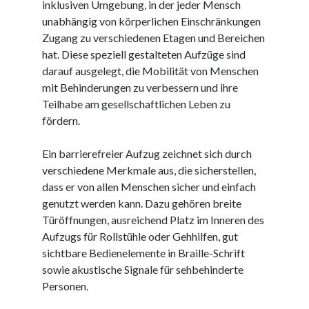
inklusiven Umgebung, in der jeder Mensch
Juni 2025
unabhängig von körperlichen Einschränkungen
Mai 2025
Zugang zu verschiedenen Etagen und Bereichen
April 2025
hat. Diese speziell gestalteten Aufzüge sind
März 2025
darauf ausgelegt, die Mobilität von Menschen
Februar 2025
mit Behinderungen zu verbessern und ihre
Januar 2025
Teilhabe am gesellschaftlichen Leben zu
Dezember 2024
fördern.
November 2024
Oktober 2024
Ein barrierefreier Aufzug zeichnet sich durch
September 2024
verschiedene Merkmale aus, die sicherstellen,
August 2024
dass er von allen Menschen sicher und einfach
Juli 2024
genutzt werden kann. Dazu gehören breite
Juni 2024
Türöffnungen, ausreichend Platz im Inneren des
Mai 2024
Aufzugs für Rollstühle oder Gehhilfen, gut
April 2024
sichtbare Bedienelemente in Braille-Schrift
März 2024
sowie akustische Signale für sehbehinderte
Februar 2024
Personen.
Januar 2024