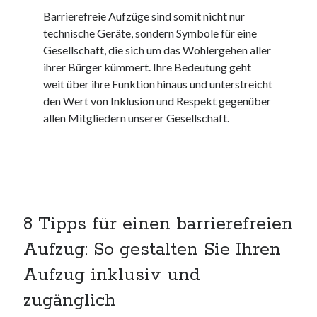
kmk
Barrierefreie Aufzüge sind somit nicht nur
kultur
technische Geräte, sondern Symbole für eine
kunst und handwerk
Gesellschaft, die sich um das Wohlergehen aller
nach
ihrer Bürger kümmert. Ihre Bedeutung geht
nordsee
weit über ihre Funktion hinaus und unterstreicht
nordsee urlaub
den Wert von Inklusion und Respekt gegenüber
ostsee
allen Mitgliedern unserer Gesellschaft.
ostsee urlaub
osze
privatumzug
rollstuhlgerechte ferienwohnung
seniorenreisen
sportunterricht
8 Tipps für einen barrierefreien
türmaße
Aufzug: So gestalten Sie Ihren
umzugskartons
Uncategorized
Aufzug inklusiv und
unterkunft
zugänglich
unterkünfte