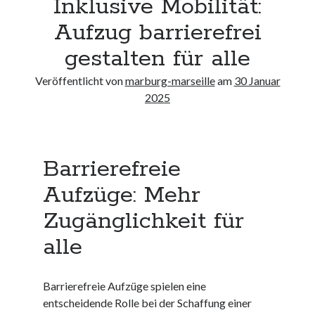
Inklusive Mobilität:
Neueste Kommentare
Aufzug barrierefrei
Keine Kommentare vorhanden.
gestalten für alle
Archiv
Veröffentlicht von
marburg-marseille
am
30 Januar
August 2026
2025
Juli 2026
Juni 2026
Mai 2026
Barrierefreie
April 2026
März 2026
Aufzüge: Mehr
Februar 2026
Januar 2026
Zugänglichkeit für
Dezember 2025
alle
November 2025
Oktober 2025
September 2025
Barrierefreie Aufzüge spielen eine
August 2025
entscheidende Rolle bei der Schaffung einer
Juli 2025