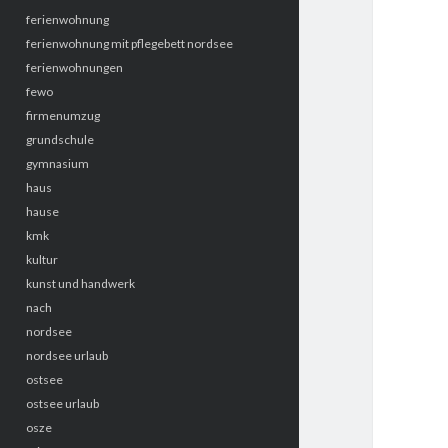
ferienwohnung
ferienwohnung mit pflegebett nordsee
ferienwohnungen
fewo
firmenumzug
grundschule
gymnasium
haus
hause
kmk
kultur
kunst und handwerk
nach
nordsee
nordsee urlaub
ostsee
ostsee urlaub
osze