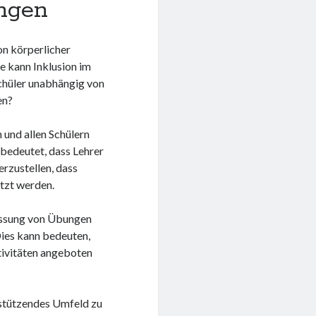
ngen
on körperlicher
ie kann Inklusion im
Schüler unabhängig von
en?
n und allen Schülern
 bedeutet, dass Lehrer
rzustellen, dass
ützt werden.
passung von Übungen
Dies kann bedeuten,
tivitäten angeboten
erstützendes Umfeld zu