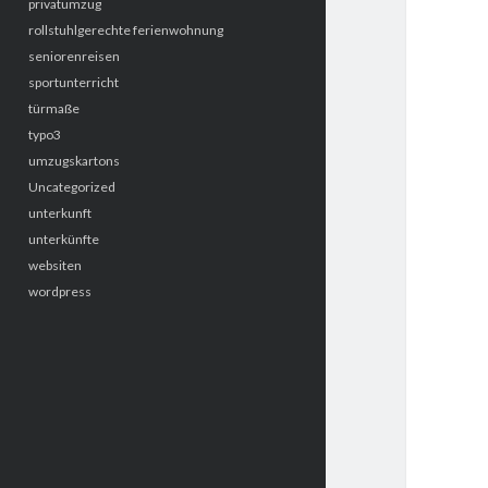
privatumzug
rollstuhlgerechte ferienwohnung
seniorenreisen
sportunterricht
türmaße
typo3
umzugskartons
Uncategorized
unterkunft
unterkünfte
websiten
wordpress