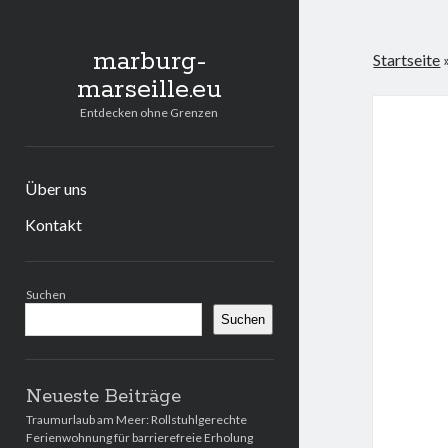
marburg-
Startseite
marseille.eu
Entdecken ohne Grenzen
Über uns
Kontakt
Seitenleiste
Suchen
Suchen
Neueste Beiträge
Traumurlaub am Meer: Rollstuhlgerechte
Ferienwohnung für barrierefreie Erholung