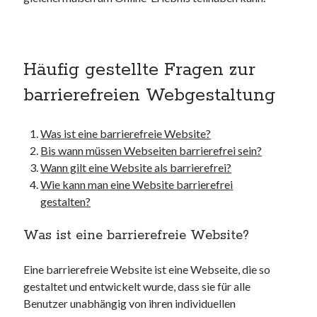
kmk
kultur
kunst und handwerk
nach
Häufig gestellte Fragen zur
nordsee
barrierefreien Webgestaltung
nordsee urlaub
ostsee
ostsee urlaub
Was ist eine barrierefreie Website?
osze
Bis wann müssen Webseiten barrierefrei sein?
privatumzug
Wann gilt eine Website als barrierefrei?
rollstuhlgerechte ferienwohnung
Wie kann man eine Website barrierefrei
seniorenreisen
gestalten?
sportunterricht
Was ist eine barrierefreie Website?
türmaße
typo3
umzugskartons
Eine barrierefreie Website ist eine Webseite, die so
Uncategorized
gestaltet und entwickelt wurde, dass sie für alle
unterkunft
Benutzer unabhängig von ihren individuellen