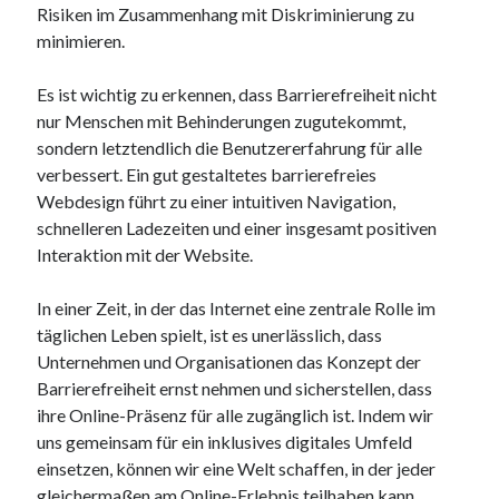
Dezember 2023
Risiken im Zusammenhang mit Diskriminierung zu
November 2023
minimieren.
Es ist wichtig zu erkennen, dass Barrierefreiheit nicht
Kategorien
nur Menschen mit Behinderungen zugutekommt,
barrierefreie website
sondern letztendlich die Benutzererfahrung für alle
din
verbessert. Ein gut gestaltetes barrierefreies
din 18040
Webdesign führt zu einer intuitiven Navigation,
fachkraft
schnelleren Ladezeiten und einer insgesamt positiven
ferienhaus
Interaktion mit der Website.
ferienwohnung
ferienwohnung mit pflegebett nordsee
In einer Zeit, in der das Internet eine zentrale Rolle im
ferienwohnungen
täglichen Leben spielt, ist es unerlässlich, dass
fewo
Unternehmen und Organisationen das Konzept der
firmenumzug
Barrierefreiheit ernst nehmen und sicherstellen, dass
grundschule
ihre Online-Präsenz für alle zugänglich ist. Indem wir
gymnasium
uns gemeinsam für ein inklusives digitales Umfeld
haus
einsetzen, können wir eine Welt schaffen, in der jeder
hause
gleichermaßen am Online-Erlebnis teilhaben kann.