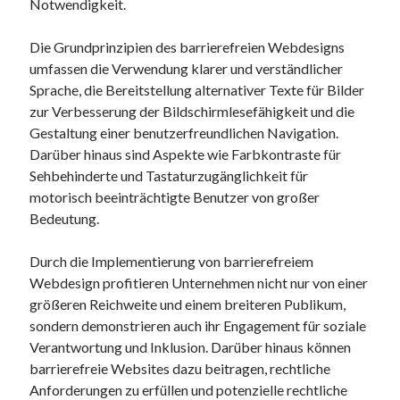
Notwendigkeit.
Juni 2025
Mai 2025
Die Grundprinzipien des barrierefreien Webdesigns
April 2025
umfassen die Verwendung klarer und verständlicher
März 2025
Sprache, die Bereitstellung alternativer Texte für Bilder
Februar 2025
zur Verbesserung der Bildschirmlesefähigkeit und die
Januar 2025
Gestaltung einer benutzerfreundlichen Navigation.
Dezember 2024
Darüber hinaus sind Aspekte wie Farbkontraste für
November 2024
Sehbehinderte und Tastaturzugänglichkeit für
Oktober 2024
motorisch beeinträchtigte Benutzer von großer
September 2024
Bedeutung.
August 2024
Juli 2024
Durch die Implementierung von barrierefreiem
Juni 2024
Webdesign profitieren Unternehmen nicht nur von einer
Mai 2024
größeren Reichweite und einem breiteren Publikum,
April 2024
sondern demonstrieren auch ihr Engagement für soziale
März 2024
Verantwortung und Inklusion. Darüber hinaus können
Februar 2024
barrierefreie Websites dazu beitragen, rechtliche
Januar 2024
Anforderungen zu erfüllen und potenzielle rechtliche