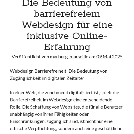
Die Bedeutung von
Neueste Kommentare
barrierefreiem
Keine Kommentare vorhanden.
Webdesign für eine
Archiv
inklusive Online-
August 2026
Erfahrung
Juli 2026
Juni 2026
Veröffentlicht von
marburg-marseille
am
09 Mai 2025
Mai 2026
April 2026
Webdesign Barrierefreiheit: Die Bedeutung von
März 2026
Zugänglichkeit im digitalen Zeitalter
Februar 2026
Januar 2026
In einer Welt, die zunehmend digitalisiert ist, spielt die
Dezember 2025
Barrierefreiheit im Webdesign eine entscheidende
November 2025
Rolle. Die Schaffung von Websites, die für alle Benutzer,
Oktober 2025
unabhängig von ihren Fähigkeiten oder
September 2025
Einschränkungen, zugänglich sind, ist nicht nur eine
August 2025
ethische Verpflichtung, sondern auch eine geschäftliche
Juli 2025