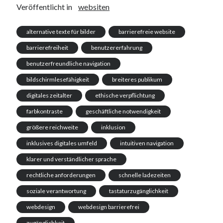
Veröffentlicht in
websiten
alternative texte für bilder
barrierefreie website
barrierefreiheit
benutzererfahrung
benutzerfreundliche navigation
bildschirmlesefähigkeit
breiteres publikum
digitales zeitalter
ethische verpflichtung
farbkontraste
geschäftliche notwendigkeit
größere reichweite
inklusion
inklusives digitales umfeld
intuitiven navigation
klarer und verständlicher sprache
rechtliche anforderungen
schnelle ladezeiten
soziale verantwortung
tastaturzugänglichkeit
webdesign
webdesign barrierefrei
zugänglichkeit