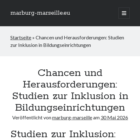
marburg-marseille.eu
Hauptm
öffnen
Seitenleiste
Suchen
Startseite
»
Chancen und Herausforderungen: Studien
Suchen
zur Inklusion in Bildungseinrichtungen
Neueste Beiträge
Traumurlaub am Meer: Rollstuhlgerechte Ferienwohnung für
Chancen und
barrierefreie Erholung
Herausforderungen:
Das AfD Wahlprogramm zur Inklusion: Chancen und
Herausforderungen
Studien zur Inklusion in
Die Schlüsselrolle von Fachkräften in der Integration und Inklusion
Inklusion im Studium: Chancen und Herausforderungen für alle
Bildungseinrichtungen
Studierenden
Geistige Behinderung und Inklusion: Gemeinsam Barrieren
Veröffentlicht von
marburg-marseille
am
30 Mai 2026
überwinden
Studien zur Inklusion: