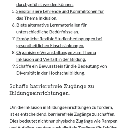
durchgeführt werden können.
kmk
Sensibilisiere Lehrende und Kommilitonen für
kultur
das Thema Inklusion.
kunst und handwerk
Biete alternative Lernmaterialien für
nach
unterschiedliche Bedürfnisse an.
nordsee
Ermögliche flexible Studienbedingungen bei
nordsee urlaub
gesundheitlichen Einschränkungen.
ostsee
Organisiere Veranstaltungen zum Thema
ostsee urlaub
Inklusion und Vielfalt in der Bildung.
osze
Schaffe ein Bewusstsein für die Bedeutung von
privatumzug
Diversität in der Hochschulbildung.
rollstuhlgerechte ferienwohnung
seniorenreisen
Schaffe barrierefreie Zugänge zu
sportunterricht
Bildungseinrichtungen.
türmaße
typo3
Um die Inklusion in Bildungseinrichtungen zu fördern,
umzugskartons
ist es entscheidend, barrierefreie Zugänge zu schaffen.
Uncategorized
Dies bedeutet nicht nur physische Zugänge wie Rampen
unterkunft
und Aufzüge, sondern auch digitale Zugänge für Schüler