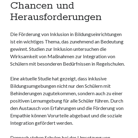
Chancen und
Neueste Kommentare
Keine Kommentare vorhanden.
Herausforderungen
Archiv
Die Förderung von Inklusion in Bildungseinrichtungen
ist ein wichtiges Thema, das zunehmend an Bedeutung
August 2026
gewinnt. Studien zur Inklusion untersuchen die
Juli 2026
Wirksamkeit von Maßnahmen zur Integration von
Juni 2026
Schülern mit besonderen Bedürfnissen in Regelschulen.
Mai 2026
April 2026
Eine aktuelle Studie hat gezeigt, dass inklusive
März 2026
Bildungsumgebungen nicht nur den Schülern mit
Februar 2026
Behinderungen zugutekommen, sondern auch zu einer
Januar 2026
positiven Lernumgebung für alle Schüler führen. Durch
Dezember 2025
den Austausch von Erfahrungen und die Förderung von
November 2025
Empathie können Vorurteile abgebaut und die soziale
Oktober 2025
Integration gefördert werden.
September 2025
August 2025
Dennoch stehen Schulen bei der Umsetzung von
Juli 2025