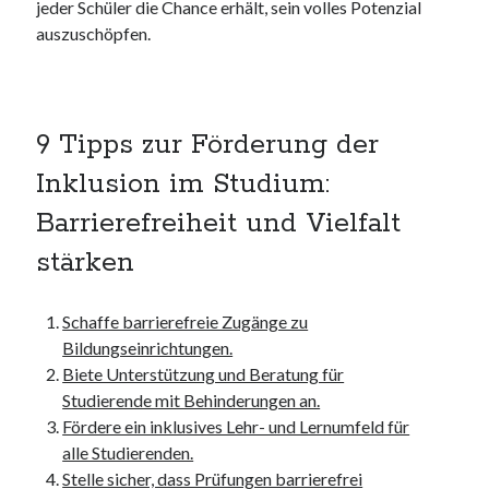
jeder Schüler die Chance erhält, sein volles Potenzial
Dezember 2023
auszuschöpfen.
November 2023
Kategorien
9 Tipps zur Förderung der
barrierefreie website
din
Inklusion im Studium:
din 18040
Barrierefreiheit und Vielfalt
fachkraft
ferienhaus
stärken
ferienwohnung
ferienwohnung mit pflegebett nordsee
Schaffe barrierefreie Zugänge zu
ferienwohnungen
Bildungseinrichtungen.
fewo
Biete Unterstützung und Beratung für
firmenumzug
Studierende mit Behinderungen an.
grundschule
Fördere ein inklusives Lehr- und Lernumfeld für
gymnasium
alle Studierenden.
haus
Stelle sicher, dass Prüfungen barrierefrei
hause