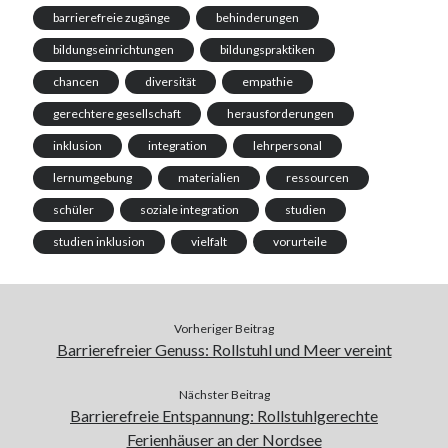
barrierefreie zugänge
behinderungen
bildungseinrichtungen
bildungspraktiken
chancen
diversität
empathie
gerechtere gesellschaft
herausforderungen
inklusion
integration
lehrpersonal
lernumgebung
materialien
ressourcen
schüler
soziale integration
studien
studien inklusion
vielfalt
vorurteile
Vorheriger Beitrag
Barrierefreier Genuss: Rollstuhl und Meer vereint
Nächster Beitrag
Barrierefreie Entspannung: Rollstuhlgerechte
Ferienhäuser an der Nordsee