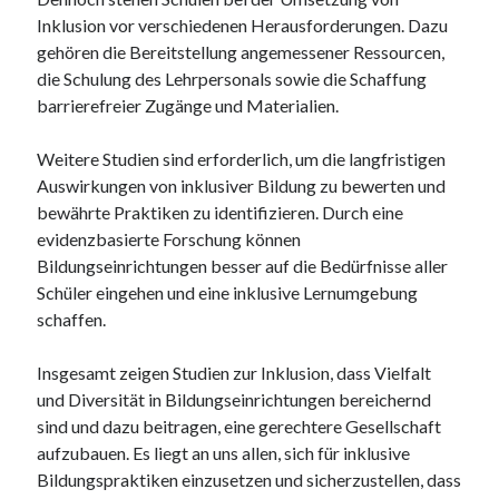
Inklusion vor verschiedenen Herausforderungen. Dazu
Juni 2025
gehören die Bereitstellung angemessener Ressourcen,
Mai 2025
die Schulung des Lehrpersonals sowie die Schaffung
April 2025
barrierefreier Zugänge und Materialien.
März 2025
Februar 2025
Weitere Studien sind erforderlich, um die langfristigen
Januar 2025
Auswirkungen von inklusiver Bildung zu bewerten und
Dezember 2024
bewährte Praktiken zu identifizieren. Durch eine
November 2024
evidenzbasierte Forschung können
Oktober 2024
Bildungseinrichtungen besser auf die Bedürfnisse aller
September 2024
Schüler eingehen und eine inklusive Lernumgebung
August 2024
schaffen.
Juli 2024
Juni 2024
Insgesamt zeigen Studien zur Inklusion, dass Vielfalt
Mai 2024
und Diversität in Bildungseinrichtungen bereichernd
April 2024
sind und dazu beitragen, eine gerechtere Gesellschaft
März 2024
aufzubauen. Es liegt an uns allen, sich für inklusive
Februar 2024
Bildungspraktiken einzusetzen und sicherzustellen, dass
Januar 2024