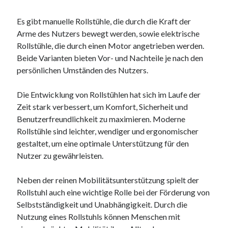
Juni 2025
Es gibt manuelle Rollstühle, die durch die Kraft der
Mai 2025
Arme des Nutzers bewegt werden, sowie elektrische
April 2025
Rollstühle, die durch einen Motor angetrieben werden.
März 2025
Beide Varianten bieten Vor- und Nachteile je nach den
Februar 2025
persönlichen Umständen des Nutzers.
Januar 2025
Dezember 2024
Die Entwicklung von Rollstühlen hat sich im Laufe der
November 2024
Zeit stark verbessert, um Komfort, Sicherheit und
Oktober 2024
Benutzerfreundlichkeit zu maximieren. Moderne
September 2024
Rollstühle sind leichter, wendiger und ergonomischer
August 2024
gestaltet, um eine optimale Unterstützung für den
Juli 2024
Nutzer zu gewährleisten.
Juni 2024
Mai 2024
Neben der reinen Mobilitätsunterstützung spielt der
April 2024
Rollstuhl auch eine wichtige Rolle bei der Förderung von
März 2024
Selbstständigkeit und Unabhängigkeit. Durch die
Februar 2024
Nutzung eines Rollstuhls können Menschen mit
Januar 2024