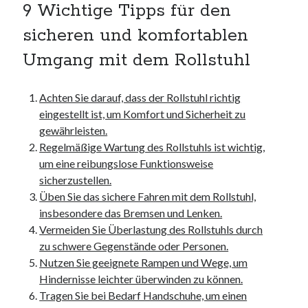
9 Wichtige Tipps für den
kmk
kultur
sicheren und komfortablen
kunst und handwerk
Umgang mit dem Rollstuhl
nach
nordsee
nordsee urlaub
Achten Sie darauf, dass der Rollstuhl richtig
ostsee
eingestellt ist, um Komfort und Sicherheit zu
ostsee urlaub
gewährleisten.
osze
Regelmäßige Wartung des Rollstuhls ist wichtig,
privatumzug
um eine reibungslose Funktionsweise
rollstuhlgerechte ferienwohnung
sicherzustellen.
seniorenreisen
Üben Sie das sichere Fahren mit dem Rollstuhl,
sportunterricht
insbesondere das Bremsen und Lenken.
türmaße
Vermeiden Sie Überlastung des Rollstuhls durch
typo3
zu schwere Gegenstände oder Personen.
umzugskartons
Nutzen Sie geeignete Rampen und Wege, um
Uncategorized
Hindernisse leichter überwinden zu können.
unterkunft
Tragen Sie bei Bedarf Handschuhe, um einen