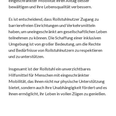
eingeschränkter Mobilität ihren Alltag besser
Dezember 2023
bewältigen und ihre Lebensqualität verbessern.
November 2023
Es ist entscheidend, dass Rollstuhlnutzer Zugang zu
barrierefreien Einrichtungen und Verkehrsmitteln
Kategorien
haben, um uneingeschränkt am gesellschaftlichen Leben
barrierefreie website
teilnehmen zu können. Die Schaffung einer inklusiven
din
Umgebung ist von großer Bedeutung, um die Rechte
din 18040
und Bedürfnisse von Rollstuhlnutzern zu respektieren
fachkraft
und zu unterstützen.
ferienhaus
ferienwohnung
Insgesamt ist der Rollstuhl ein unverzichtbares
ferienwohnung mit pflegebett nordsee
Hilfsmittel für Menschen mit eingeschränkter
ferienwohnungen
Mobilität, das ihnen nicht nur physische Unterstützung
fewo
bietet, sondern auch ihre Unabhängigkeit fördert und es
firmenumzug
ihnen ermöglicht, ihr Leben in vollen Zügen zu genießen.
grundschule
gymnasium
haus
hause