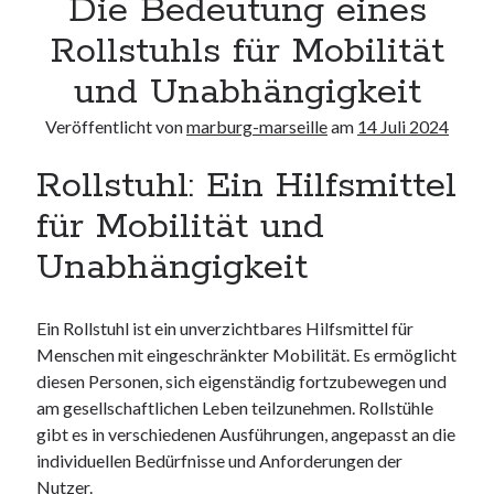
Die Bedeutung eines
Neueste Kommentare
Rollstuhls für Mobilität
Keine Kommentare vorhanden.
und Unabhängigkeit
Archiv
Veröffentlicht von
marburg-marseille
am
14 Juli 2024
August 2026
Rollstuhl: Ein Hilfsmittel
Juli 2026
Juni 2026
für Mobilität und
Mai 2026
April 2026
Unabhängigkeit
März 2026
Februar 2026
Ein Rollstuhl ist ein unverzichtbares Hilfsmittel für
Januar 2026
Menschen mit eingeschränkter Mobilität. Es ermöglicht
Dezember 2025
diesen Personen, sich eigenständig fortzubewegen und
November 2025
am gesellschaftlichen Leben teilzunehmen. Rollstühle
Oktober 2025
gibt es in verschiedenen Ausführungen, angepasst an die
September 2025
individuellen Bedürfnisse und Anforderungen der
August 2025
Nutzer.
Juli 2025