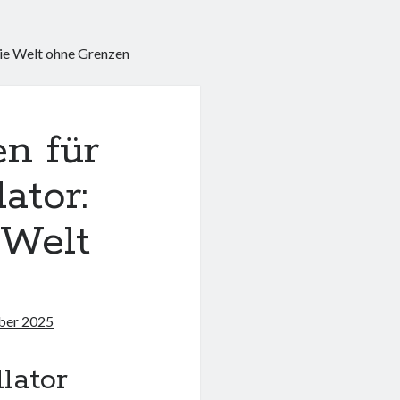
die Welt ohne Grenzen
en für
ator:
 Welt
n
ber 2025
lator