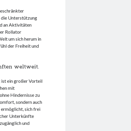
ngeschränkter
 die Unterstützung
d an Aktivitäten
er Rollator
Welt um sich herum in
ühl der Freiheit und
ften weltweit.
st ein großer Vorteil
chen mit
d ohne Hindernisse zu
Komfort, sondern auch
ermöglicht, sich frei
cher Unterkünfte
 zugänglich und