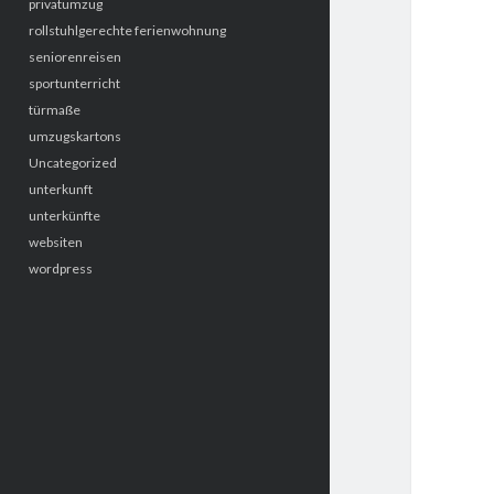
privatumzug
rollstuhlgerechte ferienwohnung
seniorenreisen
sportunterricht
türmaße
umzugskartons
Uncategorized
unterkunft
unterkünfte
websiten
wordpress