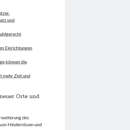
utzer.
latz und
tuhlgerecht
ien Einrichtungen
ge können die
t mehr Zeit und
neuer Orte und
Erweiterung des
 von Hindernissen und