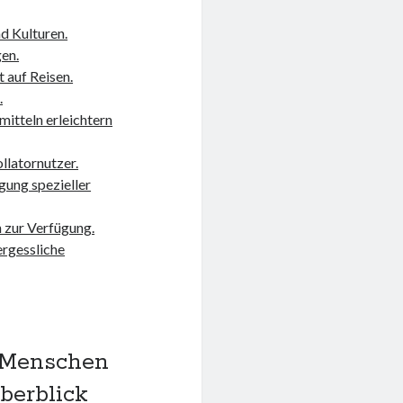
d Kulturen.
en.
 auf Reisen.
.
mitteln erleichtern
llatornutzer.
gung spezieller
 zur Verfügung.
ergessliche
 Menschen
berblick