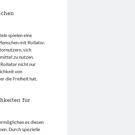
ichen
eln spielen eine
Menschen mit Rollator.
ornutzern, sich
ittel zu nutzen.
ollator nicht nur
ichkeit von
r die Freiheit hat,
hkeiten für
 ermöglichen es diesen
ben. Durch spezielle