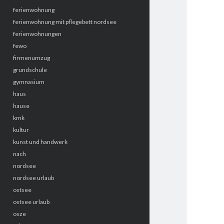
ferienwohnung
ferienwohnung mit pflegebett nordsee
ferienwohnungen
fewo
firmenumzug
grundschule
gymnasium
haus
hause
kmk
kultur
kunst und handwerk
nach
nordsee
nordsee urlaub
ostsee
ostsee urlaub
osze