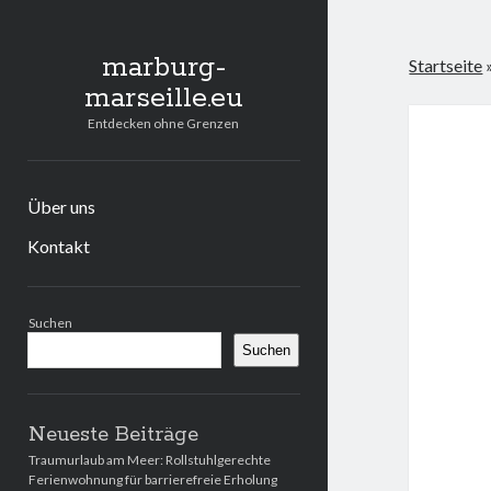
marburg-
Startseite
marseille.eu
Entdecken ohne Grenzen
Über uns
Kontakt
Seitenleiste
Suchen
Suchen
Neueste Beiträge
Traumurlaub am Meer: Rollstuhlgerechte
Ferienwohnung für barrierefreie Erholung