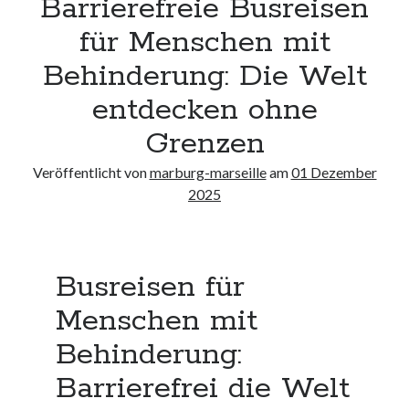
Barrierefreie Busreisen
Neueste Kommentare
für Menschen mit
Keine Kommentare vorhanden.
Behinderung: Die Welt
Archiv
entdecken ohne
August 2026
Grenzen
Juli 2026
Juni 2026
Veröffentlicht von
marburg-marseille
am
01 Dezember
Mai 2026
2025
April 2026
März 2026
Februar 2026
Januar 2026
Busreisen für
Dezember 2025
Menschen mit
November 2025
Oktober 2025
Behinderung:
September 2025
Barrierefrei die Welt
August 2025
Juli 2025