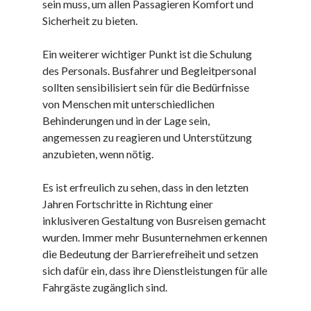
sein muss, um allen Passagieren Komfort und
Dezember 2023
Sicherheit zu bieten.
November 2023
Ein weiterer wichtiger Punkt ist die Schulung
des Personals. Busfahrer und Begleitpersonal
Kategorien
sollten sensibilisiert sein für die Bedürfnisse
barrierefreie website
von Menschen mit unterschiedlichen
din
Behinderungen und in der Lage sein,
din 18040
angemessen zu reagieren und Unterstützung
fachkraft
anzubieten, wenn nötig.
ferienhaus
ferienwohnung
Es ist erfreulich zu sehen, dass in den letzten
ferienwohnung mit pflegebett nordsee
Jahren Fortschritte in Richtung einer
ferienwohnungen
inklusiveren Gestaltung von Busreisen gemacht
fewo
wurden. Immer mehr Busunternehmen erkennen
firmenumzug
die Bedeutung der Barrierefreiheit und setzen
grundschule
sich dafür ein, dass ihre Dienstleistungen für alle
gymnasium
Fahrgäste zugänglich sind.
haus
hause