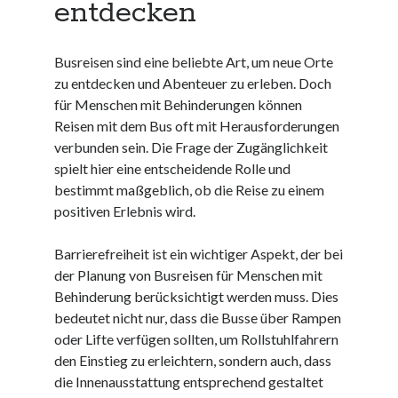
entdecken
Juni 2025
Mai 2025
Busreisen sind eine beliebte Art, um neue Orte
April 2025
zu entdecken und Abenteuer zu erleben. Doch
März 2025
für Menschen mit Behinderungen können
Februar 2025
Reisen mit dem Bus oft mit Herausforderungen
Januar 2025
verbunden sein. Die Frage der Zugänglichkeit
Dezember 2024
spielt hier eine entscheidende Rolle und
November 2024
bestimmt maßgeblich, ob die Reise zu einem
Oktober 2024
positiven Erlebnis wird.
September 2024
August 2024
Barrierefreiheit ist ein wichtiger Aspekt, der bei
Juli 2024
der Planung von Busreisen für Menschen mit
Juni 2024
Behinderung berücksichtigt werden muss. Dies
Mai 2024
bedeutet nicht nur, dass die Busse über Rampen
April 2024
oder Lifte verfügen sollten, um Rollstuhlfahrern
März 2024
den Einstieg zu erleichtern, sondern auch, dass
Februar 2024
die Innenausstattung entsprechend gestaltet
Januar 2024