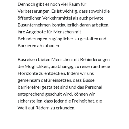
Dennoch gibt es noch viel Raum für
kmk
Verbesserungen. Es ist wichtig, dass sowohl die
kultur
öffentlichen Verkehrsmittel als auch private
kunst und handwerk
Busunternehmen kontinuierlich daran arbeiten,
nach
ihre Angebote für Menschen mit
nordsee
Behinderungen zugänglicher zu gestalten und
nordsee urlaub
Barrieren abzubauen.
ostsee
ostsee urlaub
Busreisen bieten Menschen mit Behinderungen
osze
die Möglichkeit, unabhängig zu reisen und neue
privatumzug
Horizonte zu entdecken. Indem wir uns
rollstuhlgerechte ferienwohnung
gemeinsam dafür einsetzen, dass Busse
seniorenreisen
barrierefrei gestaltet sind und das Personal
sportunterricht
entsprechend geschult wird, können wir
türmaße
sicherstellen, dass jeder die Freiheit hat, die
typo3
Welt auf Rädern zu erkunden.
umzugskartons
Uncategorized
unterkunft