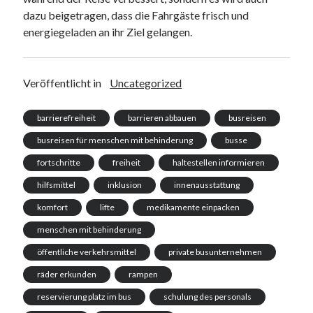
dazu beigetragen, dass die Fahrgäste frisch und
energiegeladen an ihr Ziel gelangen.
Veröffentlicht in
Uncategorized
barrierefreiheit
barrieren abbauen
busreisen
busreisen für menschen mit behinderung
busse
fortschritte
freiheit
haltestellen informieren
hilfsmittel
inklusion
innenausstattung
komfort
lifte
medikamente einpacken
menschen mit behinderung
öffentliche verkehrsmittel
private busunternehmen
räder erkunden
rampen
reservierung platz im bus
schulung des personals