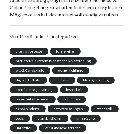
Checkliste befolgt, trägt man dazu bei, eine inklusive
Online-Umgebung zu schaffen, in der jeder die gleichen
Möglichkeiten hat, das Internet vollständig zu nutzen.
Veröffentlicht in
Uncategorized
alternative texte
barrierefrei
barrierefreie informationstechnik-verordnung
bitv 2.0 checkliste
designrichtlinie
digitale teilhabe
inklusion
klare gestaltung
konsistente gestaltung
lesbarkeit
potenzielle barrieren
richtlinien
sehbehinderte
softwarelösungen
standards
tools
transkriptionen
umsetzung
untertitel
verständliche sprache