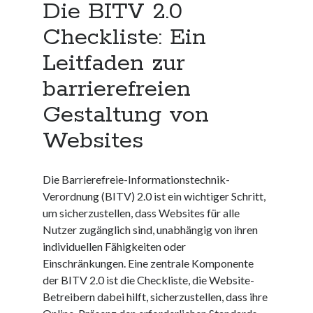
Die BITV 2.0
Neueste Kommentare
Keine Kommentare vorhanden.
Checkliste: Ein
Leitfaden zur
Archiv
barrierefreien
August 2026
Gestaltung von
Juli 2026
Juni 2026
Websites
Mai 2026
April 2026
März 2026
Die Barrierefreie-Informationstechnik-
Februar 2026
Verordnung (BITV) 2.0 ist ein wichtiger Schritt,
Januar 2026
um sicherzustellen, dass Websites für alle
Dezember 2025
Nutzer zugänglich sind, unabhängig von ihren
November 2025
individuellen Fähigkeiten oder
Oktober 2025
Einschränkungen. Eine zentrale Komponente
September 2025
der BITV 2.0 ist die Checkliste, die Website-
August 2025
Betreibern dabei hilft, sicherzustellen, dass ihre
Juli 2025