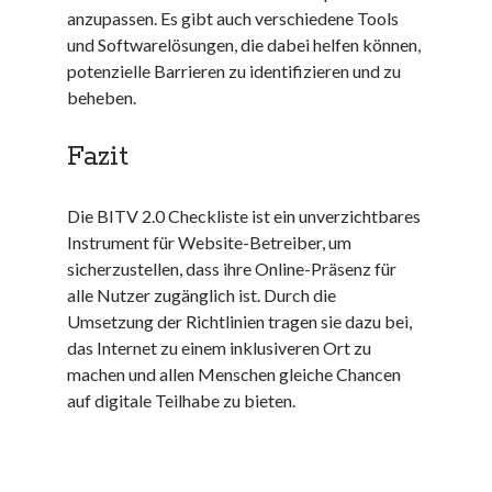
anzupassen. Es gibt auch verschiedene Tools
kmk
und Softwarelösungen, die dabei helfen können,
kultur
potenzielle Barrieren zu identifizieren und zu
kunst und handwerk
beheben.
nach
nordsee
Fazit
nordsee urlaub
ostsee
ostsee urlaub
Die BITV 2.0 Checkliste ist ein unverzichtbares
osze
Instrument für Website-Betreiber, um
privatumzug
sicherzustellen, dass ihre Online-Präsenz für
rollstuhlgerechte ferienwohnung
alle Nutzer zugänglich ist. Durch die
seniorenreisen
Umsetzung der Richtlinien tragen sie dazu bei,
sportunterricht
das Internet zu einem inklusiveren Ort zu
türmaße
machen und allen Menschen gleiche Chancen
typo3
auf digitale Teilhabe zu bieten.
umzugskartons
Uncategorized
unterkunft