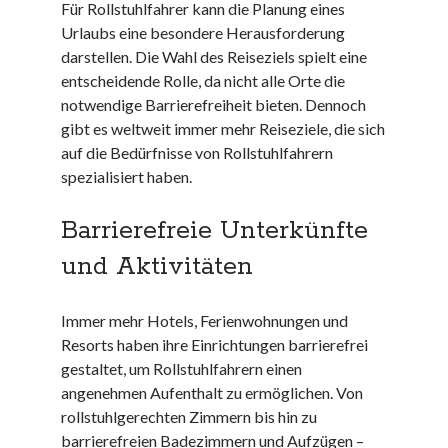
Für Rollstuhlfahrer kann die Planung eines
Juni 2025
Urlaubs eine besondere Herausforderung
Mai 2025
darstellen. Die Wahl des Reiseziels spielt eine
April 2025
entscheidende Rolle, da nicht alle Orte die
März 2025
notwendige Barrierefreiheit bieten. Dennoch
Februar 2025
gibt es weltweit immer mehr Reiseziele, die sich
Januar 2025
auf die Bedürfnisse von Rollstuhlfahrern
Dezember 2024
spezialisiert haben.
November 2024
Oktober 2024
Barrierefreie Unterkünfte
September 2024
und Aktivitäten
August 2024
Juli 2024
Juni 2024
Immer mehr Hotels, Ferienwohnungen und
Mai 2024
Resorts haben ihre Einrichtungen barrierefrei
April 2024
gestaltet, um Rollstuhlfahrern einen
März 2024
angenehmen Aufenthalt zu ermöglichen. Von
Februar 2024
rollstuhlgerechten Zimmern bis hin zu
Januar 2024
barrierefreien Badezimmern und Aufzügen –