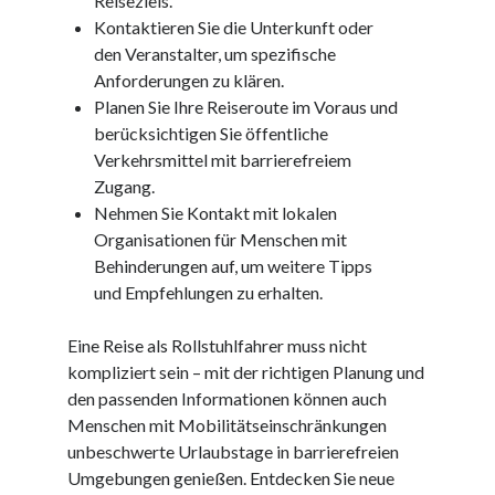
Reiseziels.
kmk
Kontaktieren Sie die Unterkunft oder
kultur
den Veranstalter, um spezifische
kunst und handwerk
Anforderungen zu klären.
nach
Planen Sie Ihre Reiseroute im Voraus und
nordsee
berücksichtigen Sie öffentliche
nordsee urlaub
Verkehrsmittel mit barrierefreiem
ostsee
Zugang.
ostsee urlaub
Nehmen Sie Kontakt mit lokalen
osze
Organisationen für Menschen mit
privatumzug
Behinderungen auf, um weitere Tipps
rollstuhlgerechte ferienwohnung
und Empfehlungen zu erhalten.
seniorenreisen
sportunterricht
Eine Reise als Rollstuhlfahrer muss nicht
türmaße
kompliziert sein – mit der richtigen Planung und
typo3
den passenden Informationen können auch
umzugskartons
Menschen mit Mobilitätseinschränkungen
Uncategorized
unbeschwerte Urlaubstage in barrierefreien
unterkunft
Umgebungen genießen. Entdecken Sie neue