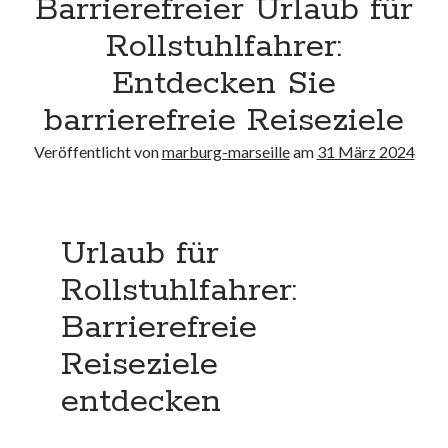
Barrierefreier Urlaub für
Neueste Kommentare
Rollstuhlfahrer:
Keine Kommentare vorhanden.
Entdecken Sie
Archiv
barrierefreie Reiseziele
August 2026
Veröffentlicht von
marburg-marseille
am
31 März 2024
Juli 2026
Juni 2026
Mai 2026
April 2026
Urlaub für
März 2026
Februar 2026
Rollstuhlfahrer:
Januar 2026
Barrierefreie
Dezember 2025
November 2025
Reiseziele
Oktober 2025
entdecken
September 2025
August 2025
Juli 2025