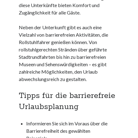
Dezember 2023
diese Unterkünfte bieten Komfort und
November 2023
Zugänglichkeit für alle Gäste.
Neben der Unterkunft gibt es auch eine
Kategorien
Vielzahl von barrierefreien Aktivitäten, die
barrierefreie website
Rollstuhlfahrer genießen können. Von
din
rollstuhlgerechten Stränden über geführte
din 18040
Stadtrundfahrten bis hin zu barrierefreien
fachkraft
Museen und Sehenswürdigkeiten – es gibt
ferienhaus
zahlreiche Möglichkeiten, den Urlaub
ferienwohnung
abwechslungsreich zu gestalten.
ferienwohnung mit pflegebett nordsee
ferienwohnungen
Tipps für die barrierefreie
fewo
Urlaubsplanung
firmenumzug
grundschule
gymnasium
Informieren Sie sich im Voraus über die
haus
Barrierefreiheit des gewählten
hause