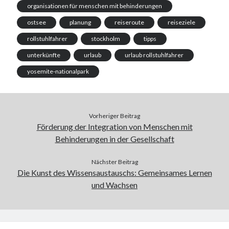
organisationen für menschen mit behinderungen
ostsee
planung
reiseroute
reiseziele
rollstuhlfahrer
stockholm
tipps
unterkünfte
urlaub
urlaub rollstuhlfahrer
yosemite-nationalpark
Vorheriger Beitrag
Förderung der Integration von Menschen mit
Behinderungen in der Gesellschaft
Nächster Beitrag
Die Kunst des Wissensaustauschs: Gemeinsames Lernen
und Wachsen