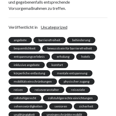
und gegebenenfalls entsprechende
Vorsorgemaßnahmen zu treffen.
Veröffentlicht in
Uncategorized
angebote
barrierefreiheit
behinderung
bequemlichkeit
bewusstsein für barrierefreiheit
entspannungserlebnis
erholung
hotels
inklusive angebote
komfort
körperliche entlastung
mentale entspannung
mobilitätseinschränkungen
physischer zugang
reisen
reiseveranstalter
reiseziele
rollstuhlgerecht
rollstuhlgerechte einrichtungen
sehenswürdigkeiten
senioren
sicherheit
unabhängigkeit
uneingeschränkte mobilit