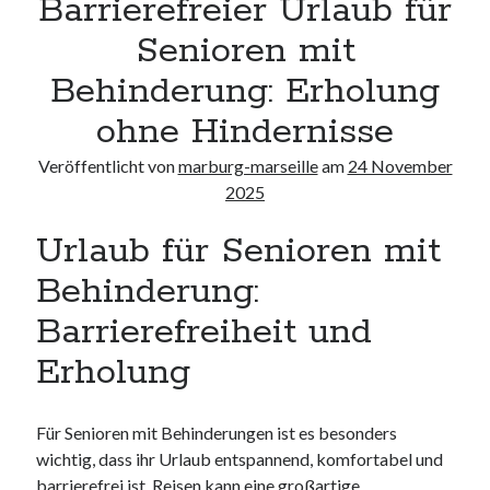
Barrierefreier Urlaub für
Neueste Kommentare
Senioren mit
Keine Kommentare vorhanden.
Behinderung: Erholung
Archiv
ohne Hindernisse
August 2026
Veröffentlicht von
marburg-marseille
am
24 November
Juli 2026
2025
Juni 2026
Mai 2026
Urlaub für Senioren mit
April 2026
März 2026
Behinderung:
Februar 2026
Barrierefreiheit und
Januar 2026
Dezember 2025
Erholung
November 2025
Oktober 2025
Für Senioren mit Behinderungen ist es besonders
September 2025
wichtig, dass ihr Urlaub entspannend, komfortabel und
August 2025
barrierefrei ist. Reisen kann eine großartige
Juli 2025