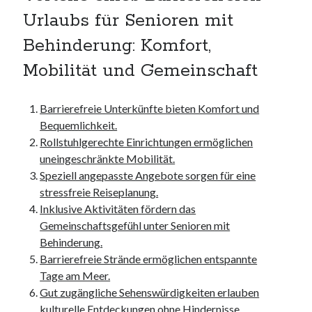
kmk
Urlaubs für Senioren mit
kultur
Behinderung: Komfort,
kunst und handwerk
nach
Mobilität und Gemeinschaft
nordsee
nordsee urlaub
Barrierefreie Unterkünfte bieten Komfort und
ostsee
Bequemlichkeit.
ostsee urlaub
Rollstuhlgerechte Einrichtungen ermöglichen
osze
uneingeschränkte Mobilität.
privatumzug
Speziell angepasste Angebote sorgen für eine
rollstuhlgerechte ferienwohnung
stressfreie Reiseplanung.
seniorenreisen
Inklusive Aktivitäten fördern das
sportunterricht
Gemeinschaftsgefühl unter Senioren mit
türmaße
Behinderung.
typo3
Barrierefreie Strände ermöglichen entspannte
umzugskartons
Tage am Meer.
Uncategorized
Gut zugängliche Sehenswürdigkeiten erlauben
unterkunft
kulturelle Entdeckungen ohne Hindernisse.