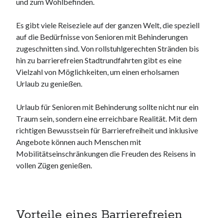
und zum Wohlbefinden.
Dezember 2023
November 2023
Es gibt viele Reiseziele auf der ganzen Welt, die speziell
auf die Bedürfnisse von Senioren mit Behinderungen
zugeschnitten sind. Von rollstuhlgerechten Stränden bis
Kategorien
hin zu barrierefreien Stadtrundfahrten gibt es eine
barrierefreie website
Vielzahl von Möglichkeiten, um einen erholsamen
din
Urlaub zu genießen.
din 18040
fachkraft
Urlaub für Senioren mit Behinderung sollte nicht nur ein
ferienhaus
Traum sein, sondern eine erreichbare Realität. Mit dem
ferienwohnung
richtigen Bewusstsein für Barrierefreiheit und inklusive
ferienwohnung mit pflegebett nordsee
Angebote können auch Menschen mit
ferienwohnungen
Mobilitätseinschränkungen die Freuden des Reisens in
fewo
vollen Zügen genießen.
firmenumzug
grundschule
gymnasium
haus
Vorteile eines Barrierefreien
hause