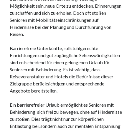
Möglichkeit sein, neue Orte zu entdecken, Erinnerungen
Juni 2025
zu schaffen und sich zu erholen. Doch oft stoßen
Mai 2025
Senioren mit Mobilitätseinschränkungen auf
April 2025
Hindernisse bei der Planung und Durchführung von
März 2025
Reisen.
Februar 2025
Januar 2025
Barrierefreie Unterkünfte, rollstuhlgerechte
Dezember 2024
Einrichtungen und gut zugängliche Sehenswürdigkeiten
November 2024
sind entscheidend für einen gelungenen Urlaub für
Oktober 2024
Senioren mit Behinderung. Es ist wichtig, dass
September 2024
Reiseveranstalter und Hotels die Bedürfnisse dieser
August 2024
Zielgruppe berücksichtigen und entsprechende
Juli 2024
Angebote bereitstellen.
Juni 2024
Mai 2024
Ein barrierefreier Urlaub ermöglicht es Senioren mit
April 2024
Behinderung, sich frei zu bewegen, ohne auf Hindernisse
März 2024
zu stoßen. Dies trägt nicht nur zur körperlichen
Februar 2024
Entlastung bei, sondern auch zur mentalen Entspannung
Januar 2024