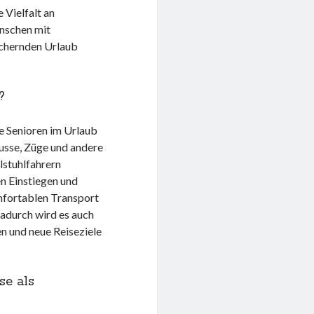
 Vielfalt an
nschen mit
ichernden Urlaub
?
te Senioren im Urlaub
usse, Züge und andere
llstuhlfahrern
en Einstiegen und
mfortablen Transport
adurch wird es auch
n und neue Reiseziele
se als