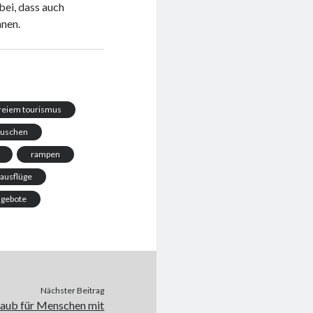
bei, dass auch
nnen.
freiem tourismus
duschen
rampen
sausflüge
ngebote
Nächster Beitrag
rlaub für Menschen mit