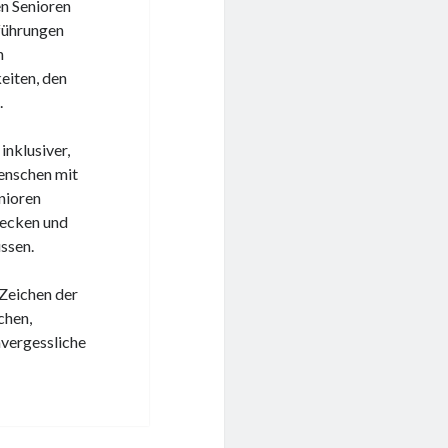
en Senioren
tführungen
n
eiten, den
.
nklusiver,
enschen mit
nioren
decken und
ssen.
 Zeichen der
chen,
nvergessliche