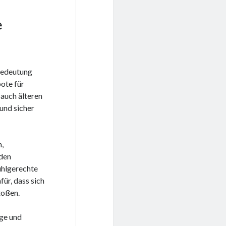
e
Bedeutung
ote für
 auch älteren
und sicher
,
 den
uhlgerechte
r, dass sich
toßen.
üge und