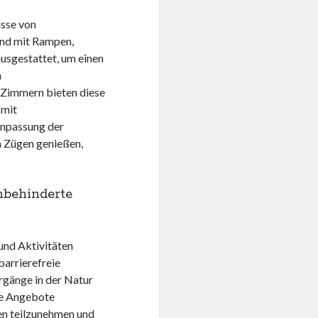
isse von
ind mit Rampen,
ausgestattet, um einen
n
 Zimmern bieten diese
 mit
Anpassung der
n Zügen genießen,
hbehinderte
und Aktivitäten
barrierefreie
rgänge in der Natur
se Angebote
ten teilzunehmen und