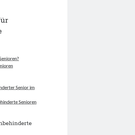
für
e
 Senioren?
nioren
nderter Senior im
ehinderte Senioren
ehbehinderte