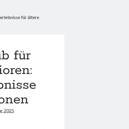
erlebnisse für ältere
ub für
oren:
bnisse
ionen
ar 2025