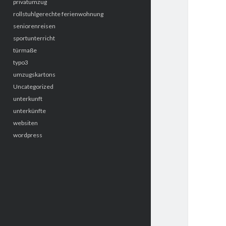
privatumzug
rollstuhlgerechte ferienwohnung
seniorenreisen
sportunterricht
türmaße
typo3
umzugskartons
Uncategorized
unterkunft
unterkünfte
websiten
wordpress