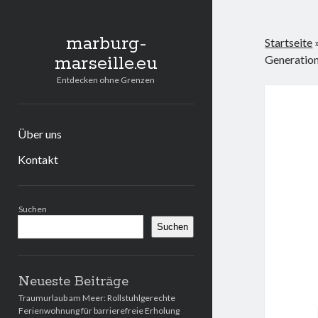
marburg-
Startseite
marseille.eu
Generatio
Entdecken ohne Grenzen
Über uns
Kontakt
Seitenleiste
Suchen
Suchen
Neueste Beiträge
Traumurlaub am Meer: Rollstuhlgerechte
Ferienwohnung für barrierefreie Erholung