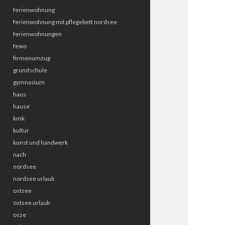
ferienwohnung
ferienwohnung mit pflegebett nordsee
ferienwohnungen
fewo
firmenumzug
grundschule
gymnasium
haus
hause
kmk
kultur
kunst und handwerk
nach
nordsee
nordsee urlaub
ostsee
ostsee urlaub
osze