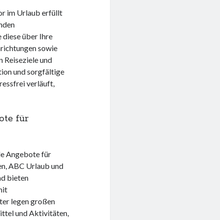
r im Urlaub erfüllt
enden
 diese über Ihre
nrichtungen sowie
n Reiseziele und
tion und sorgfältige
essfrei verläuft,
ote für
lle Angebote für
en, ABC Urlaub und
nd bieten
mit
ter legen großen
ttel und Aktivitäten,