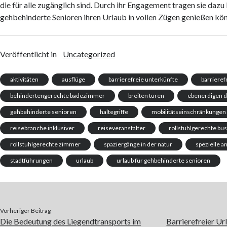
die für alle zugänglich sind. Durch ihr Engagement tragen sie dazu 
gehbehinderte Senioren ihren Urlaub in vollen Zügen genießen kö
Veröffentlicht in
Uncategorized
aktivitäten
ausflüge
barrierefreie unterkünfte
barriere
behindertengerechte badezimmer
breiten türen
ebenerdigen 
gehbehinderte senioren
haltegriffe
mobilitätseinschränkungen
reisebranche inklusiver
reiseveranstalter
rollstuhlgerechte bu
rollstuhlgerechte zimmer
spaziergänge in der natur
spezielle a
stadtführungen
urlaub
urlaub für gehbehinderte senioren
Vorheriger Beitrag
Die Bedeutung des Liegendtransports im
Barrierefreier U