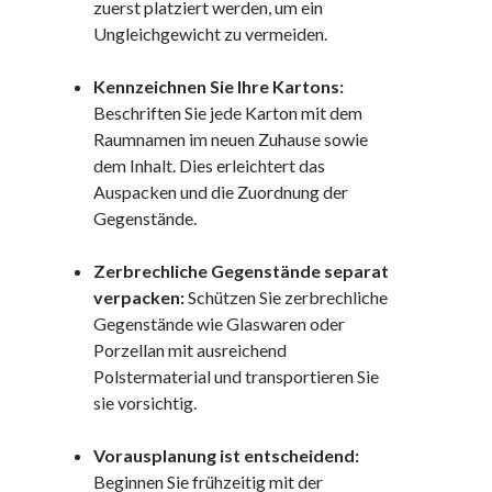
Dezember 2023
zuerst platziert werden, um ein
November 2023
Ungleichgewicht zu vermeiden.
Kennzeichnen Sie Ihre Kartons:
Beschriften Sie jede Karton mit dem
Kategorien
Raumnamen im neuen Zuhause sowie
barrierefreie website
dem Inhalt. Dies erleichtert das
din
Auspacken und die Zuordnung der
din 18040
Gegenstände.
fachkraft
ferienhaus
Zerbrechliche Gegenstände separat
ferienwohnung
verpacken:
Schützen Sie zerbrechliche
ferienwohnung mit pflegebett nordsee
Gegenstände wie Glaswaren oder
ferienwohnungen
Porzellan mit ausreichend
fewo
Polstermaterial und transportieren Sie
firmenumzug
sie vorsichtig.
grundschule
gymnasium
Vorausplanung ist entscheidend:
haus
Beginnen Sie frühzeitig mit der
hause