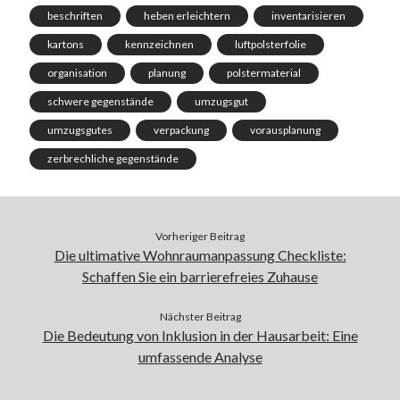
beschriften
heben erleichtern
inventarisieren
kartons
kennzeichnen
luftpolsterfolie
organisation
planung
polstermaterial
schwere gegenstände
umzugsgut
umzugsgutes
verpackung
vorausplanung
zerbrechliche gegenstände
Vorheriger Beitrag
Die ultimative Wohnraumanpassung Checkliste:
Schaffen Sie ein barrierefreies Zuhause
Nächster Beitrag
Die Bedeutung von Inklusion in der Hausarbeit: Eine
umfassende Analyse