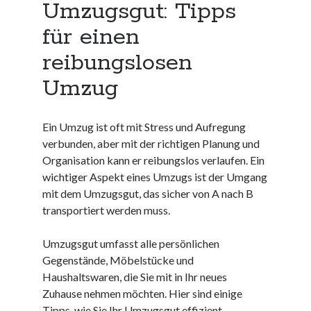
Umzugsgut: Tipps
Neueste Kommentare
Keine Kommentare vorhanden.
für einen
reibungslosen
Archiv
Umzug
August 2026
Juli 2026
Juni 2026
Ein Umzug ist oft mit Stress und Aufregung
Mai 2026
verbunden, aber mit der richtigen Planung und
April 2026
Organisation kann er reibungslos verlaufen. Ein
März 2026
wichtiger Aspekt eines Umzugs ist der Umgang
Februar 2026
mit dem Umzugsgut, das sicher von A nach B
Januar 2026
transportiert werden muss.
Dezember 2025
November 2025
Umzugsgut umfasst alle persönlichen
Oktober 2025
Gegenstände, Möbelstücke und
September 2025
Haushaltswaren, die Sie mit in Ihr neues
August 2025
Zuhause nehmen möchten. Hier sind einige
Juli 2025
Tipps, wie Sie Ihr Umzugsgut effizient