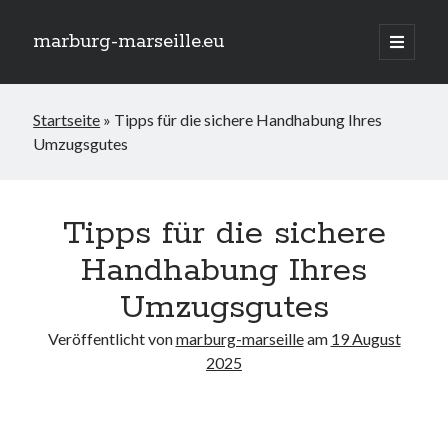
marburg-marseille.eu
Hauptm
öffnen
Seitenleiste
Suchen
Startseite
»
Tipps für die sichere Handhabung Ihres
Suchen
Umzugsgutes
Neueste Beiträge
Der GEW Index für Inklusion: Messinstrument für eine gerechtere
Tipps für die sichere
Gesellschaft
Handhabung Ihres
Traumurlaub am Meer: Rollstuhlgerechte Ferienwohnung für
barrierefreie Erholung
Umzugsgutes
Das AfD Wahlprogramm zur Inklusion: Chancen und
Herausforderungen
Veröffentlicht von
marburg-marseille
am
19 August
Die Schlüsselrolle von Fachkräften in der Integration und Inklusion
2025
Inklusion im Studium: Chancen und Herausforderungen für alle
Studierenden