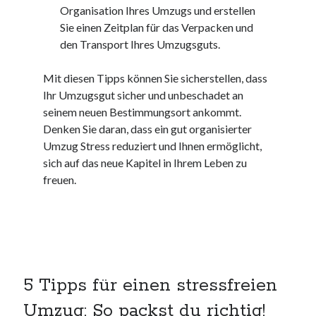
Organisation Ihres Umzugs und erstellen
kmk
Sie einen Zeitplan für das Verpacken und
kultur
den Transport Ihres Umzugsguts.
kunst und handwerk
nach
Mit diesen Tipps können Sie sicherstellen, dass
nordsee
Ihr Umzugsgut sicher und unbeschadet an
nordsee urlaub
seinem neuen Bestimmungsort ankommt.
ostsee
Denken Sie daran, dass ein gut organisierter
ostsee urlaub
Umzug Stress reduziert und Ihnen ermöglicht,
osze
sich auf das neue Kapitel in Ihrem Leben zu
privatumzug
freuen.
rollstuhlgerechte ferienwohnung
seniorenreisen
sportunterricht
türmaße
typo3
umzugskartons
5 Tipps für einen stressfreien
Uncategorized
unterkunft
Umzug: So packst du richtig!