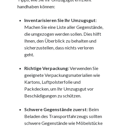
Juni 2025
handhaben können:
Mai 2025
April 2025
Inventarisieren Sie Ihr Umzugsgut:
März 2025
Machen Sie eine Liste aller Gegenstände,
Februar 2025
die umgezogen werden sollen. Dies hilft
Januar 2025
Ihnen, den Überblick zu behalten und
Dezember 2024
sicherzustellen, dass nichts verloren
November 2024
geht.
Oktober 2024
September 2024
Richtige Verpackung:
Verwenden Sie
August 2024
geeignete Verpackungsmaterialien wie
Juli 2024
Kartons, Luftpolsterfolie und
Juni 2024
Packdecken, um Ihr Umzugsgut vor
Mai 2024
Beschädigungen zu schützen.
April 2024
März 2024
Schwere Gegenstände zuerst:
Beim
Februar 2024
Beladen des Transportfahrzeugs sollten
Januar 2024
schwere Gegenstände wie Möbelstücke