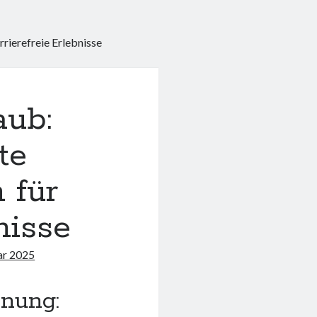
rierefreie Erlebnisse
aub:
te
 für
nisse
ar 2025
hnung: