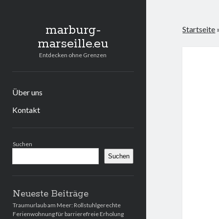
marburg-
Startseite
marseille.eu
Entdecken ohne Grenzen
Über uns
Kontakt
Seitenleiste
Suchen
Suchen
Neueste Beiträge
Traumurlaub am Meer: Rollstuhlgerechte
Ferienwohnung für barrierefreie Erholung