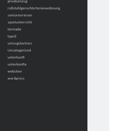
privatumzug
rollstuhlgerechte ferienwohnung
seniorenreisen
sportunterricht
türmaße
typo3
umzugskartons
Uncategorized
unterkunft
unterkünfte
websiten
wordpress