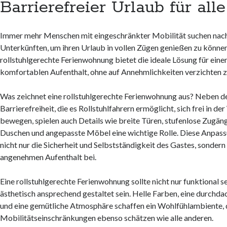
Barrierefreier Urlaub für alle
Immer mehr Menschen mit eingeschränkter Mobilität suchen nach
Unterkünften, um ihren Urlaub in vollen Zügen genießen zu können
rollstuhlgerechte Ferienwohnung bietet die ideale Lösung für ein
komfortablen Aufenthalt, ohne auf Annehmlichkeiten verzichten 
Was zeichnet eine rollstuhlgerechte Ferienwohnung aus? Neben d
Barrierefreiheit, die es Rollstuhlfahrern ermöglicht, sich frei in d
bewegen, spielen auch Details wie breite Türen, stufenlose Zugän
Duschen und angepasste Möbel eine wichtige Rolle. Diese Anpas
nicht nur die Sicherheit und Selbstständigkeit des Gastes, sonder
angenehmen Aufenthalt bei.
Eine rollstuhlgerechte Ferienwohnung sollte nicht nur funktional s
ästhetisch ansprechend gestaltet sein. Helle Farben, eine durchda
und eine gemütliche Atmosphäre schaffen ein Wohlfühlambiente, 
Mobilitätseinschränkungen ebenso schätzen wie alle anderen.