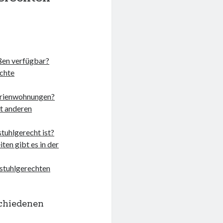
ßen verfügbar?
echte
Ferienwohnungen?
t anderen
stuhlgerecht ist?
ten gibt es in der
lstuhlgerechten
schiedenen