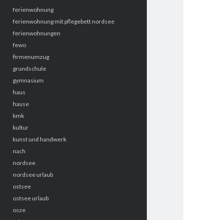
ferienwohnung
ferienwohnung mit pflegebett nordsee
ferienwohnungen
fewo
firmenumzug
grundschule
gymnasium
haus
hause
kmk
kultur
kunst und handwerk
nach
nordsee
nordsee urlaub
ostsee
ostsee urlaub
osze