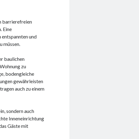
 barrierefreien
. Eine
en entspannten und
zu müssen.
er baulichen
er Wohnung zu
ge, bodengleiche
sungen gewährleisten
n tragen auch zu einem
ein, sondern auch
chte Inneneinrichtung
das Gäste mit