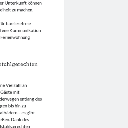
der Unterkunft können
reiheit zu machen.
ür barrierefreie
offene Kommunikation
ie Ferienwohnung
stuhlgerechten
ne Vielzahl an
r Gäste mit
zierwegen entlang des
gen bis hin zu
albädern – es gibt
ießen. Dank des
llstuhlgerechten