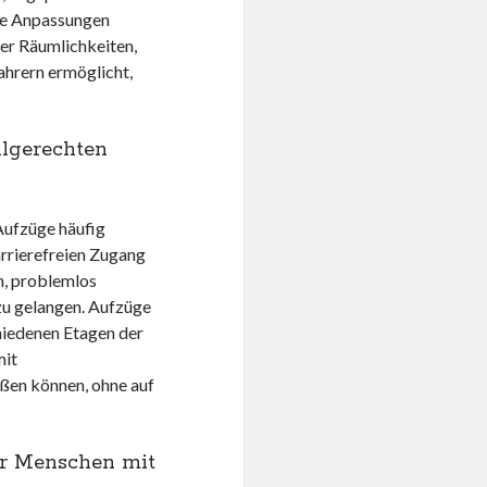
se Anpassungen
der Räumlichkeiten,
ahrern ermöglicht,
hlgerechten
Aufzüge häufig
rrierefreien Zugang
n, problemlos
zu gelangen. Aufzüge
hiedenen Etagen der
mit
eßen können, ohne auf
ür Menschen mit