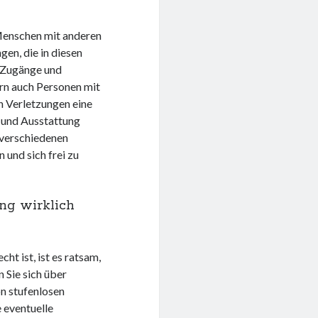
 Menschen mit anderen
en, die in diesen
 Zugänge und
ern auch Personen mit
 Verletzungen eine
 und Ausstattung
 verschiedenen
und sich frei zu
ung wirklich
ht ist, ist es ratsam,
n Sie sich über
on stufenlosen
 eventuelle