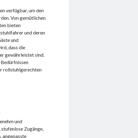
ßen verfügbar, um den
erden. Von gemütlichen
ten bieten
lstuhlfahrer und deren
Gäste und
ird, dass die
er gewährleistet sind.
 Bedürfnissen
 rollstuhlgerechten
r
ngenehm und
 stufenlose Zugänge,
n, angepasste