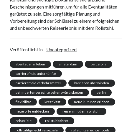
Bescheinigungen mitführen, um für alle Eventualitäten
gerüstet zu sein. Eine sorgfältige Planung und
Vorbereitung sind der Schlüssel zu einem erfolgreichen
und unbeschwerten Reiseerlebnis mit dem Rollstuhl.
Veröffentlicht in
Uncategorized
abenteuer erleben
amsterdam
barcelona
barrierefreie unterkünfte
barrierefreie verkehrsmittel
barrieren überwinden
behindertengerechte sehenswürdigkeiten
berlin
flexibilität
kreativität
neue kulturen erleben
neue orte entdecken
reisen mit dem rollstuhl
reiseziele
rollstuhlfahrer
rollstuhlgerecht reiseziele
rollstuhlgerechte hotels