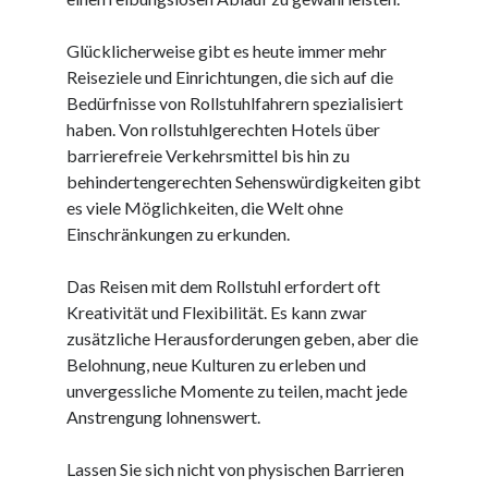
Juni 2025
Mai 2025
Glücklicherweise gibt es heute immer mehr
April 2025
Reiseziele und Einrichtungen, die sich auf die
März 2025
Bedürfnisse von Rollstuhlfahrern spezialisiert
Februar 2025
haben. Von rollstuhlgerechten Hotels über
Januar 2025
barrierefreie Verkehrsmittel bis hin zu
Dezember 2024
behindertengerechten Sehenswürdigkeiten gibt
November 2024
es viele Möglichkeiten, die Welt ohne
Oktober 2024
Einschränkungen zu erkunden.
September 2024
August 2024
Das Reisen mit dem Rollstuhl erfordert oft
Juli 2024
Kreativität und Flexibilität. Es kann zwar
Juni 2024
zusätzliche Herausforderungen geben, aber die
Mai 2024
Belohnung, neue Kulturen zu erleben und
April 2024
unvergessliche Momente zu teilen, macht jede
März 2024
Anstrengung lohnenswert.
Februar 2024
Januar 2024
Lassen Sie sich nicht von physischen Barrieren