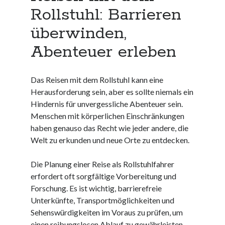
Neueste Kommentare
Rollstuhl: Barrieren
Keine Kommentare vorhanden.
überwinden,
Abenteuer erleben
Archiv
August 2026
Juli 2026
Das Reisen mit dem Rollstuhl kann eine
Juni 2026
Herausforderung sein, aber es sollte niemals ein
Mai 2026
Hindernis für unvergessliche Abenteuer sein.
April 2026
Menschen mit körperlichen Einschränkungen
März 2026
haben genauso das Recht wie jeder andere, die
Februar 2026
Welt zu erkunden und neue Orte zu entdecken.
Januar 2026
Dezember 2025
Die Planung einer Reise als Rollstuhlfahrer
November 2025
erfordert oft sorgfältige Vorbereitung und
Oktober 2025
Forschung. Es ist wichtig, barrierefreie
September 2025
Unterkünfte, Transportmöglichkeiten und
August 2025
Sehenswürdigkeiten im Voraus zu prüfen, um
Juli 2025
einen reibungslosen Ablauf zu gewährleisten.