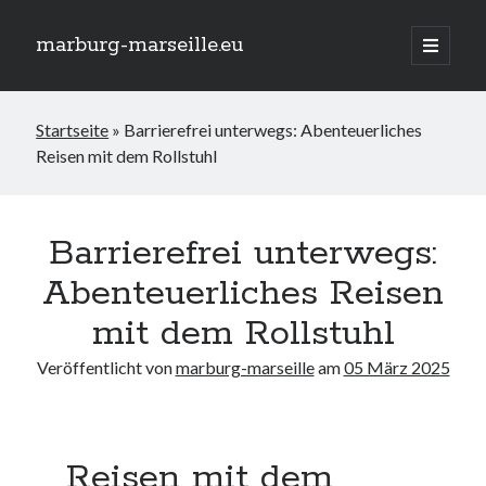
marburg-marseille.eu
Hauptm
öffnen
Seitenleiste
Suchen
Startseite
»
Barrierefrei unterwegs: Abenteuerliches
Suchen
Reisen mit dem Rollstuhl
Neueste Beiträge
Traumurlaub am Meer: Rollstuhlgerechte Ferienwohnung für
Barrierefrei unterwegs:
barrierefreie Erholung
Abenteuerliches Reisen
Das AfD Wahlprogramm zur Inklusion: Chancen und
Herausforderungen
mit dem Rollstuhl
Die Schlüsselrolle von Fachkräften in der Integration und Inklusion
Inklusion im Studium: Chancen und Herausforderungen für alle
Veröffentlicht von
marburg-marseille
am
05 März 2025
Studierenden
Geistige Behinderung und Inklusion: Gemeinsam Barrieren
überwinden
Reisen mit dem