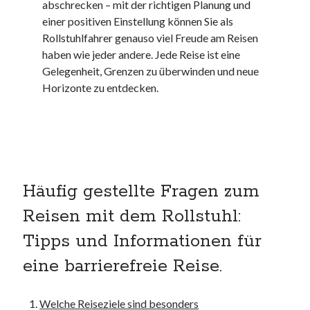
Dezember 2023
abschrecken – mit der richtigen Planung und
November 2023
einer positiven Einstellung können Sie als
Rollstuhlfahrer genauso viel Freude am Reisen
haben wie jeder andere. Jede Reise ist eine
Gelegenheit, Grenzen zu überwinden und neue
Kategorien
Horizonte zu entdecken.
barrierefreie website
din
din 18040
fachkraft
ferienhaus
ferienwohnung
Häufig gestellte Fragen zum
ferienwohnung mit pflegebett nordsee
ferienwohnungen
Reisen mit dem Rollstuhl:
fewo
Tipps und Informationen für
firmenumzug
grundschule
eine barrierefreie Reise.
gymnasium
haus
Welche Reiseziele sind besonders
hause