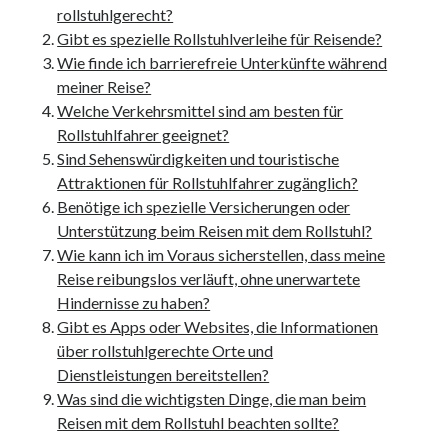
rollstuhlgerecht?
kmk
Gibt es spezielle Rollstuhlverleihe für Reisende?
kultur
Wie finde ich barrierefreie Unterkünfte während
kunst und handwerk
meiner Reise?
nach
Welche Verkehrsmittel sind am besten für
nordsee
Rollstuhlfahrer geeignet?
nordsee urlaub
Sind Sehenswürdigkeiten und touristische
ostsee
Attraktionen für Rollstuhlfahrer zugänglich?
ostsee urlaub
Benötige ich spezielle Versicherungen oder
osze
Unterstützung beim Reisen mit dem Rollstuhl?
privatumzug
Wie kann ich im Voraus sicherstellen, dass meine
rollstuhlgerechte ferienwohnung
Reise reibungslos verläuft, ohne unerwartete
seniorenreisen
Hindernisse zu haben?
sportunterricht
Gibt es Apps oder Websites, die Informationen
türmaße
über rollstuhlgerechte Orte und
umzugskartons
Dienstleistungen bereitstellen?
Uncategorized
Was sind die wichtigsten Dinge, die man beim
unterkunft
Reisen mit dem Rollstuhl beachten sollte?
unterkünfte