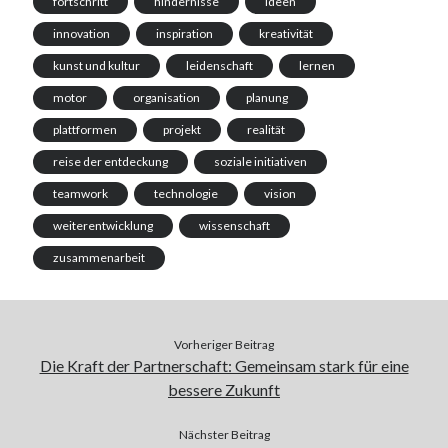
fortschritt
hindernisse
ideen
innovation
inspiration
kreativität
kunst und kultur
leidenschaft
lernen
motor
organisation
planung
plattformen
projekt
realität
reise der entdeckung
soziale initiativen
teamwork
technologie
vision
weiterentwicklung
wissenschaft
zusammenarbeit
Vorheriger Beitrag
Die Kraft der Partnerschaft: Gemeinsam stark für eine
bessere Zukunft
Nächster Beitrag