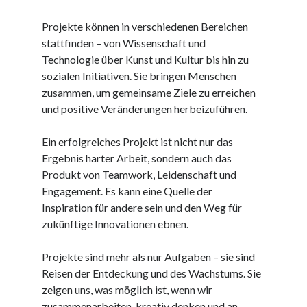
Dezember 2023
November 2023
Projekte können in verschiedenen Bereichen
stattfinden – von Wissenschaft und
Technologie über Kunst und Kultur bis hin zu
Kategorien
sozialen Initiativen. Sie bringen Menschen
barrierefreie website
zusammen, um gemeinsame Ziele zu erreichen
din
und positive Veränderungen herbeizuführen.
din 18040
fachkraft
Ein erfolgreiches Projekt ist nicht nur das
ferienhaus
Ergebnis harter Arbeit, sondern auch das
ferienwohnung
Produkt von Teamwork, Leidenschaft und
ferienwohnung mit pflegebett nordsee
Engagement. Es kann eine Quelle der
ferienwohnungen
Inspiration für andere sein und den Weg für
fewo
zukünftige Innovationen ebnen.
firmenumzug
grundschule
Projekte sind mehr als nur Aufgaben – sie sind
gymnasium
Reisen der Entdeckung und des Wachstums. Sie
haus
zeigen uns, was möglich ist, wenn wir
hause
zusammenarbeiten, kreativ denken und an