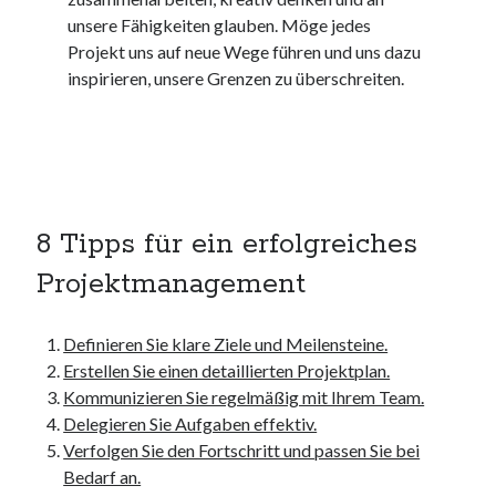
kmk
unsere Fähigkeiten glauben. Möge jedes
kultur
Projekt uns auf neue Wege führen und uns dazu
kunst und handwerk
inspirieren, unsere Grenzen zu überschreiten.
nach
nordsee
nordsee urlaub
ostsee
ostsee urlaub
osze
8 Tipps für ein erfolgreiches
privatumzug
Projektmanagement
rollstuhlgerechte ferienwohnung
seniorenreisen
sportunterricht
Definieren Sie klare Ziele und Meilensteine.
türmaße
Erstellen Sie einen detaillierten Projektplan.
typo3
Kommunizieren Sie regelmäßig mit Ihrem Team.
umzugskartons
Delegieren Sie Aufgaben effektiv.
Uncategorized
Verfolgen Sie den Fortschritt und passen Sie bei
unterkunft
Bedarf an.