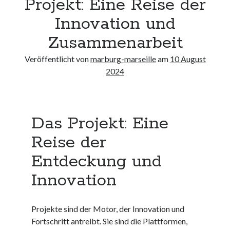
Projekt: Eine Reise der
Neueste Kommentare
Innovation und
Keine Kommentare vorhanden.
Zusammenarbeit
Archiv
Veröffentlicht von
marburg-marseille
am
10 August
August 2026
2024
Juli 2026
Juni 2026
Mai 2026
Das Projekt: Eine
April 2026
März 2026
Reise der
Februar 2026
Januar 2026
Entdeckung und
Dezember 2025
Innovation
November 2025
Oktober 2025
September 2025
Projekte sind der Motor, der Innovation und
August 2025
Fortschritt antreibt. Sie sind die Plattformen,
Juli 2025