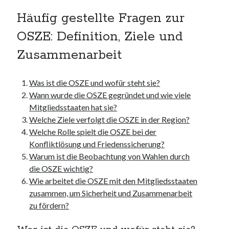
kmk
Häufig gestellte Fragen zur
kultur
OSZE: Definition, Ziele und
kunst und handwerk
nach
Zusammenarbeit
nordsee
nordsee urlaub
Was ist die OSZE und wofür steht sie?
ostsee
Wann wurde die OSZE gegründet und wie viele
ostsee urlaub
Mitgliedsstaaten hat sie?
osze
Welche Ziele verfolgt die OSZE in der Region?
privatumzug
Welche Rolle spielt die OSZE bei der
rollstuhlgerechte ferienwohnung
Konfliktlösung und Friedenssicherung?
seniorenreisen
Warum ist die Beobachtung von Wahlen durch
sportunterricht
die OSZE wichtig?
türmaße
Wie arbeitet die OSZE mit den Mitgliedsstaaten
typo3
zusammen, um Sicherheit und Zusammenarbeit
umzugskartons
zu fördern?
Uncategorized
unterkunft