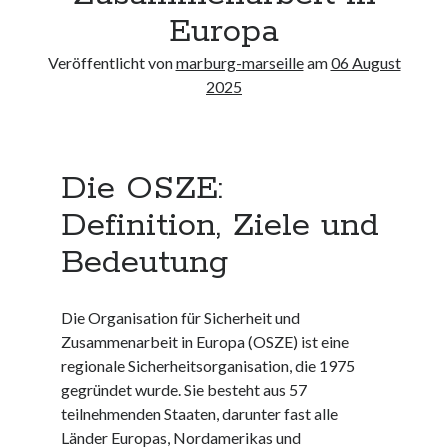
Neueste Kommentare
Europa
Keine Kommentare vorhanden.
Veröffentlicht von
marburg-marseille
am
06 August
2025
Archiv
August 2026
Juli 2026
Die OSZE:
Juni 2026
Mai 2026
Definition, Ziele und
April 2026
Bedeutung
März 2026
Februar 2026
Januar 2026
Die Organisation für Sicherheit und
Dezember 2025
Zusammenarbeit in Europa (OSZE) ist eine
November 2025
regionale Sicherheitsorganisation, die 1975
Oktober 2025
gegründet wurde. Sie besteht aus 57
September 2025
teilnehmenden Staaten, darunter fast alle
August 2025
Länder Europas, Nordamerikas und
Juli 2025