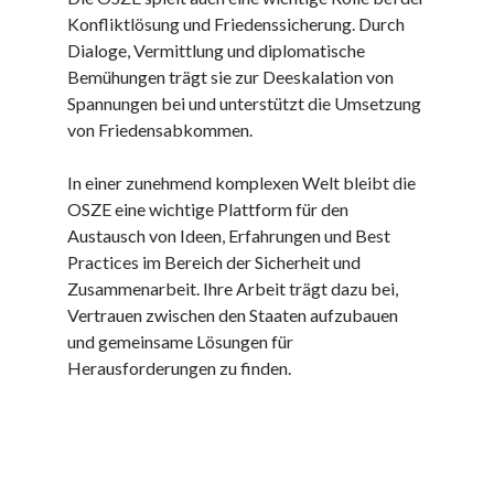
Dezember 2023
Konfliktlösung und Friedenssicherung. Durch
November 2023
Dialoge, Vermittlung und diplomatische
Bemühungen trägt sie zur Deeskalation von
Spannungen bei und unterstützt die Umsetzung
Kategorien
von Friedensabkommen.
barrierefreie website
din
In einer zunehmend komplexen Welt bleibt die
din 18040
OSZE eine wichtige Plattform für den
fachkraft
Austausch von Ideen, Erfahrungen und Best
ferienhaus
Practices im Bereich der Sicherheit und
ferienwohnung
Zusammenarbeit. Ihre Arbeit trägt dazu bei,
ferienwohnung mit pflegebett nordsee
Vertrauen zwischen den Staaten aufzubauen
ferienwohnungen
und gemeinsame Lösungen für
fewo
Herausforderungen zu finden.
firmenumzug
grundschule
gymnasium
haus
hause