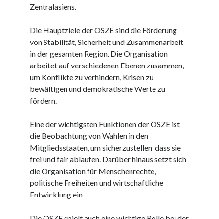
Zentralasiens.
Juni 2025
Mai 2025
Die Hauptziele der OSZE sind die Förderung
April 2025
von Stabilität, Sicherheit und Zusammenarbeit
März 2025
in der gesamten Region. Die Organisation
Februar 2025
arbeitet auf verschiedenen Ebenen zusammen,
Januar 2025
um Konflikte zu verhindern, Krisen zu
Dezember 2024
bewältigen und demokratische Werte zu
November 2024
fördern.
Oktober 2024
September 2024
Eine der wichtigsten Funktionen der OSZE ist
August 2024
die Beobachtung von Wahlen in den
Juli 2024
Mitgliedsstaaten, um sicherzustellen, dass sie
Juni 2024
frei und fair ablaufen. Darüber hinaus setzt sich
Mai 2024
die Organisation für Menschenrechte,
April 2024
politische Freiheiten und wirtschaftliche
März 2024
Entwicklung ein.
Februar 2024
Januar 2024
Die OSZE spielt auch eine wichtige Rolle bei der