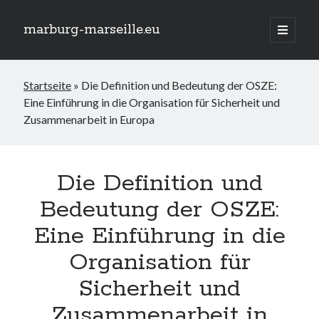
marburg-marseille.eu
Hauptm
öffnen
Seitenleiste
Suchen
Startseite
»
Die Definition und Bedeutung der OSZE:
Suchen
Eine Einführung in die Organisation für Sicherheit und
Zusammenarbeit in Europa
Neueste Beiträge
Traumurlaub am Meer: Rollstuhlgerechte Ferienwohnung für
barrierefreie Erholung
Die Definition und
Das AfD Wahlprogramm zur Inklusion: Chancen und
Herausforderungen
Bedeutung der OSZE:
Die Schlüsselrolle von Fachkräften in der Integration und Inklusion
Eine Einführung in die
Inklusion im Studium: Chancen und Herausforderungen für alle
Studierenden
Organisation für
Geistige Behinderung und Inklusion: Gemeinsam Barrieren
überwinden
Sicherheit und
Zusammenarbeit in