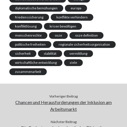
diplomatische bemühungen
europa
friedenssicherung
konflikte verhindern
konfliktlösung
krisen bewältigen
menschenrechte
osze
osze definition
politische freiheiten
regionale sicherheitsorganisation
sicherheit
stabilität
vermittlung
wirtschaftliche entwicklung
ziele
zusammenarbeit
Vorheriger Beitrag
Chancen und Herausforderungen der Inklusion am
Arbeitsmarkt
Nächster Beitrag