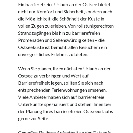
Dezember 2023
Ein barrierefreier Urlaub an der Ostsee bietet
November 2023
nicht nur Komfort und Sicherheit, sondern auch
die Möglichkeit, die Schönheit der Küste in
vollen Zügen zu erleben. Von rollstuhlgerechten
Kategorien
Strandzugängen bis hin zu barrierefreien
barrierefreie website
Promenaden und Sehenswürdigkeiten – die
din
Ostseeküste ist bemüht, allen Besuchern ein
din 18040
unvergessliches Erlebnis zu bieten.
fachkraft
ferienhaus
Wenn Sie planen, Ihren nächsten Urlaub an der
ferienwohnung
Ostsee zu verbringen und Wert auf
ferienwohnung mit pflegebett nordsee
Barrierefreiheit legen, sollten Sie sich nach
ferienwohnungen
entsprechenden Ferienwohnungen umsehen.
fewo
Viele Anbieter haben sich auf barrierefreie
firmenumzug
Unterkünfte spezialisiert und stehen Ihnen bei
grundschule
der Planung Ihres barrierefreien Ostseeurlaubs
gymnasium
gerne zur Seite.
haus
hause
Genießen Sie Ihren Aufenthalt an der Ostsee in