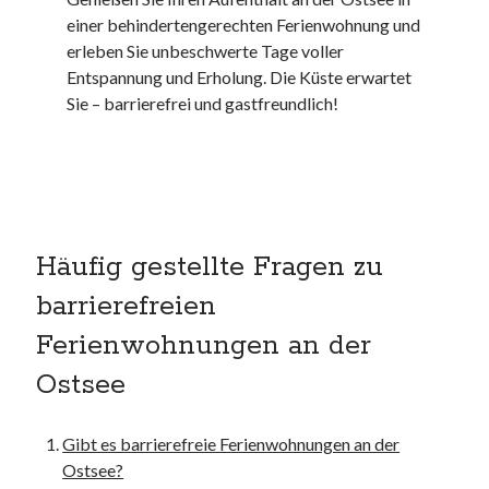
kmk
einer behindertengerechten Ferienwohnung und
kultur
erleben Sie unbeschwerte Tage voller
kunst und handwerk
Entspannung und Erholung. Die Küste erwartet
nach
Sie – barrierefrei und gastfreundlich!
nordsee
nordsee urlaub
ostsee
ostsee urlaub
osze
privatumzug
Häufig gestellte Fragen zu
rollstuhlgerechte ferienwohnung
barrierefreien
seniorenreisen
sportunterricht
Ferienwohnungen an der
türmaße
Ostsee
typo3
umzugskartons
Uncategorized
Gibt es barrierefreie Ferienwohnungen an der
unterkunft
Ostsee?