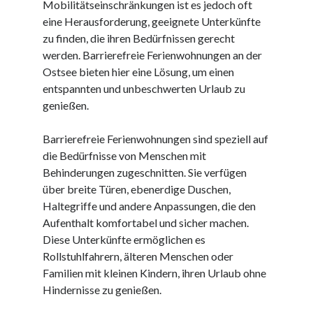
Mobilitätseinschränkungen ist es jedoch oft
Juni 2025
eine Herausforderung, geeignete Unterkünfte
Mai 2025
zu finden, die ihren Bedürfnissen gerecht
April 2025
werden. Barrierefreie Ferienwohnungen an der
März 2025
Ostsee bieten hier eine Lösung, um einen
Februar 2025
entspannten und unbeschwerten Urlaub zu
Januar 2025
genießen.
Dezember 2024
November 2024
Barrierefreie Ferienwohnungen sind speziell auf
Oktober 2024
die Bedürfnisse von Menschen mit
September 2024
Behinderungen zugeschnitten. Sie verfügen
August 2024
über breite Türen, ebenerdige Duschen,
Juli 2024
Haltegriffe und andere Anpassungen, die den
Juni 2024
Aufenthalt komfortabel und sicher machen.
Mai 2024
Diese Unterkünfte ermöglichen es
April 2024
Rollstuhlfahrern, älteren Menschen oder
März 2024
Familien mit kleinen Kindern, ihren Urlaub ohne
Februar 2024
Hindernisse zu genießen.
Januar 2024