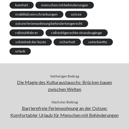
komfort
menschen mit behinderungen
mobilitätseinschränkungen
ostsee
ostsee ferienwohnung behindertengerecht
rollstuhlfahrer
rollstuhlgerechte strandzugänge
schönheit der küste
sicherheit
unterkünfte
urlaub
Vorheriger Beitrag
Die Magie des Kulturaustauschs: Brücken bauen
zwischen Welten
Nächster Beitrag
Barrierefreie Ferienwohnung an der Ostsee:
Komfortabler Urlaub für Menschen mit Behinderungen