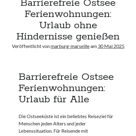
Barrierefreie Ostsee
Neueste Kommentare
Ferienwohnungen:
Keine Kommentare vorhanden.
Urlaub ohne
Archiv
Hindernisse genießen
August 2026
Veröffentlicht von
marburg-marseille
am
30 Mai 2025
Juli 2026
Juni 2026
Mai 2026
April 2026
Barrierefreie Ostsee
März 2026
Februar 2026
Ferienwohnungen:
Januar 2026
Urlaub für Alle
Dezember 2025
November 2025
Oktober 2025
Die Ostseeküste ist ein beliebtes Reiseziel für
September 2025
Menschen jeden Alters und jeder
August 2025
Lebenssituation. Für Reisende mit
Juli 2025