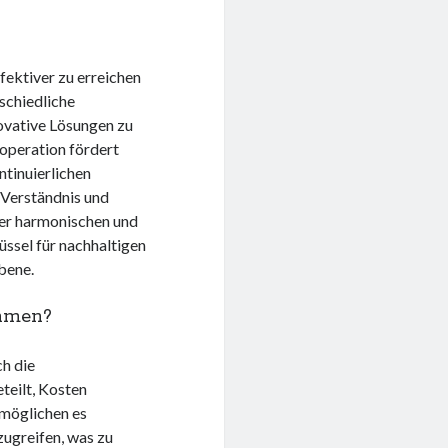
fektiver zu erreichen
schiedliche
ovative Lösungen zu
operation fördert
tinuierlichen
 Verständnis und
ner harmonischen und
ssel für nachhaltigen
Ebene.
ehmen?
ch die
eilt, Kosten
rmöglichen es
ugreifen, was zu