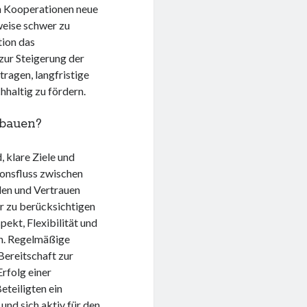
n Kooperationen neue
weise schwer zu
tion das
zur Steigerung der
ragen, langfristige
haltig zu fördern.
fbauen?
 klare Ziele und
ionsfluss zwischen
iden und Vertrauen
er zu berücksichtigen
ekt, Flexibilität und
n. Regelmäßige
Bereitschaft zur
Erfolg einer
eteiligten ein
nd sich aktiv für den