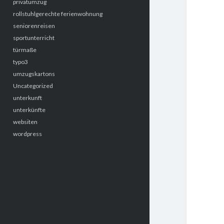
privatumzug
rollstuhlgerechte ferienwohnung
seniorenreisen
sportunterricht
türmaße
typo3
umzugskartons
Uncategorized
unterkunft
unterkünfte
websiten
wordpress