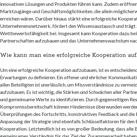
innovativen Lösungen und Produkten führen kann. Zudem eröffne
Marktzugänge und Geschäftsmöglichkeiten, die allein möglicher
erreichen wären. Darüber hinaus stärkt eine erfolgreiche Koopera
Unternehmensnetzwerk, fördert den Wissensaustausch und trägt 
Wettbewerbsfähigkeit bei. Insgesamt kann Kooperation dazu beit
Partnerschaften aufzubauen und das Unternehmenswachstum nach
Wie kann man eine erfolgreiche Kooperation au
Um eine erfolgreiche Kooperation aufzubauen, ist es entscheidend,
Erwartungen zu definieren. Ein offener und ehrlicher Kommunikat
allen Beteiligten ist unerlässlich, um Missverständnisse zu verme
aufzubauen. Es ist wichtig, die Stärken und Schwächen aller Partn
und gemeinsame Werte zu identifizieren. Durch gegenseitigen Resp
Kompromissbereitschaft können Hindernisse überwunden werde
Überprüfungen des Fortschritts, konstruktives Feedback und die 
Anpassung der Strategie sind ebenfalls Schlüsselfaktoren für den 
Kooperation. Letztendlich ist es von großer Bedeutung, dass alle B
gemeinsames Verständnis für das Ziel der Zusammenarbeit haben u