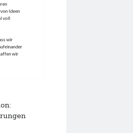
eren
 von Ideen
 voll
ass wir
aufeinander
affen wir
on:
erungen