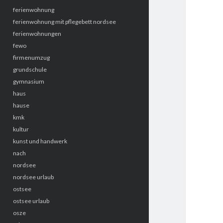
ferienwohnung
ferienwohnung mit pflegebett nordsee
ferienwohnungen
fewo
firmenumzug
grundschule
gymnasium
haus
hause
kmk
kultur
kunst und handwerk
nach
nordsee
nordsee urlaub
ostsee
ostsee urlaub
osze