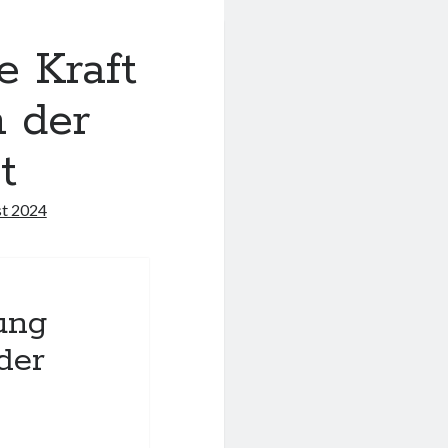
 Kraft
n der
t
st 2024
ung
der