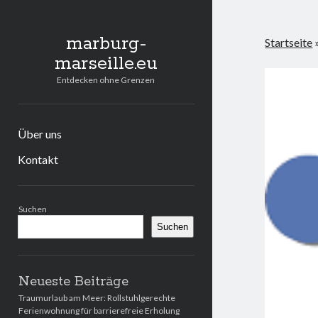
marburg-
Startseite
marseille.eu
Entdecken ohne Grenzen
Über uns
Kontakt
Seitenleiste
Suchen
Suchen
Neueste Beiträge
Traumurlaub am Meer: Rollstuhlgerechte
Ferienwohnung für barrierefreie Erholung