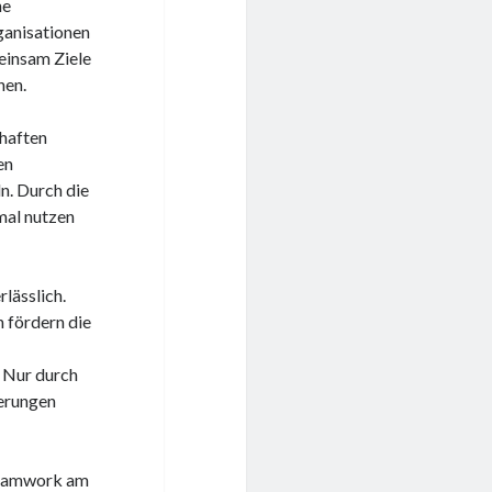
ne
ganisationen
einsam Ziele
nen.
chaften
en
n. Durch die
mal nutzen
lässlich.
 fördern die
 Nur durch
erungen
 Teamwork am