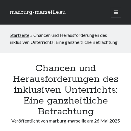
marburg-marseille.eu
Hauptm
öffnen
Seitenleiste
Suchen
Startseite
»
Chancen und Herausforderungen des
Suchen
inklusiven Unterrichts: Eine ganzheitliche Betrachtung
Neueste Beiträge
Der GEW Index für Inklusion: Messinstrument für eine gerechtere
Chancen und
Gesellschaft
Herausforderungen des
Traumurlaub am Meer: Rollstuhlgerechte Ferienwohnung für
barrierefreie Erholung
inklusiven Unterrichts:
Das AfD Wahlprogramm zur Inklusion: Chancen und
Herausforderungen
Eine ganzheitliche
Die Schlüsselrolle von Fachkräften in der Integration und Inklusion
Inklusion im Studium: Chancen und Herausforderungen für alle
Betrachtung
Studierenden
Veröffentlicht von
marburg-marseille
am
26 Mai 2025