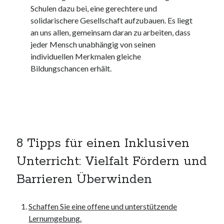
Schulen dazu bei, eine gerechtere und
kmk
solidarischere Gesellschaft aufzubauen. Es liegt
kultur
an uns allen, gemeinsam daran zu arbeiten, dass
kunst und handwerk
jeder Mensch unabhängig von seinen
nach
individuellen Merkmalen gleiche
nordsee
Bildungschancen erhält.
nordsee urlaub
ostsee
ostsee urlaub
osze
privatumzug
rollstuhlgerechte ferienwohnung
8 Tipps für einen Inklusiven
seniorenreisen
sportunterricht
Unterricht: Vielfalt Fördern und
türmaße
Barrieren Überwinden
typo3
umzugskartons
Uncategorized
Schaffen Sie eine offene und unterstützende
unterkunft
Lernumgebung.