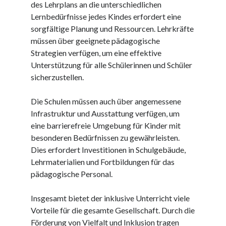
Dezember 2023
des Lehrplans an die unterschiedlichen
November 2023
Lernbedürfnisse jedes Kindes erfordert eine
sorgfältige Planung und Ressourcen. Lehrkräfte
müssen über geeignete pädagogische
Kategorien
Strategien verfügen, um eine effektive
Unterstützung für alle Schülerinnen und Schüler
barrierefreie website
sicherzustellen.
din
din 18040
Die Schulen müssen auch über angemessene
fachkraft
Infrastruktur und Ausstattung verfügen, um
ferienhaus
eine barrierefreie Umgebung für Kinder mit
ferienwohnung
besonderen Bedürfnissen zu gewährleisten.
ferienwohnung mit pflegebett nordsee
Dies erfordert Investitionen in Schulgebäude,
ferienwohnungen
Lehrmaterialien und Fortbildungen für das
fewo
pädagogische Personal.
firmenumzug
grundschule
Insgesamt bietet der inklusive Unterricht viele
gymnasium
Vorteile für die gesamte Gesellschaft. Durch die
haus
Förderung von Vielfalt und Inklusion tragen
hause