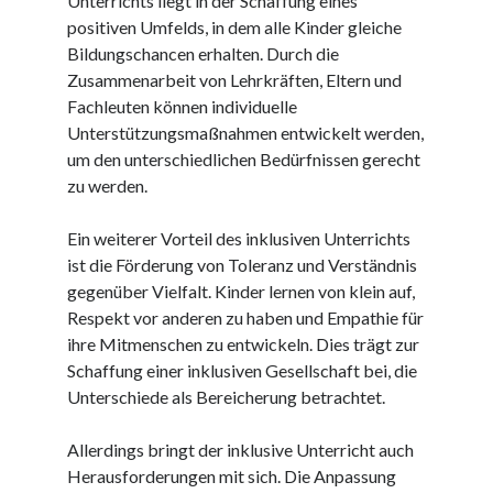
Unterrichts liegt in der Schaffung eines
Juni 2025
positiven Umfelds, in dem alle Kinder gleiche
Mai 2025
Bildungschancen erhalten. Durch die
April 2025
Zusammenarbeit von Lehrkräften, Eltern und
März 2025
Fachleuten können individuelle
Februar 2025
Unterstützungsmaßnahmen entwickelt werden,
Januar 2025
um den unterschiedlichen Bedürfnissen gerecht
Dezember 2024
zu werden.
November 2024
Oktober 2024
Ein weiterer Vorteil des inklusiven Unterrichts
September 2024
ist die Förderung von Toleranz und Verständnis
August 2024
gegenüber Vielfalt. Kinder lernen von klein auf,
Juli 2024
Respekt vor anderen zu haben und Empathie für
Juni 2024
ihre Mitmenschen zu entwickeln. Dies trägt zur
Mai 2024
Schaffung einer inklusiven Gesellschaft bei, die
April 2024
Unterschiede als Bereicherung betrachtet.
März 2024
Februar 2024
Allerdings bringt der inklusive Unterricht auch
Januar 2024
Herausforderungen mit sich. Die Anpassung