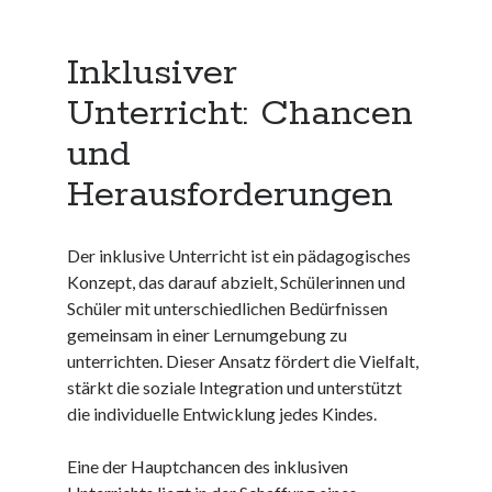
Neueste Kommentare
Keine Kommentare vorhanden.
Inklusiver
Unterricht: Chancen
Archiv
und
August 2026
Juli 2026
Herausforderungen
Juni 2026
Mai 2026
April 2026
Der inklusive Unterricht ist ein pädagogisches
März 2026
Konzept, das darauf abzielt, Schülerinnen und
Februar 2026
Schüler mit unterschiedlichen Bedürfnissen
Januar 2026
gemeinsam in einer Lernumgebung zu
Dezember 2025
unterrichten. Dieser Ansatz fördert die Vielfalt,
November 2025
stärkt die soziale Integration und unterstützt
Oktober 2025
die individuelle Entwicklung jedes Kindes.
September 2025
August 2025
Eine der Hauptchancen des inklusiven
Juli 2025