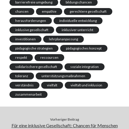
barrierefreie umgebung
bildungschancen
chancen
empathie
gerechtere gesellschaft
herausforderungen
individuelle entwicklung
inklusive gesellschaft
inklusiver unterricht
investitionen
lehrplananpassung
pädagogische strategien
pädagogisches konzept
respekt
ressourcen
solidarischere gesellschaft
soziale integration
toleranz
unterstützungsmaßnahmen
verständnis
vielfalt
vielfalt und inklusion
zusammenarbeit
Vorheriger Beitrag
Für eine inklusive Gesellschaft: Chancen für Menschen