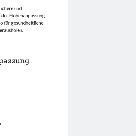
sichere und
en der Höhenanpassung
o für gesundheitliche
erausholen.
passung:
?