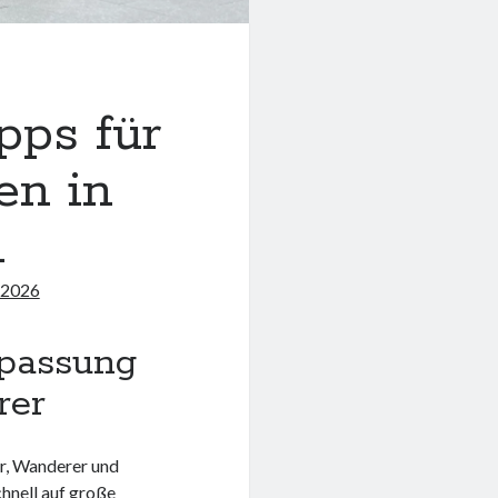
pps für
en in
n
 2026
passung
rer
er, Wanderer und
hnell auf große