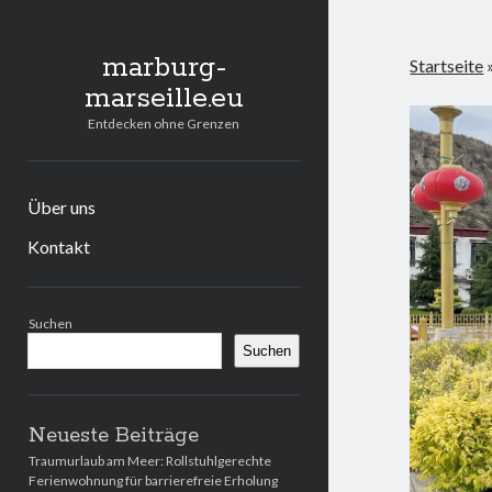
marburg-
Startseite
marseille.eu
Entdecken ohne Grenzen
Über uns
Kontakt
Seitenleiste
Suchen
Suchen
Neueste Beiträge
Traumurlaub am Meer: Rollstuhlgerechte
Ferienwohnung für barrierefreie Erholung