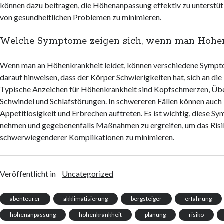
können dazu beitragen, die Höhenanpassung effektiv zu unterstüt
von gesundheitlichen Problemen zu minimieren.
Welche Symptome zeigen sich, wenn man Höhen
Wenn man an Höhenkrankheit leidet, können verschiedene Sympto
darauf hinweisen, dass der Körper Schwierigkeiten hat, sich an di
Typische Anzeichen für Höhenkrankheit sind Kopfschmerzen, Übe
Schwindel und Schlafstörungen. In schwereren Fällen können auch
Appetitlosigkeit und Erbrechen auftreten. Es ist wichtig, diese S
nehmen und gegebenenfalls Maßnahmen zu ergreifen, um das Ris
schwerwiegenderer Komplikationen zu minimieren.
Veröffentlicht in
Uncategorized
abenteurer
akklimatisierung
bergsteiger
erfahrung
höhenanpassung
höhenkrankheit
planung
risiko