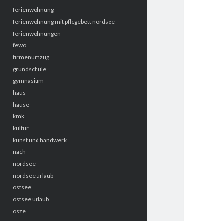
ferienwohnung
ferienwohnung mit pflegebett nordsee
ferienwohnungen
fewo
firmenumzug
grundschule
gymnasium
haus
hause
kmk
kultur
kunst und handwerk
nach
nordsee
nordsee urlaub
ostsee
ostsee urlaub
osze