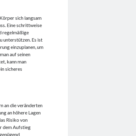
 Körper sich langsam
ss. Eine schrittweise
nd regelmäßige
unterstützen. Es ist
erung einzuplanen, um
man auf seinen
tet, kann man
in sicheres
am an die veränderten
ung an höhere Lagen
as Risiko von
r dem Aufstieg
d genügend