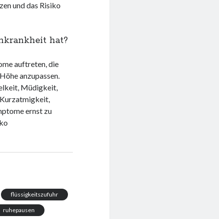
zen und das Risiko
krankheit hat?
me auftreten, die
e Höhe anzupassen.
lkeit, Müdigkeit,
 Kurzatmigkeit,
ymptome ernst zu
iko
flüssigkeitszufuhr
ruhepausen