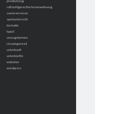
privatumzug
rollstuhlgerechte ferienwohnung
seniorenreisen
sportunterricht
türmaße
typo3
umzugskartons
Uncategorized
unterkunft
unterkünfte
websiten
wordpress