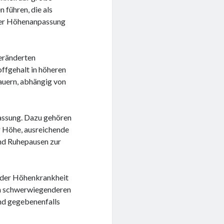
 führen, die als
 der Höhenanpassung
veränderten
ffgehalt in höheren
auern, abhängig von
assung. Dazu gehören
r Höhe, ausreichende
nd Ruhepausen zur
 der Höhenkrankheit
on schwerwiegenderen
und gegebenenfalls