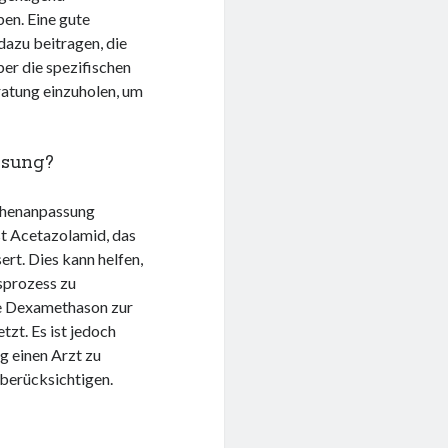
en. Eine gute
dazu beitragen, die
ber die spezifischen
ratung einzuholen, um
ssung?
öhenanpassung
t Acetazolamid, das
rt. Dies kann helfen,
sprozess zu
ie Dexamethason zur
zt. Es ist jedoch
 einen Arzt zu
 berücksichtigen.