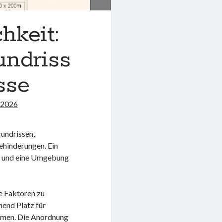
hkeit:
undriss
sse
 2026
rundrissen,
ehinderungen. Ein
gen und eine Umgebung
ne Faktoren zu
hend Platz für
äumen. Die Anordnung