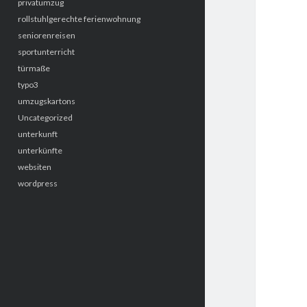
privatumzug
rollstuhlgerechte ferienwohnung
seniorenreisen
sportunterricht
türmaße
typo3
umzugskartons
Uncategorized
unterkunft
unterkünfte
websiten
wordpress