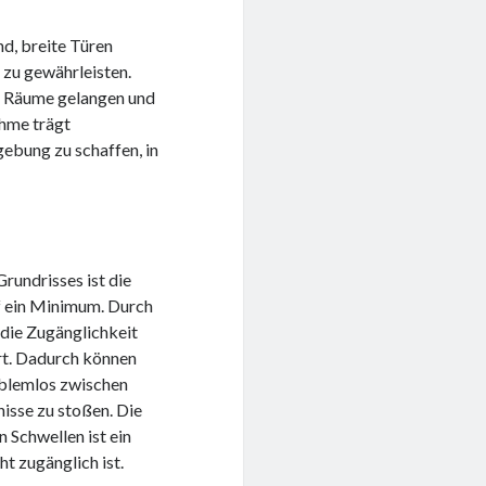
nd, breite Türen
 zu gewährleisten.
in Räume gelangen und
ahme trägt
ebung zu schaffen, in
rundrisses ist die
f ein Minimum. Durch
 die Zugänglichkeit
rt. Dadurch können
oblemlos zwischen
isse zu stoßen. Die
 Schwellen ist ein
ht zugänglich ist.