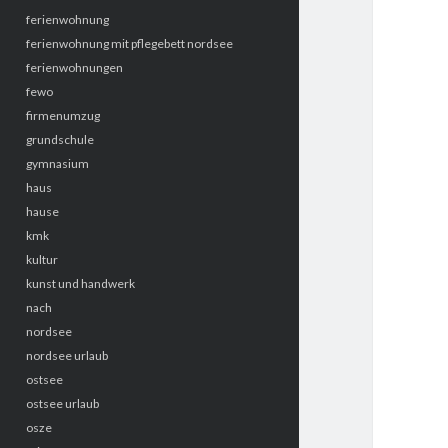
ferienwohnung
ferienwohnung mit pflegebett nordsee
ferienwohnungen
fewo
firmenumzug
grundschule
gymnasium
haus
hause
kmk
kultur
kunst und handwerk
nach
nordsee
nordsee urlaub
ostsee
ostsee urlaub
osze