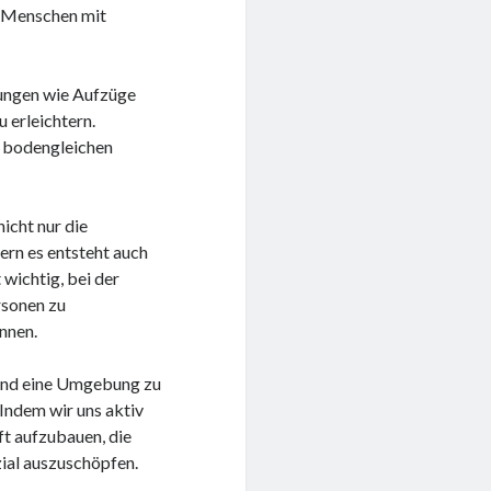
ür Menschen mit
htungen wie Aufzüge
 erleichtern.
t bodengleichen
icht nur die
rn es entsteht auch
 wichtig, bei der
rsonen zu
önnen.
n und eine Umgebung zu
 Indem wir uns aktiv
aft aufzubauen, die
zial auszuschöpfen.