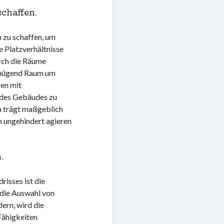
chaffen.
 zu schaffen, um
e Platzverhältnisse
rch die Räume
genügend Raum um
en mit
 des Gebäudes zu
n trägt maßgeblich
n ungehindert agieren
.
risses ist die
 die Auswahl von
dern, wird die
Fähigkeiten