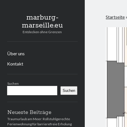
marburg-
Startseite
marseille.eu
Entdecken ohne Grenzen
Über uns
Kontakt
Seitenleiste
Suchen
Suchen
Neueste Beiträge
Traumurlaub am Meer: Rollstuhlgerechte
Ferienwohnung für barrierefreie Erholung