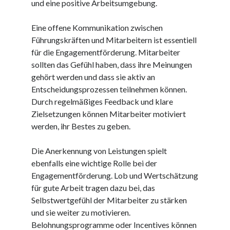
und eine positive Arbeitsumgebung.
Dezember 2023
November 2023
Eine offene Kommunikation zwischen
Führungskräften und Mitarbeitern ist essentiell
für die Engagementförderung. Mitarbeiter
Kategorien
sollten das Gefühl haben, dass ihre Meinungen
barrierefreie website
gehört werden und dass sie aktiv an
din
Entscheidungsprozessen teilnehmen können.
din 18040
Durch regelmäßiges Feedback und klare
fachkraft
Zielsetzungen können Mitarbeiter motiviert
ferienhaus
werden, ihr Bestes zu geben.
ferienwohnung
ferienwohnung mit pflegebett nordsee
Die Anerkennung von Leistungen spielt
ferienwohnungen
ebenfalls eine wichtige Rolle bei der
fewo
Engagementförderung. Lob und Wertschätzung
firmenumzug
für gute Arbeit tragen dazu bei, das
grundschule
Selbstwertgefühl der Mitarbeiter zu stärken
gymnasium
und sie weiter zu motivieren.
haus
Belohnungsprogramme oder Incentives können
hause