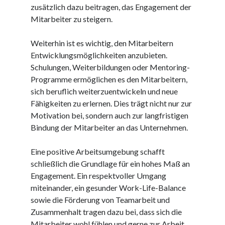
zusätzlich dazu beitragen, das Engagement der
kmk
Mitarbeiter zu steigern.
kultur
kunst und handwerk
Weiterhin ist es wichtig, den Mitarbeitern
nach
Entwicklungsmöglichkeiten anzubieten.
nordsee
Schulungen, Weiterbildungen oder Mentoring-
nordsee urlaub
Programme ermöglichen es den Mitarbeitern,
ostsee
sich beruflich weiterzuentwickeln und neue
ostsee urlaub
Fähigkeiten zu erlernen. Dies trägt nicht nur zur
osze
Motivation bei, sondern auch zur langfristigen
privatumzug
Bindung der Mitarbeiter an das Unternehmen.
rollstuhlgerechte ferienwohnung
seniorenreisen
Eine positive Arbeitsumgebung schafft
sportunterricht
schließlich die Grundlage für ein hohes Maß an
türmaße
Engagement. Ein respektvoller Umgang
typo3
miteinander, ein gesunder Work-Life-Balance
umzugskartons
sowie die Förderung von Teamarbeit und
Uncategorized
Zusammenhalt tragen dazu bei, dass sich die
unterkunft
Mitarbeiter wohl fühlen und gerne zur Arbeit