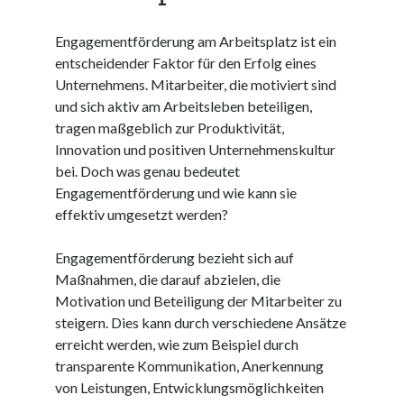
Juni 2025
Engagementförderung am Arbeitsplatz ist ein
Mai 2025
entscheidender Faktor für den Erfolg eines
April 2025
Unternehmens. Mitarbeiter, die motiviert sind
März 2025
und sich aktiv am Arbeitsleben beteiligen,
Februar 2025
tragen maßgeblich zur Produktivität,
Januar 2025
Innovation und positiven Unternehmenskultur
Dezember 2024
bei. Doch was genau bedeutet
November 2024
Engagementförderung und wie kann sie
Oktober 2024
effektiv umgesetzt werden?
September 2024
August 2024
Engagementförderung bezieht sich auf
Juli 2024
Maßnahmen, die darauf abzielen, die
Juni 2024
Motivation und Beteiligung der Mitarbeiter zu
Mai 2024
steigern. Dies kann durch verschiedene Ansätze
April 2024
erreicht werden, wie zum Beispiel durch
März 2024
transparente Kommunikation, Anerkennung
Februar 2024
von Leistungen, Entwicklungsmöglichkeiten
Januar 2024