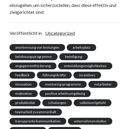
einzugehen, um sicherzustellen, dass diese effektiv und
zielgerichtet sind.
Veröffentlicht in
Uncategorized
anerkennung von leistungen
arbeitsplatz
belohnungsprogramme
beteiligung
engagementförderung
entwicklungsmöglichkeiten
feedback
führungskräfte
incentives
innovation
mentoring-programme
mitarbeiter
motivation
positive arbeitsumgebung
produktivität
schulungen
selbstwertgefühl
teamarbeit zusammenhalt
transparente kommunikation
unternehmenskultur