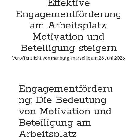
Effektive
Neueste Kommentare
Engagementförderung
Keine Kommentare vorhanden.
am Arbeitsplatz:
Archiv
Motivation und
August 2026
Beteiligung steigern
Juli 2026
Juni 2026
Veröffentlicht von
marburg-marseille
am
26 Juni 2026
Mai 2026
April 2026
März 2026
Februar 2026
Engagementförderu
Januar 2026
ng: Die Bedeutung
Dezember 2025
November 2025
von Motivation und
Oktober 2025
Beteiligung am
September 2025
August 2025
Arbeitsplatz
Juli 2025