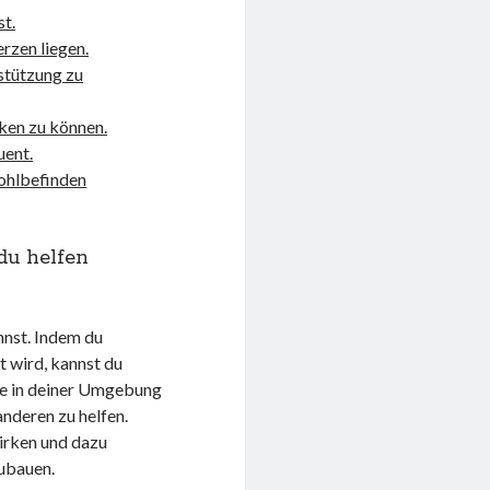
st.
rzen liegen.
stützung zu
ken zu können.
uent.
Wohlbefinden
du helfen
nnst. Indem du
rt wird, kannst du
se in deiner Umgebung
anderen zu helfen.
irken und dazu
zubauen.