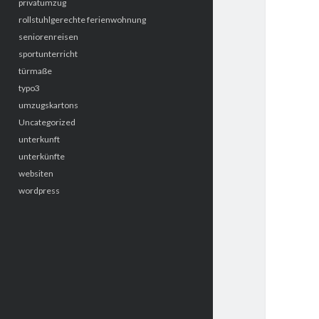
privatumzug
rollstuhlgerechte ferienwohnung
seniorenreisen
sportunterricht
türmaße
typo3
umzugskartons
Uncategorized
unterkunft
unterkünfte
websiten
wordpress