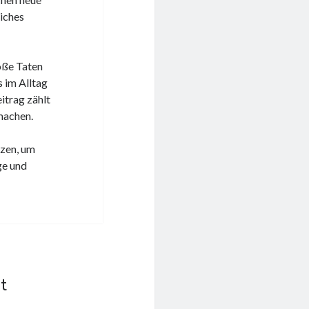
liches
oße Taten
 im Alltag
itrag zählt
machen.
tzen, um
ge und
t