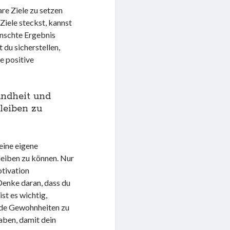
re Ziele zu setzen
Ziele steckst, kannst
ünschte Ergebnis
 du sicherstellen,
e positive
undheit und
leiben zu
eine eigene
leiben zu können. Nur
otivation
 Denke daran, dass du
st es wichtig,
nde Gewohnheiten zu
aben, damit dein