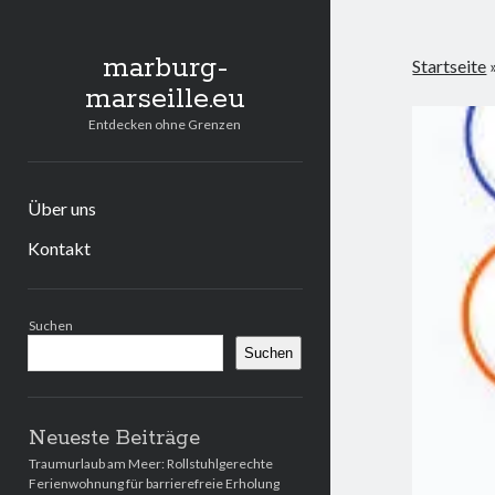
marburg-
Startseite
marseille.eu
Entdecken ohne Grenzen
Über uns
Kontakt
Seitenleiste
Suchen
Suchen
Neueste Beiträge
Traumurlaub am Meer: Rollstuhlgerechte
Ferienwohnung für barrierefreie Erholung