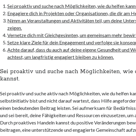
Sei proaktiv und suche nach Möglichkeiten, wie du helfen kann
Engagiere dich in Projekten oder Organisationen, die dir am He
Nimm an Veranstaltungen und Aktivitäten teil, um deine Unter
zeigen.
Vernetze dich mit Gleichgesinnten, um gemeinsam mehr bewir
Setze klare Ziele für dein Engagement und verfolge sie konseq
Achte darauf, dass du auch auf deine eigene Gesundheit und 
achtest, um langfristig engagiert bleiben zu können.
Sei proaktiv und suche nach Möglichkeiten, wie 
kannst.
Sei proaktiv und suche aktiv nach Möglichkeiten, wie du helfen ka
selbstinitiativ bist und nicht darauf wartest, dass Hilfe angeforde
einen bedeutenden Beitrag leisten. Sei aufmerksam für Bedürfnis
und sei bereit, deine Fähigkeiten und Ressourcen einzusetzen, um 
Durch proaktives Handeln kannst du positive Veränderungen bew
beitragen, eine unterstützende und engagierte Gemeinschaft auf