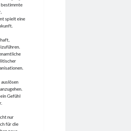
ne bestimmte
,
t spielt eine
ukunft.
haft,
izuführen.
renamtliche
litischer
nisationen.
 auslösen
 anzugehen.
ein Gefühl
.
cht nur
ch für die
chen neue