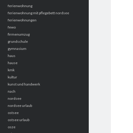
ferienwohnung
ferienwohnung mit pflegebett nordsee
ferienwohnungen
fewo
firmenumzug
grundschule
gymnasium
haus
hause
kmk
kultur
kunst und handwerk
nach
nordsee
nordsee urlaub
ostsee
ostsee urlaub
osze