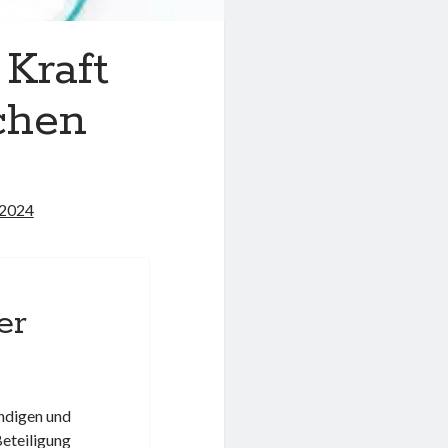
 Kraft
ichen
 2024
er
endigen und
Beteiligung