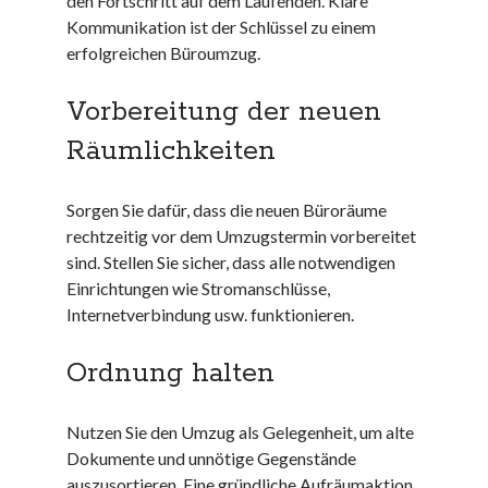
den Fortschritt auf dem Laufenden. Klare
kmk
Kommunikation ist der Schlüssel zu einem
kultur
erfolgreichen Büroumzug.
kunst und handwerk
nach
Vorbereitung der neuen
nordsee
Räumlichkeiten
nordsee urlaub
ostsee
ostsee urlaub
Sorgen Sie dafür, dass die neuen Büroräume
osze
rechtzeitig vor dem Umzugstermin vorbereitet
privatumzug
sind. Stellen Sie sicher, dass alle notwendigen
rollstuhlgerechte ferienwohnung
Einrichtungen wie Stromanschlüsse,
seniorenreisen
Internetverbindung usw. funktionieren.
sportunterricht
türmaße
Ordnung halten
umzugskartons
Uncategorized
Nutzen Sie den Umzug als Gelegenheit, um alte
unterkunft
Dokumente und unnötige Gegenstände
unterkünfte
auszusortieren. Eine gründliche Aufräumaktion