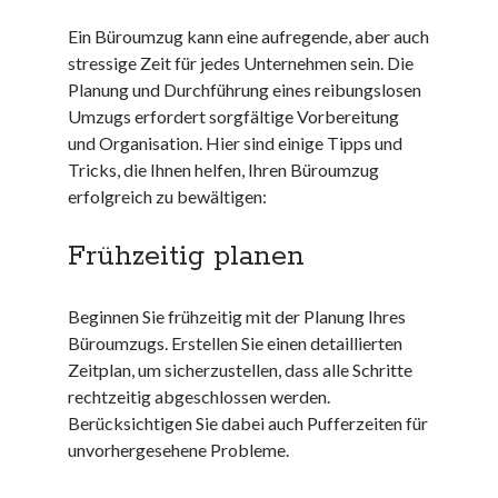
Juni 2025
Ein Büroumzug kann eine aufregende, aber auch
Mai 2025
stressige Zeit für jedes Unternehmen sein. Die
April 2025
Planung und Durchführung eines reibungslosen
März 2025
Umzugs erfordert sorgfältige Vorbereitung
Februar 2025
und Organisation. Hier sind einige Tipps und
Januar 2025
Tricks, die Ihnen helfen, Ihren Büroumzug
Dezember 2024
erfolgreich zu bewältigen:
November 2024
Oktober 2024
Frühzeitig planen
September 2024
August 2024
Beginnen Sie frühzeitig mit der Planung Ihres
Juli 2024
Büroumzugs. Erstellen Sie einen detaillierten
Juni 2024
Zeitplan, um sicherzustellen, dass alle Schritte
Mai 2024
rechtzeitig abgeschlossen werden.
April 2024
Berücksichtigen Sie dabei auch Pufferzeiten für
März 2024
unvorhergesehene Probleme.
Februar 2024
Januar 2024