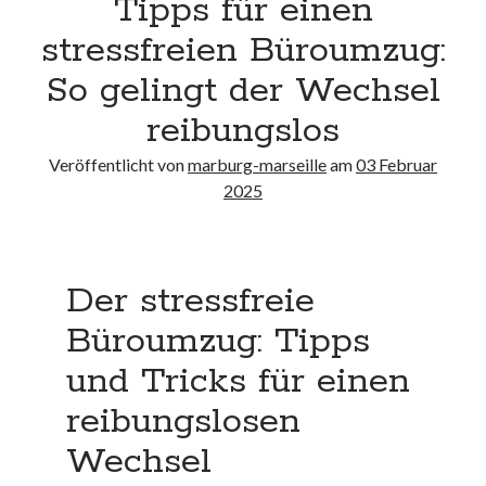
Tipps für einen
Neueste Kommentare
stressfreien Büroumzug:
Keine Kommentare vorhanden.
So gelingt der Wechsel
Archiv
reibungslos
August 2026
Veröffentlicht von
marburg-marseille
am
03 Februar
Juli 2026
2025
Juni 2026
Mai 2026
April 2026
März 2026
Der stressfreie
Februar 2026
Januar 2026
Büroumzug: Tipps
Dezember 2025
und Tricks für einen
November 2025
Oktober 2025
reibungslosen
September 2025
Wechsel
August 2025
Juli 2025