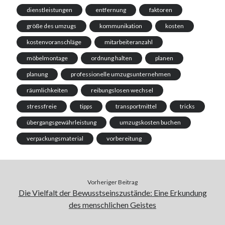
dienstleistungen
entfernung
faktoren
größe des umzugs
kommunikation
kosten
kostenvoranschläge
mitarbeiteranzahl
möbelmontage
ordnung halten
planen
planung
professionelle umzugsunternehmen
räumlichkeiten
reibungslosen wechsel
stressfreie
tipps
transportmittel
tricks
übergangsgewährleistung
umzugskosten buchen
verpackungsmaterial
vorbereitung
Vorheriger Beitrag
Die Vielfalt der Bewusstseinszustände: Eine Erkundung
des menschlichen Geistes