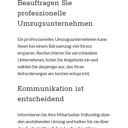
Beauftragen Sie
Dezember 2023
November 2023
professionelle
Umzugsunternehmen
Kategorien
barrierefreie website
Ein professionelles Umzugsunternehmen kann
din
Ihnen bei einem Büroumzug viel Stress
din 18040
ersparen. Recherchieren Sie verschiedene
fachkraft
Unternehmen, holen Sie Angebote ein und
ferienhaus
wählen Sie dasjenige aus, das Ihren
ferienwohnung
Anforderungen am besten entspricht.
ferienwohnung mit pflegebett nordsee
ferienwohnungen
Kommunikation ist
fewo
entscheidend
firmenumzug
grundschule
gymnasium
Informieren Sie Ihre Mitarbeiter frühzeitig über
haus
den anstehenden Umzug und halten Sie sie über
hause