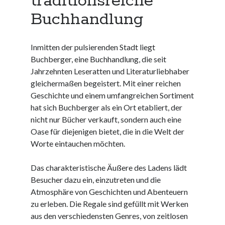
traditionsreiche
Juni 2025
Buchhandlung
Mai 2025
April 2025
Inmitten der pulsierenden Stadt liegt
März 2025
Buchberger, eine Buchhandlung, die seit
Februar 2025
Jahrzehnten Leseratten und Literaturliebhaber
Januar 2025
gleichermaßen begeistert. Mit einer reichen
Dezember 2024
Geschichte und einem umfangreichen Sortiment
November 2024
hat sich Buchberger als ein Ort etabliert, der
Oktober 2024
nicht nur Bücher verkauft, sondern auch eine
September 2024
Oase für diejenigen bietet, die in die Welt der
August 2024
Worte eintauchen möchten.
Juli 2024
Juni 2024
Das charakteristische Äußere des Ladens lädt
Mai 2024
Besucher dazu ein, einzutreten und die
April 2024
Atmosphäre von Geschichten und Abenteuern
März 2024
zu erleben. Die Regale sind gefüllt mit Werken
Februar 2024
aus den verschiedensten Genres, von zeitlosen
Januar 2024