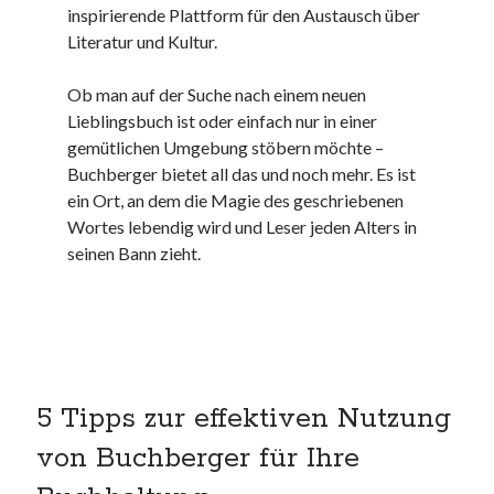
inspirierende Plattform für den Austausch über
kmk
Literatur und Kultur.
kultur
kunst und handwerk
Ob man auf der Suche nach einem neuen
nach
Lieblingsbuch ist oder einfach nur in einer
nordsee
gemütlichen Umgebung stöbern möchte –
nordsee urlaub
Buchberger bietet all das und noch mehr. Es ist
ostsee
ein Ort, an dem die Magie des geschriebenen
ostsee urlaub
Wortes lebendig wird und Leser jeden Alters in
osze
seinen Bann zieht.
privatumzug
rollstuhlgerechte ferienwohnung
seniorenreisen
sportunterricht
türmaße
typo3
5 Tipps zur effektiven Nutzung
umzugskartons
Uncategorized
von Buchberger für Ihre
unterkunft