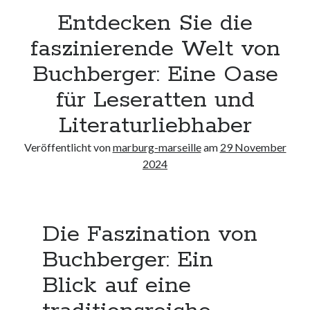
Neueste Kommentare
Entdecken Sie die
Keine Kommentare vorhanden.
faszinierende Welt von
Buchberger: Eine Oase
Archiv
für Leseratten und
August 2026
Juli 2026
Literaturliebhaber
Juni 2026
Mai 2026
Veröffentlicht von
marburg-marseille
am
29 November
April 2026
2024
März 2026
Februar 2026
Januar 2026
Dezember 2025
Die Faszination von
November 2025
Buchberger: Ein
Oktober 2025
September 2025
Blick auf eine
August 2025
Juli 2025