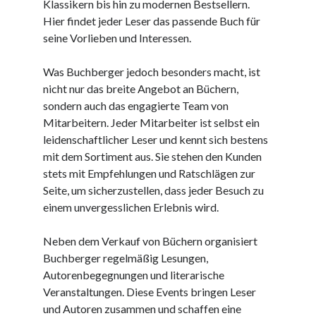
Klassikern bis hin zu modernen Bestsellern.
Dezember 2023
Hier findet jeder Leser das passende Buch für
November 2023
seine Vorlieben und Interessen.
Was Buchberger jedoch besonders macht, ist
Kategorien
nicht nur das breite Angebot an Büchern,
barrierefreie website
sondern auch das engagierte Team von
din
Mitarbeitern. Jeder Mitarbeiter ist selbst ein
din 18040
leidenschaftlicher Leser und kennt sich bestens
fachkraft
mit dem Sortiment aus. Sie stehen den Kunden
ferienhaus
stets mit Empfehlungen und Ratschlägen zur
ferienwohnung
Seite, um sicherzustellen, dass jeder Besuch zu
ferienwohnung mit pflegebett nordsee
einem unvergesslichen Erlebnis wird.
ferienwohnungen
fewo
Neben dem Verkauf von Büchern organisiert
firmenumzug
Buchberger regelmäßig Lesungen,
grundschule
Autorenbegegnungen und literarische
gymnasium
Veranstaltungen. Diese Events bringen Leser
haus
und Autoren zusammen und schaffen eine
hause