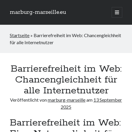
marburg-marseille.eu
Hauptm
öffnen
Seitenleiste
Suchen
Startseite
»
Barrierefreiheit im Web: Chancengleichheit
Suchen
für alle Internetnutzer
Neueste Beiträge
Der GEW Index für Inklusion: Messinstrument für eine gerechtere
Barrierefreiheit im Web:
Gesellschaft
Chancengleichheit für
Traumurlaub am Meer: Rollstuhlgerechte Ferienwohnung für
barrierefreie Erholung
alle Internetnutzer
Das AfD Wahlprogramm zur Inklusion: Chancen und
Herausforderungen
Veröffentlicht von
marburg-marseille
am
13 September
Die Schlüsselrolle von Fachkräften in der Integration und Inklusion
2025
Inklusion im Studium: Chancen und Herausforderungen für alle
Studierenden
Barrierefreiheit im Web: