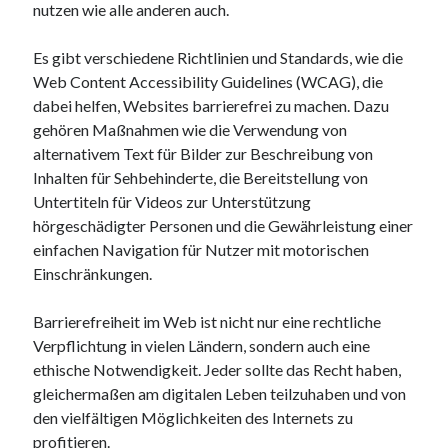
nutzen wie alle anderen auch.
Juni 2025
Mai 2025
Es gibt verschiedene Richtlinien und Standards, wie die
April 2025
Web Content Accessibility Guidelines (WCAG), die
März 2025
dabei helfen, Websites barrierefrei zu machen. Dazu
Februar 2025
gehören Maßnahmen wie die Verwendung von
Januar 2025
alternativem Text für Bilder zur Beschreibung von
Dezember 2024
Inhalten für Sehbehinderte, die Bereitstellung von
November 2024
Untertiteln für Videos zur Unterstützung
Oktober 2024
hörgeschädigter Personen und die Gewährleistung einer
September 2024
einfachen Navigation für Nutzer mit motorischen
August 2024
Einschränkungen.
Juli 2024
Juni 2024
Barrierefreiheit im Web ist nicht nur eine rechtliche
Mai 2024
Verpflichtung in vielen Ländern, sondern auch eine
April 2024
ethische Notwendigkeit. Jeder sollte das Recht haben,
März 2024
gleichermaßen am digitalen Leben teilzuhaben und von
Februar 2024
den vielfältigen Möglichkeiten des Internets zu
Januar 2024
profitieren.