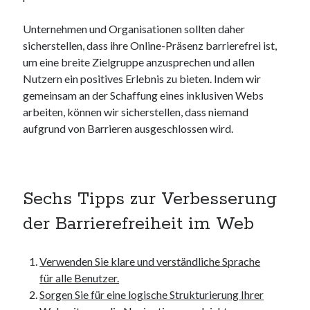
Dezember 2023
November 2023
Unternehmen und Organisationen sollten daher
sicherstellen, dass ihre Online-Präsenz barrierefrei ist,
um eine breite Zielgruppe anzusprechen und allen
Kategorien
Nutzern ein positives Erlebnis zu bieten. Indem wir
barrierefreie website
gemeinsam an der Schaffung eines inklusiven Webs
din
arbeiten, können wir sicherstellen, dass niemand
din 18040
aufgrund von Barrieren ausgeschlossen wird.
fachkraft
ferienhaus
ferienwohnung
ferienwohnung mit pflegebett nordsee
Sechs Tipps zur Verbesserung
ferienwohnungen
der Barrierefreiheit im Web
fewo
firmenumzug
grundschule
Verwenden Sie klare und verständliche Sprache
gymnasium
für alle Benutzer.
haus
Sorgen Sie für eine logische Strukturierung Ihrer
hause