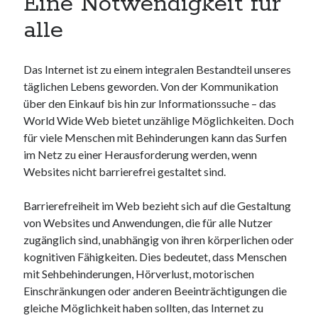
Eine Notwendigkeit für
Neueste Kommentare
alle
Keine Kommentare vorhanden.
Das Internet ist zu einem integralen Bestandteil unseres
Archiv
täglichen Lebens geworden. Von der Kommunikation
August 2026
über den Einkauf bis hin zur Informationssuche – das
Juli 2026
World Wide Web bietet unzählige Möglichkeiten. Doch
Juni 2026
für viele Menschen mit Behinderungen kann das Surfen
Mai 2026
im Netz zu einer Herausforderung werden, wenn
April 2026
Websites nicht barrierefrei gestaltet sind.
März 2026
Februar 2026
Barrierefreiheit im Web bezieht sich auf die Gestaltung
Januar 2026
von Websites und Anwendungen, die für alle Nutzer
Dezember 2025
zugänglich sind, unabhängig von ihren körperlichen oder
November 2025
kognitiven Fähigkeiten. Dies bedeutet, dass Menschen
Oktober 2025
mit Sehbehinderungen, Hörverlust, motorischen
September 2025
Einschränkungen oder anderen Beeinträchtigungen die
August 2025
gleiche Möglichkeit haben sollten, das Internet zu
Juli 2025