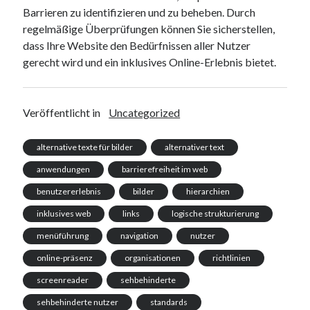
Barrieren zu identifizieren und zu beheben. Durch
regelmäßige Überprüfungen können Sie sicherstellen,
dass Ihre Website den Bedürfnissen aller Nutzer
gerecht wird und ein inklusives Online-Erlebnis bietet.
Veröffentlicht in
Uncategorized
alternative texte für bilder
alternativer text
anwendungen
barrierefreiheit im web
benutzererlebnis
bilder
hierarchien
inklusives web
links
logische strukturierung
menüführung
navigation
nutzer
online-präsenz
organisationen
richtlinien
screenreader
sehbehinderte
sehbehinderte nutzer
standards