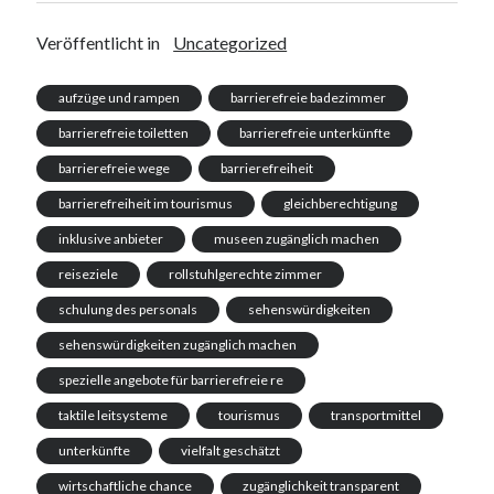
Veröffentlicht in
Uncategorized
aufzüge und rampen
barrierefreie badezimmer
barrierefreie toiletten
barrierefreie unterkünfte
barrierefreie wege
barrierefreiheit
barrierefreiheit im tourismus
gleichberechtigung
inklusive anbieter
museen zugänglich machen
reiseziele
rollstuhlgerechte zimmer
schulung des personals
sehenswürdigkeiten
sehenswürdigkeiten zugänglich machen
spezielle angebote für barrierefreie re
taktile leitsysteme
tourismus
transportmittel
unterkünfte
vielfalt geschätzt
wirtschaftliche chance
zugänglichkeit transparent