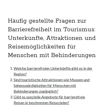
kmk
kultur
kunst und handwerk
Häufig gestellte Fragen zur
nach
nordsee
Barrierefreiheit im Tourismus:
nordsee urlaub
Unterkünfte, Attraktionen und
ostsee
ostsee urlaub
Reisemöglichkeiten für
osze
Menschen mit Behinderungen
privatumzug
rollstuhlgerechte ferienwohnung
seniorenreisen
Welche barrierefreien Unterkünfte gibt es in der
sportunterricht
Region?
türmaße
Sind touristische Attraktionen wie Museen und
typo3
Sehenswürdigkeiten für Menschen mit
umzugskartons
Behinderungen zugänglich?
Uncategorized
Gibt es spezielle Angebote für barrierefreie
unterkunft
Reisen in bestimmten Reisezielen?