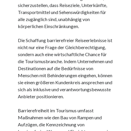
sicherzustellen, dass Reiseziele, Unterkünfte,
Juni 2025
Transportmittel und Sehenswürdigkeiten für
Mai 2025
alle zugänglich sind, unabhängig von
April 2025
körperlichen Einschränkungen.
März 2025
Februar 2025
Die Schaffung barrierefreier Reiseerlebnisse ist
Januar 2025
nicht nur eine Frage der Gleichberechtigung,
Dezember 2024
sondern auch eine wirtschaftliche Chance für
November 2024
die Tourismusbranche. Indem Unternehmen und
Oktober 2024
Destinationen auf die Bedürfnisse von
September 2024
Menschen mit Behinderungen eingehen, können
August 2024
sie einen größeren Kundenkreis ansprechen und
Juli 2024
sich als inklusive und verantwortungsbewusste
Juni 2024
Anbieter positionieren.
Mai 2024
April 2024
Barrierefreiheit im Tourismus umfasst
März 2024
Maßnahmen wie den Bau von Rampen und
Februar 2024
Aufzügen, die Kennzeichnung von
Januar 2024