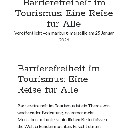
Barrierefreiheit im
Neueste Kommentare
Tourismus: Eine Reise
Keine Kommentare vorhanden.
für Alle
Archiv
Veröffentlicht von
marburg-marseille
am
25 Januar
August 2026
2026
Juli 2026
Juni 2026
Mai 2026
Barrierefreiheit im
April 2026
März 2026
Tourismus: Eine
Februar 2026
Januar 2026
Reise für Alle
Dezember 2025
November 2025
Barrierefreiheit im Tourismus ist ein Thema von
Oktober 2025
wachsender Bedeutung, da immer mehr
September 2025
Menschen mit unterschiedlichen Bedürfnissen
August 2025
die Welt erkunden möchten. Es geht darum,
Juli 2025