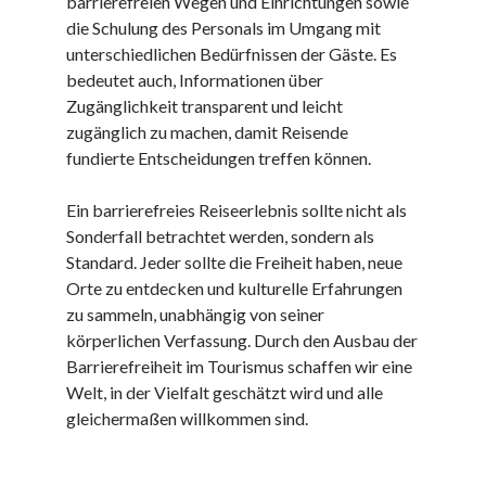
barrierefreien Wegen und Einrichtungen sowie
Dezember 2023
die Schulung des Personals im Umgang mit
November 2023
unterschiedlichen Bedürfnissen der Gäste. Es
bedeutet auch, Informationen über
Zugänglichkeit transparent und leicht
Kategorien
zugänglich zu machen, damit Reisende
barrierefreie website
fundierte Entscheidungen treffen können.
din
din 18040
Ein barrierefreies Reiseerlebnis sollte nicht als
fachkraft
Sonderfall betrachtet werden, sondern als
ferienhaus
Standard. Jeder sollte die Freiheit haben, neue
ferienwohnung
Orte zu entdecken und kulturelle Erfahrungen
ferienwohnung mit pflegebett nordsee
zu sammeln, unabhängig von seiner
ferienwohnungen
körperlichen Verfassung. Durch den Ausbau der
fewo
Barrierefreiheit im Tourismus schaffen wir eine
firmenumzug
Welt, in der Vielfalt geschätzt wird und alle
grundschule
gleichermaßen willkommen sind.
gymnasium
haus
hause