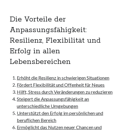
kmk
kultur
Die Vorteile der
kunst und handwerk
nach
Anpassungsfähigkeit:
nordsee
Resilienz, Flexibilität und
nordsee urlaub
ostsee
Erfolg in allen
ostsee urlaub
Lebensbereichen
osze
privatumzug
rollstuhlgerechte ferienwohnung
Erhöht die Resilienz in schwierigen Situationen
seniorenreisen
Fördert Flexibilität und Offenheit für Neues
sportunterricht
Hilft, Stress durch Veränderungen zu reduzieren
türmaße
Steigert die Anpassungsfähigkeit an
umzugskartons
unterschiedliche Umgebungen
Uncategorized
Unterstützt den Erfolg im persönlichen und
unterkunft
beruflichen Bereich
unterkünfte
Ermöglicht das Nutzen neuer Chancen und