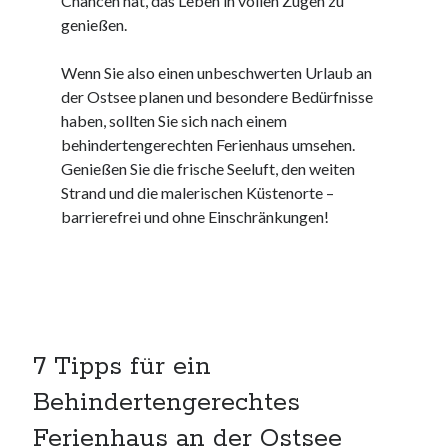
Chancen hat, das Leben in vollen Zügen zu
kmk
genießen.
kultur
kunst und handwerk
Wenn Sie also einen unbeschwerten Urlaub an
nach
der Ostsee planen und besondere Bedürfnisse
nordsee
haben, sollten Sie sich nach einem
nordsee urlaub
behindertengerechten Ferienhaus umsehen.
ostsee
Genießen Sie die frische Seeluft, den weiten
ostsee urlaub
Strand und die malerischen Küstenorte –
osze
barrierefrei und ohne Einschränkungen!
privatumzug
rollstuhlgerechte ferienwohnung
seniorenreisen
sportunterricht
türmaße
typo3
7 Tipps für ein
umzugskartons
Behindertengerechtes
Uncategorized
unterkunft
Ferienhaus an der Ostsee