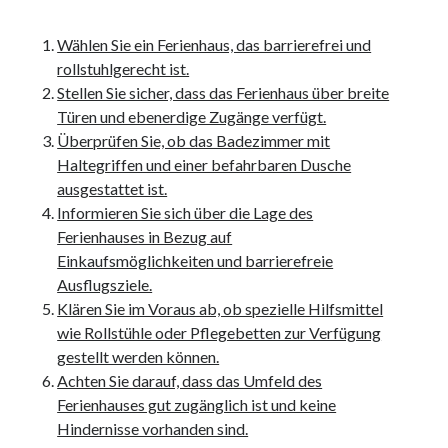
unterkünfte
websiten
Wählen Sie ein Ferienhaus, das barrierefrei und
wordpress
rollstuhlgerecht ist.
Stellen Sie sicher, dass das Ferienhaus über breite
Türen und ebenerdige Zugänge verfügt.
Überprüfen Sie, ob das Badezimmer mit
Haltegriffen und einer befahrbaren Dusche
ausgestattet ist.
Informieren Sie sich über die Lage des
Ferienhauses in Bezug auf
Einkaufsmöglichkeiten und barrierefreie
Ausflugsziele.
Klären Sie im Voraus ab, ob spezielle Hilfsmittel
wie Rollstühle oder Pflegebetten zur Verfügung
gestellt werden können.
Achten Sie darauf, dass das Umfeld des
Ferienhauses gut zugänglich ist und keine
Hindernisse vorhanden sind.