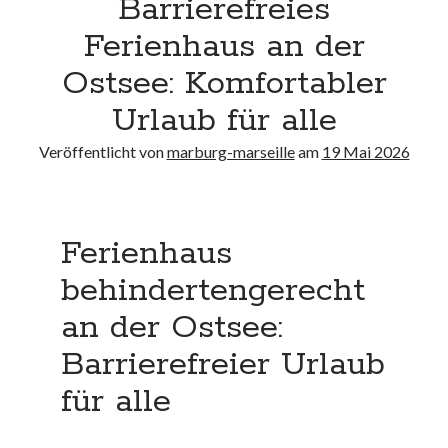
Barrierefreies
Neueste Kommentare
Ferienhaus an der
Keine Kommentare vorhanden.
Ostsee: Komfortabler
Archiv
Urlaub für alle
August 2026
Veröffentlicht von
marburg-marseille
am
19 Mai 2026
Juli 2026
Juni 2026
Mai 2026
April 2026
Ferienhaus
März 2026
Februar 2026
behindertengerecht
Januar 2026
an der Ostsee:
Dezember 2025
November 2025
Barrierefreier Urlaub
Oktober 2025
für alle
September 2025
August 2025
Juli 2025