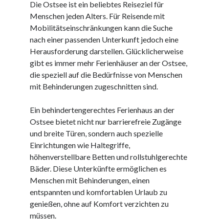
Die Ostsee ist ein beliebtes Reiseziel für
Juni 2025
Menschen jeden Alters. Für Reisende mit
Mai 2025
Mobilitätseinschränkungen kann die Suche
April 2025
nach einer passenden Unterkunft jedoch eine
März 2025
Herausforderung darstellen. Glücklicherweise
Februar 2025
gibt es immer mehr Ferienhäuser an der Ostsee,
Januar 2025
die speziell auf die Bedürfnisse von Menschen
Dezember 2024
mit Behinderungen zugeschnitten sind.
November 2024
Oktober 2024
Ein behindertengerechtes Ferienhaus an der
September 2024
Ostsee bietet nicht nur barrierefreie Zugänge
August 2024
und breite Türen, sondern auch spezielle
Juli 2024
Einrichtungen wie Haltegriffe,
Juni 2024
höhenverstellbare Betten und rollstuhlgerechte
Mai 2024
Bäder. Diese Unterkünfte ermöglichen es
April 2024
Menschen mit Behinderungen, einen
März 2024
entspannten und komfortablen Urlaub zu
Februar 2024
genießen, ohne auf Komfort verzichten zu
Januar 2024
müssen.