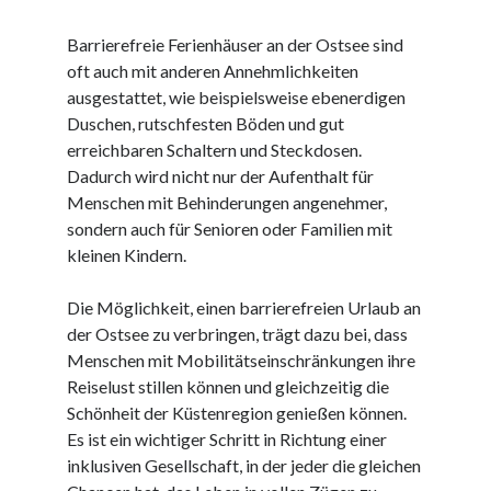
Dezember 2023
November 2023
Barrierefreie Ferienhäuser an der Ostsee sind
oft auch mit anderen Annehmlichkeiten
ausgestattet, wie beispielsweise ebenerdigen
Kategorien
Duschen, rutschfesten Böden und gut
barrierefreie website
erreichbaren Schaltern und Steckdosen.
din
Dadurch wird nicht nur der Aufenthalt für
din 18040
Menschen mit Behinderungen angenehmer,
fachkraft
sondern auch für Senioren oder Familien mit
ferienhaus
kleinen Kindern.
ferienwohnung
ferienwohnung mit pflegebett nordsee
Die Möglichkeit, einen barrierefreien Urlaub an
ferienwohnungen
der Ostsee zu verbringen, trägt dazu bei, dass
fewo
Menschen mit Mobilitätseinschränkungen ihre
firmenumzug
Reiselust stillen können und gleichzeitig die
grundschule
Schönheit der Küstenregion genießen können.
gymnasium
Es ist ein wichtiger Schritt in Richtung einer
haus
inklusiven Gesellschaft, in der jeder die gleichen
hause