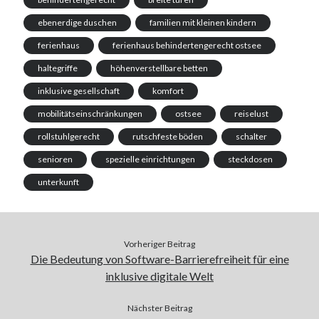
ebenerdige duschen
familien mit kleinen kindern
ferienhaus
ferienhaus behindertengerecht ostsee
haltegriffe
höhenverstellbare betten
inklusive gesellschaft
komfort
mobilitätseinschränkungen
ostsee
reiselust
rollstuhlgerecht
rutschfeste böden
schalter
senioren
spezielle einrichtungen
steckdosen
unterkunft
Vorheriger Beitrag
Die Bedeutung von Software-Barrierefreiheit für eine
inklusive digitale Welt
Nächster Beitrag