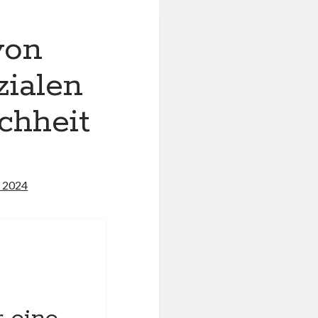
von
zialen
chheit
l 2024