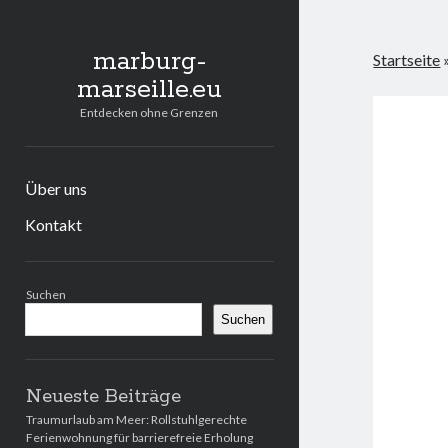
marburg-
Startseite
marseille.eu
Entdecken ohne Grenzen
Über uns
Kontakt
Seitenleiste
Suchen
Suchen
Neueste Beiträge
Traumurlaub am Meer: Rollstuhlgerechte
Ferienwohnung für barrierefreie Erholung