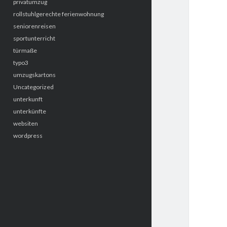
privatumzug
rollstuhlgerechte ferienwohnung
seniorenreisen
sportunterricht
türmaße
typo3
umzugskartons
Uncategorized
unterkunft
unterkünfte
websiten
wordpress