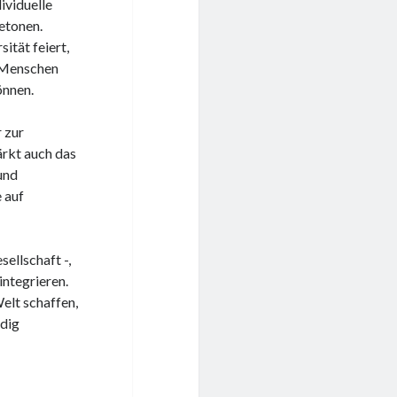
ividuelle
betonen.
ität feiert,
e Menschen
önnen.
r zur
ärkt auch das
und
e auf
sellschaft -,
integrieren.
lt schaffen,
ndig