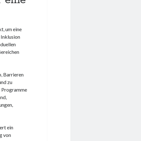
 eine
kt, um eine
 Inklusion
iduellen
Bereichen
b, Barrieren
und zu
und Programme
ind,
ungen,
ert ein
g von