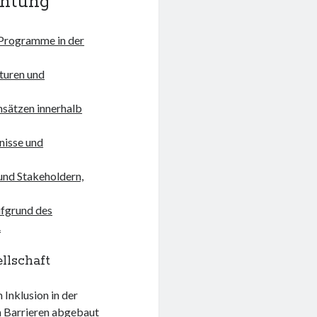
chtung
 Programme in der
turen und
nsätzen innerhalb
nisse und
und Stakeholdern,
ufgrund des
.
llschaft
 Inklusion in der
em Barrieren abgebaut