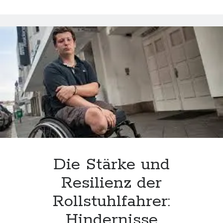
der
Inklusion:
Gemeinsam
für
eine
vielfältige
und
barrierefreie
Gesellschaft
Die Stärke und
Resilienz der
Rollstuhlfahrer:
Hindernisse