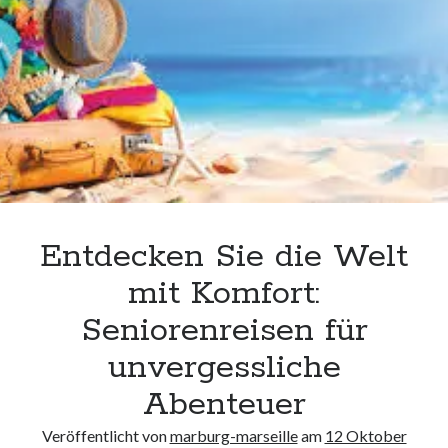
Handwerks
unterkünfte
und
websiten
Hüter
wordpress
der
Tradition
Entdecken Sie die Welt
mit Komfort:
Seniorenreisen für
unvergessliche
Abenteuer
Veröffentlicht von
marburg-marseille
am
12 Oktober