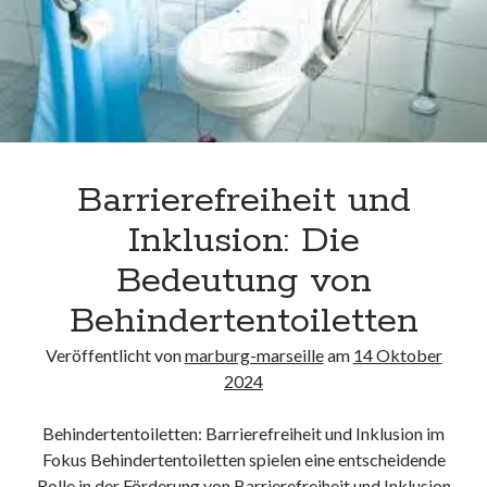
barrierefreie
Juni 2025
Bauplanung
Mai 2025
April 2025
März 2025
Februar 2025
Januar 2025
Dezember 2024
Barrierefreiheit und
November 2024
Inklusion: Die
Oktober 2024
September 2024
Bedeutung von
August 2024
Behindertentoiletten
Juli 2024
Juni 2024
Veröffentlicht von
marburg-marseille
am
14 Oktober
Mai 2024
2024
April 2024
März 2024
Behindertentoiletten: Barrierefreiheit und Inklusion im
Februar 2024
Fokus Behindertentoiletten spielen eine entscheidende
Januar 2024
Rolle in der Förderung von Barrierefreiheit und Inklusion