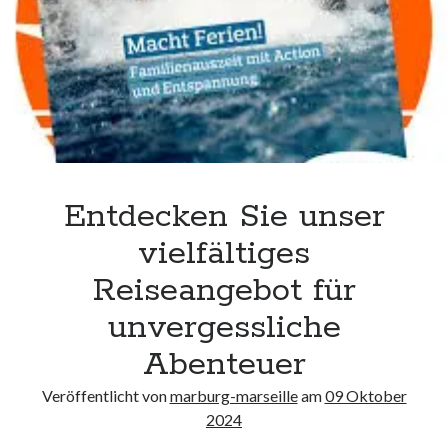
Hindernisse
überwinden
und
Gemeinschaft
stärken
Entdecken Sie unser
vielfältiges
Reiseangebot für
unvergessliche
Abenteuer
Veröffentlicht von
marburg-marseille
am
09 Oktober
2024