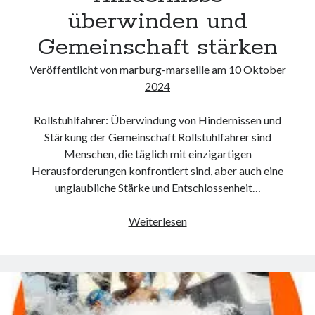
überwinden und
Gemeinschaft stärken
Veröffentlicht von
marburg-marseille
am
10 Oktober
2024
Rollstuhlfahrer: Überwindung von Hindernissen und
Stärkung der Gemeinschaft Rollstuhlfahrer sind
Menschen, die täglich mit einzigartigen
Herausforderungen konfrontiert sind, aber auch eine
unglaubliche Stärke und Entschlossenheit…
Die
Weiterlesen
Stärke
und
Resilienz
der
Rollstuhlfahrer: