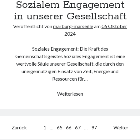
Sozialem Engagement
in unserer Gesellschaft
Veröffentlicht von
marburg-marseille
am
06 Oktober
2024
Soziales Engagement: Die Kraft des
Gemeinschaftsgeistes Soziales Engagement ist eine
wertvolle Säule unserer Gesellschaft, die durch den
uneigennützigen Einsatz von Zeit, Energie und
Ressourcen für…
Die
Weiterlesen
Bedeutung
von
Sozialem
Engagement
Beitragsnavigation
Zurück
1
…
65
66
67
…
97
Weiter
in
unserer