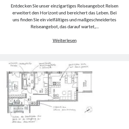
Entdecken Sie unser einzigartiges Reiseangebot Reisen
erweitert den Horizont und bereichert das Leben. Bei
uns finden Sie ein vielfältiges und maßgeschneidertes
Reiseangebot, das darauf wartet,…
Entdecken
Weiterlesen
Sie
unser
vielfältiges
Reiseangebot
für
unvergessliche
Abenteuer