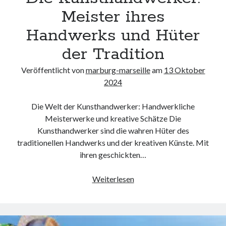
kmk
Meister ihres
kultur
Handwerks und Hüter
kunst und handwerk
nach
der Tradition
nordsee
nordsee urlaub
Veröffentlicht von
marburg-marseille
am
13 Oktober
ostsee
2024
ostsee urlaub
osze
Die Welt der Kunsthandwerker: Handwerkliche
privatumzug
Meisterwerke und kreative Schätze Die
rollstuhlgerechte ferienwohnung
Kunsthandwerker sind die wahren Hüter des
traditionellen Handwerks und der kreativen Künste. Mit
seniorenreisen
sportunterricht
ihren geschickten…
türmaße
Die
typo3
Weiterlesen
Kunsthandwerker:
umzugskartons
Meister
Uncategorized
ihres
unterkunft