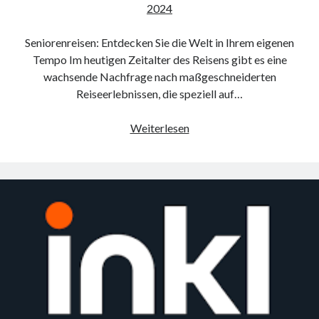
2024
Seniorenreisen: Entdecken Sie die Welt in Ihrem eigenen
Tempo Im heutigen Zeitalter des Reisens gibt es eine
wachsende Nachfrage nach maßgeschneiderten
Reiseerlebnissen, die speziell auf…
Entdecken
Weiterlesen
Sie
die
Welt
mit
Komfort:
Seniorenreisen
für
unvergessliche
Abenteuer