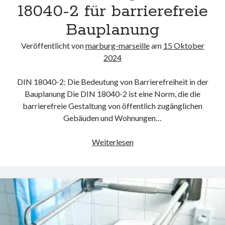
18040-2 für barrierefreie
Neueste Kommentare
Keine Kommentare vorhanden.
Bauplanung
Veröffentlicht von
marburg-marseille
am
15 Oktober
Archiv
2024
August 2026
Juli 2026
DIN 18040-2: Die Bedeutung von Barrierefreiheit in der
Juni 2026
Bauplanung Die DIN 18040-2 ist eine Norm, die die
Mai 2026
barrierefreie Gestaltung von öffentlich zugänglichen
April 2026
Gebäuden und Wohnungen…
März 2026
Februar 2026
Die
Weiterlesen
Januar 2026
Bedeutung
Dezember 2025
der
November 2025
DIN
Oktober 2025
18040-
September 2025
2
August 2025
für
Juli 2025